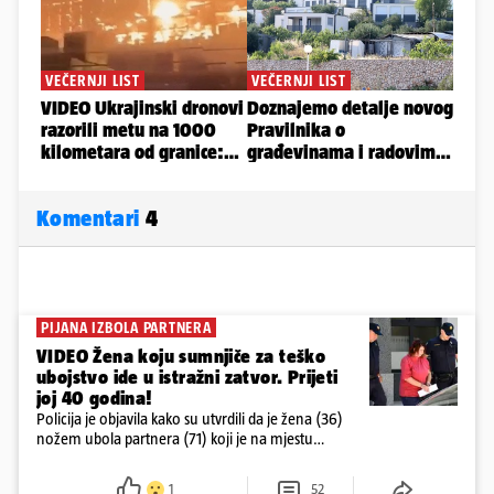
Komentari
4
PIJANA IZBOLA PARTNERA
VIDEO Žena koju sumnjiče za teško
ubojstvo ide u istražni zatvor. Prijeti
joj 40 godina!
Policija je objavila kako su utvrdili da je žena (36)
nožem ubola partnera (71) koji je na mjestu
preminuo. Imala je 2,03 promila. U nedjelju su je
ispitali i poslali u istražni zatvor
1
52