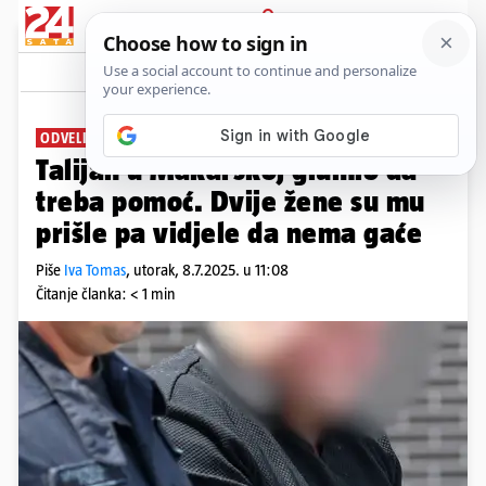
PRIJAVA
News
Komentari
4
ODVELI GA U PRITVOR
Talijan u Makarskoj glumio da
treba pomoć. Dvije žene su mu
prišle pa vidjele da nema gaće
Piše
Iva Tomas
,
utorak, 8.7.2025. u 11:08
Čitanje članka: < 1 min