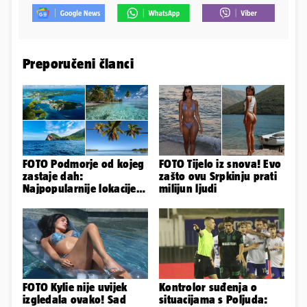
Preporučeni članci
FOTO Podmorje od kojeg
FOTO Tijelo iz snova! Evo
zastaje dah:
zašto ovu Srpkinju prati
Najpopularnije lokacije
milijun ljudi
za ronjenje u cijelom
svijetu
FOTO Kylie nije uvijek
Kontrolor suđenja o
izgledala ovako! Sad
situacijama s Poljuda: