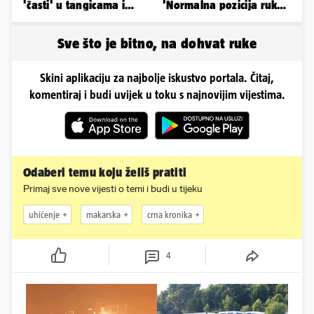
'časti' u tangicama i
'Normalna pozicija ruku
bikiniju, ali išla je 'pod
kod skoka, sve je čisto...'
nož'...
Sve što je bitno, na dohvat ruke
Skini aplikaciju za najbolje iskustvo portala. Čitaj,
komentiraj i budi uvijek u toku s najnovijim vijestima.
Odaberi temu koju želiš pratiti
Primaj sve nove vijesti o temi i budi u tijeku
uhićenje
makarska
crna kronika
4