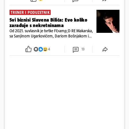
TRENER I PODUZETNIK
Svi biznisi Slavena Bilića: Evo koliko
zarađuje s nekretninama
Od 2021. suvlasnik je tvrtke F&amp;D RE Makarska,
sa Sanjinom Ugarkovićem, Dariom Bošnjakom i
Dobrislavom Hrkaćem. Tvrtka je registrirana za
poslovanje nekretninama, a od osnutka nema
4
13
zaposlenih