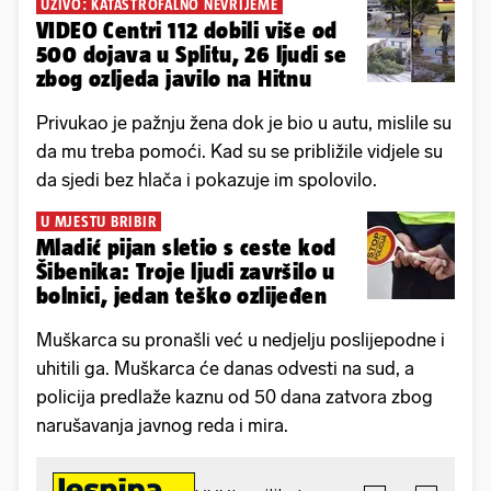
UŽIVO: KATASTROFALNO NEVRIJEME
VIDEO Centri 112 dobili više od
500 dojava u Splitu, 26 ljudi se
zbog ozljeda javilo na Hitnu
Privukao je pažnju žena dok je bio u autu, mislile su
da mu treba pomoći. Kad su se približile vidjele su
da sjedi bez hlača i pokazuje im spolovilo.
U MJESTU BRIBIR
Mladić pijan sletio s ceste kod
Šibenika: Troje ljudi završilo u
bolnici, jedan teško ozlijeđen
Muškarca su pronašli već u nedjelju poslijepodne i
uhitili ga. Muškarca će danas odvesti na sud, a
policija predlaže kaznu od 50 dana zatvora zbog
narušavanja javnog reda i mira.