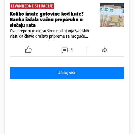
IZVANREDNE SITUACIJE
Koliko imate gotovine kod kuće?
Banka izdala važnu preporuku u
slučaju rata
Ove preporuke dio su šireg nastojanja švedskih
vlasti da čitavo društvo pripreme za moguće
posljedice vojnih ili kibernetičkih napada
6
Učitaj više