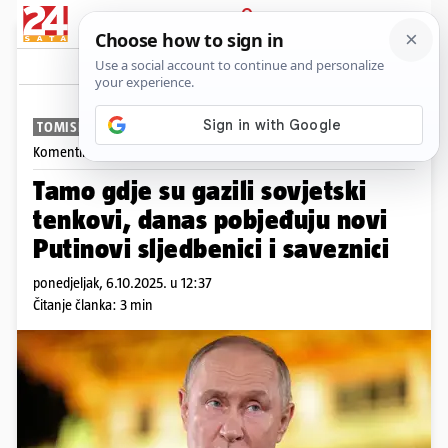
PRIJAVA
News
Komentari
12
TOMISLAV KLAUŠKI
Komentira
Tomislav Klauški
Tamo gdje su gazili sovjetski
tenkovi, danas pobjeđuju novi
Putinovi sljedbenici i saveznici
ponedjeljak, 6.10.2025. u 12:37
Čitanje članka: 3 min