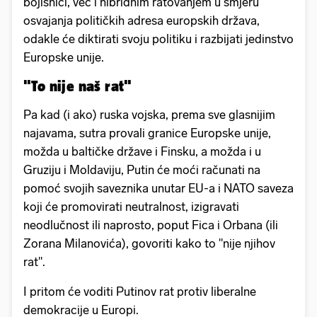
bojišnici, već i hibridnim ratovanjem u smjeru
osvajanja političkih adresa europskih država,
odakle će diktirati svoju politiku i razbijati jedinstvo
Europske unije.
"To nije naš rat"
Pa kad (i ako) ruska vojska, prema sve glasnijim
najavama, sutra provali granice Europske unije,
možda u baltičke države i Finsku, a možda i u
Gruziju i Moldaviju, Putin će moći računati na
pomoć svojih saveznika unutar EU-a i NATO saveza
koji će promovirati neutralnost, izigravati
neodlučnost ili naprosto, poput Fica i Orbana (ili
Zorana Milanovića), govoriti kako to "nije njihov
rat".
I pritom će voditi Putinov rat protiv liberalne
demokracije u Europi.