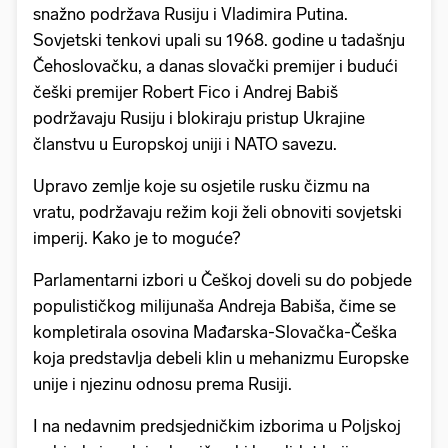
snažno podržava Rusiju i Vladimira Putina.
Sovjetski tenkovi upali su 1968. godine u tadašnju
Čehoslovačku, a danas slovački premijer i budući
češki premijer Robert Fico i Andrej Babiš
podržavaju Rusiju i blokiraju pristup Ukrajine
članstvu u Europskoj uniji i NATO savezu.
Upravo zemlje koje su osjetile rusku čizmu na
vratu, podržavaju režim koji želi obnoviti sovjetski
imperij. Kako je to moguće?
Parlamentarni izbori u Češkoj doveli su do pobjede
populističkog milijunaša Andreja Babiša, čime se
kompletirala osovina Mađarska-Slovačka-Češka
koja predstavlja debeli klin u mehanizmu Europske
unije i njezinu odnosu prema Rusiji.
I na nedavnim predsjedničkim izborima u Poljskoj