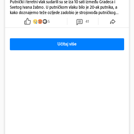
Putnički i teretni vlak sudarili su se iza 10 sati između Gradeca i
Svetog Ivana žabno. U putničkom vlaku bilo je 20-ak putnika, a
kako doznajemo teže ozljede zadobio je strojovođa putničkog
vlaka. Zatvoren je promet, a fotoreporteri Prigorskog objavili su
5
41
prve snimke s mjesta sudara
Učitaj više