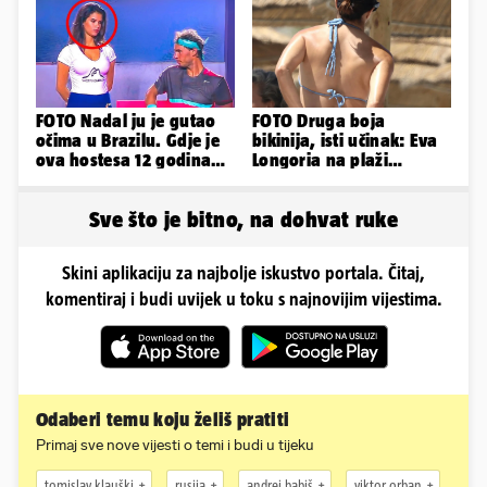
Gospića
završena'
FOTO Nadal ju je gutao
FOTO Druga boja
očima u Brazilu. Gdje je
bikinija, isti učinak: Eva
ova hostesa 12 godina
Longoria na plaži
poslije i kako izgleda?
pipkala svoje zanosne
obline
Sve što je bitno, na dohvat ruke
Skini aplikaciju za najbolje iskustvo portala. Čitaj,
komentiraj i budi uvijek u toku s najnovijim vijestima.
Odaberi temu koju želiš pratiti
Primaj sve nove vijesti o temi i budi u tijeku
tomislav klauški
rusija
andrej babiš
viktor orban