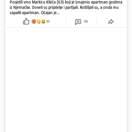
Posjetili smo Markicu Kikića (63) koji je iznajmio apartman gostima
iz Njemačke. Doveli su prijatelje i partijali. Roštiljali su, a onda mu
zapalili apartman. Očajan je...
10
96