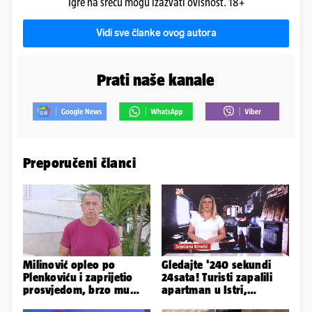
Igre na sreću mogu izazvati ovisnost. 18+
Vidi sve članke ovog autora
Prati naše kanale
Preporučeni članci
Milinović opleo po
Gledajte '240 sekundi
Plenkoviću i zaprijetio
24sata! Turisti zapalili
prosvjedom, brzo mu
apartman u Istri,
stigao odgovor građana
vlasnik: 'Sezona mi je