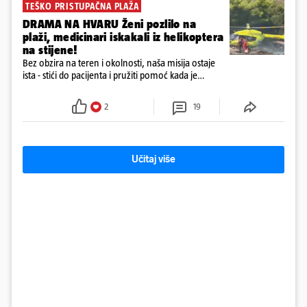
TEŠKO PRISTUPAČNA PLAŽA
DRAMA NA HVARU Ženi pozlilo na
plaži, medicinari iskakali iz helikoptera
na stijene!
Bez obzira na teren i okolnosti, naša misija ostaje
ista - stići do pacijenta i pružiti pomoć kada je
najpotrebnija - objavilo je Ministarstvo zdravstva na
Facebooku
2
19
Učitaj više