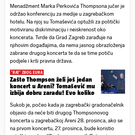
Menadžment Marka Perkovića Thompsona jučer je
održao konferenciju za medije u zagrebačkom
hotelu. Na njoj su Tomaševića optužili za politički
motiviranu diskriminaciju i neiskrenost oko
koncerata. Tvrde da Grad Zagreb zarađuje na
njihovim događajima, da nema jasnog obrazloženja
zabrane drugog koncerta te da se time potiču
podjele i krši pravna država.
'RAT' ZBOG EURA
Zašto Thompson želi još jedan
koncert u Areni? Tomašević mu
izbija dobru zaradu! Evo koliko
Sukob je, počeo kada je zagrebački gradonačelnik
objavio da neće biti drugog Thompsonovog
koncerta u zagrebačkoj Areni 28. prosinca, ako se
na prvom koncertu, 27. prosinca, bude koristio