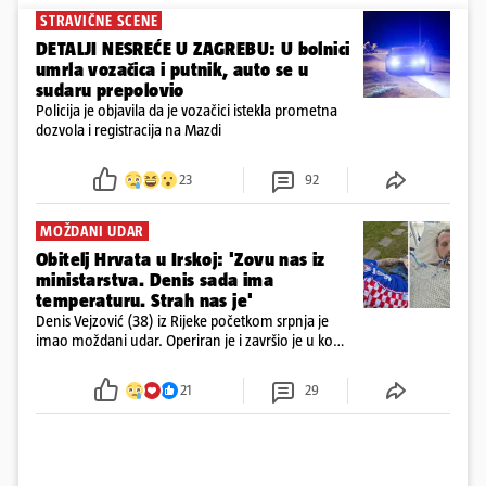
STRAVIČNE SCENE
DETALJI NESREĆE U ZAGREBU: U bolnici
umrla vozačica i putnik, auto se u
sudaru prepolovio
Policija je objavila da je vozačici istekla prometna
dozvola i registracija na Mazdi
23
92
MOŽDANI UDAR
Obitelj Hrvata u Irskoj: 'Zovu nas iz
ministarstva. Denis sada ima
temperaturu. Strah nas je'
Denis Vejzović (38) iz Rijeke početkom srpnja je
imao moždani udar. Operiran je i završio je u komi.
Obitelj ga želi prebaciti u Hrvatsku, kažu kako
tamošnji liječnici ne vjeruju u oporavak: 'Imamo
21
29
72 sata'