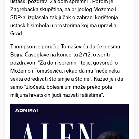
ustaški pozdrav "Za dom spremni". Potom je
Zagrebačka skupština, na prijedlog Možemo i
SDP-a, izglasala zaključak o zabrani korištenja
ustaških simbola u prostorima kojima upravlja
Grad.
Thompson je poručio Tomaševiću da će pjesmu
Bojna Čavoglave na koncertu 27.12. otvoriti
pozdravom "Za dom spremni" te je, govoreći o
Možemo i Tomaševiću, rekao da mu "neće neka
sekta određivati što smije a što ne". Kazao je i da
samo "zločesti, bolesni um može preko pola
milijuna hrvatskih ljudi nazvati fašistima".