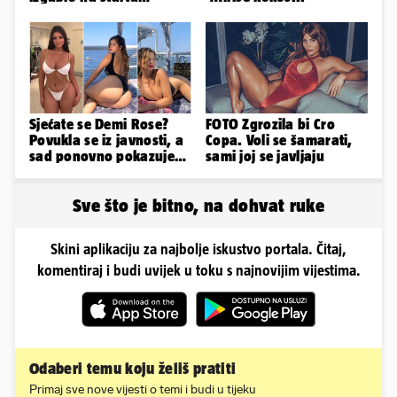
Ramljaka
Sjećate se Demi Rose?
FOTO Zgrozila bi Cro
Povukla se iz javnosti, a
Copa. Voli se šamarati,
sad ponovno pokazuje
sami joj se javljaju
obline. Ovako izgleda
Sve što je bitno, na dohvat ruke
Skini aplikaciju za najbolje iskustvo portala. Čitaj,
komentiraj i budi uvijek u toku s najnovijim vijestima.
Odaberi temu koju želiš pratiti
Primaj sve nove vijesti o temi i budi u tijeku