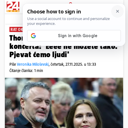
PRIJAVA
News
Komentari
183
RAT OKO KONCERTA
Thompsonova supruga o zabrani
koncerta: 'Eeee ne možete tako.
Pjevat ćemo ljudi'
Piše
Veronika Miloševski
,
četvrtak, 27.11.2025. u 13:33
Čitanje članka: 1 min