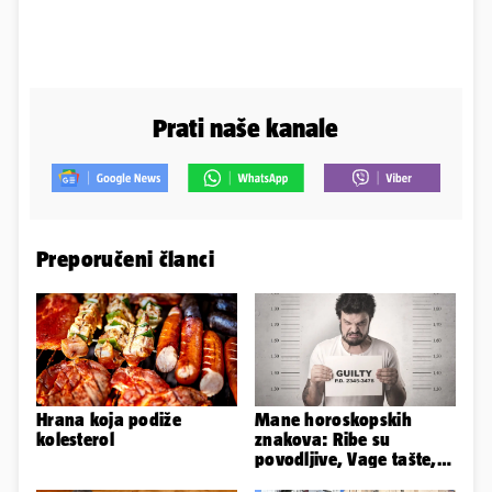
Prati naše kanale
Preporučeni članci
Hrana koja podiže
Mane horoskopskih
kolesterol
znakova: Ribe su
povodljive, Vage tašte,
Jarci komplicirani, Lav