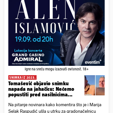
Igre na sreću mogu izazvati ovisnost. 18+
SNIMKA IZ 2023.
Tomašević objavio snimku
napada na jahačicu: Nećemo
popustiti pred nasilnicima...
Na pitanje novinara kako komentira što je i Marija
Selak Raspudić ušla u utrku za gradonačelnicu