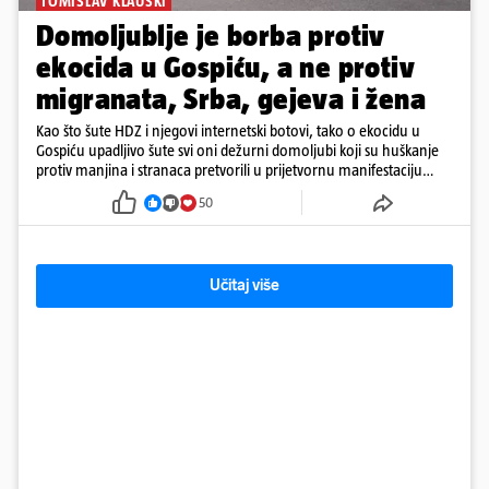
TOMISLAV KLAUŠKI
Domoljublje je borba protiv
ekocida u Gospiću, a ne protiv
migranata, Srba, gejeva i žena
Kao što šute HDZ i njegovi internetski botovi, tako o ekocidu u
Gospiću upadljivo šute svi oni dežurni domoljubi koji su huškanje
protiv manjina i stranaca pretvorili u prijetvornu manifestaciju
ljubavi prema domovini.
50
Učitaj više