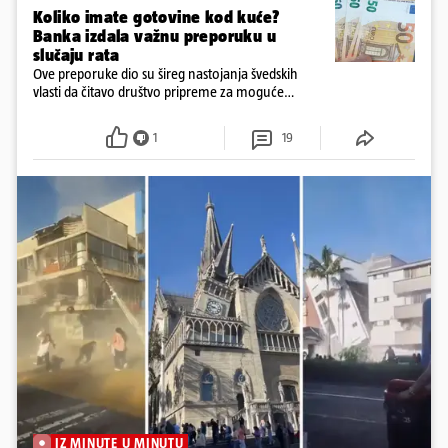
Koliko imate gotovine kod kuće?
Banka izdala važnu preporuku u
slučaju rata
Ove preporuke dio su šireg nastojanja švedskih
vlasti da čitavo društvo pripreme za moguće
posljedice vojnih ili kibernetičkih napada
1
19
IZ MINUTE U MINUTU