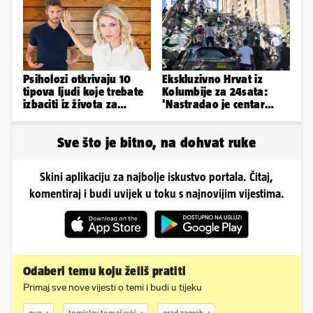
sebičan...
Psiholozi otkrivaju 10
Ekskluzivno Hrvat iz
tipova ljudi koje trebate
Kolumbije za 24sata:
izbaciti iz života za
'Nastradao je centar
vlastito dobro
Medellina, ne puštaju
nas blizu'
Sve što je bitno, na dohvat ruke
Skini aplikaciju za najbolje iskustvo portala. Čitaj,
komentiraj i budi uvijek u toku s najnovijim vijestima.
Odaberi temu koju želiš pratiti
Primaj sve nove vijesti o temi i budi u tijeku