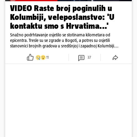
VIDEO Raste broj poginulih u
Kolumbiji, veleposlanstvo: 'U
kontaktu smo s Hrvatima...'
Snažno podrhtavanje osjetilo se stotinama kilometara od
epicentra. Tresle su se zgrade u Bogoti, a potres su osjetili
stanovnici brojnih gradova u središnjoj i zapadnoj Kolumbiji.
Prema Reutersu, podrhtavanje je zabilježeno i u Venezueli.
11
37