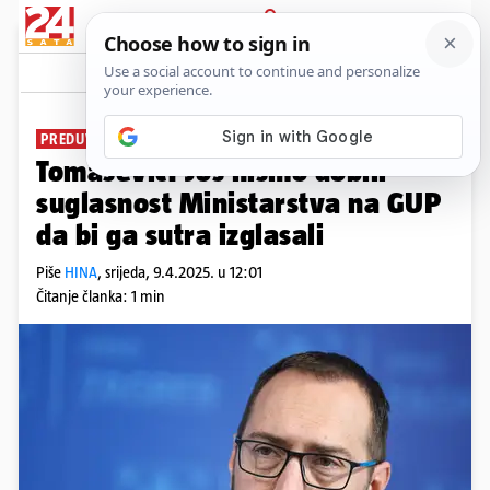
PRIJAVA
News
Komentari
1
PREDUVJET ZA GLASANJE
Tomašević: Još nismo dobili
suglasnost Ministarstva na GUP
da bi ga sutra izglasali
Piše
HINA
,
srijeda, 9.4.2025. u 12:01
Čitanje članka: 1 min