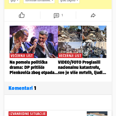
gup
tomislav tomašević
grad zagreb
1
Komentari
1
IZVANREDNE SITUACIJE