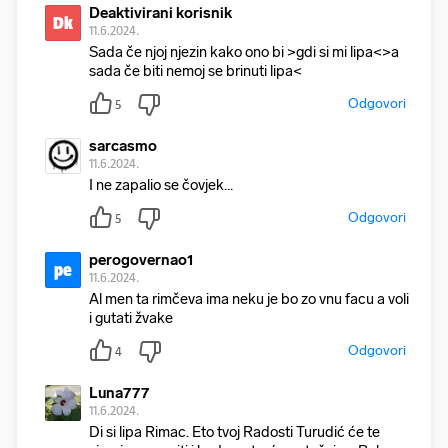
Deaktivirani korisnik
Dk
11.6.2024.
Sada če njoj njezin kako ono bi >gdi si mi lipa<>a
sada če biti nemoj se brinuti lipa<
Odgovori
5
sarcasmo
11.6.2024.
I ne zapalio se čovjek...
Odgovori
5
perogovernao1
pe
11.6.2024.
Al men ta rimčeva ima neku je bo zo vnu facu a voli
i gutati žvake
Odgovori
4
Luna777
11.6.2024.
Di si lipa Rimac. Eto tvoj Radosti Turudić će te