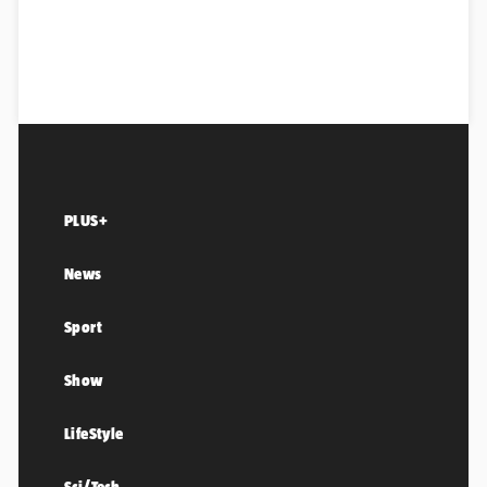
PLUS+
News
Sport
Show
LifeStyle
Sci/Tech