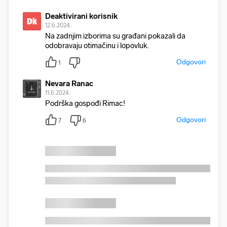
Deaktivirani korisnik
Dk
12.6.2024.
Na zadnjim izborima su građani pokazali da
odobravaju otimačinu i lopovluk.
Odgovori
1
Nevara Ranac
11.6.2024.
Podrška gospođi Rimac!
Odgovori
7
6