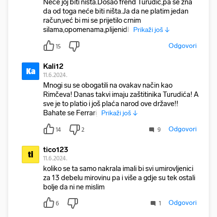
Neće joj biti ništa.Došao frend Turudić,pa se zna
da od toga neće biti ništa.Ja da ne platim jedan
račun,već bi mi se prijetilo crnim
silama,opomenama,plijenidb
Prikaži još ↓
Odgovori
15
Kali12
Ka
11.6.2024.
Mnogi su se obogatili na ovakav način kao
Rimčeva! Danas takvi imaju zaštitinika Turudića! A
sve je to platio i još plaća narod ove države!!
Bahate se Ferrariji
Prikaži još ↓
Odgovori
14
2
9
tico123
ti
11.6.2024.
koliko se ta samo nakrala imali bi svi umirovljenici
za 13 debelu mirovinu pa i više a gdje su tek ostali
bolje da ni ne mislim
Odgovori
6
1