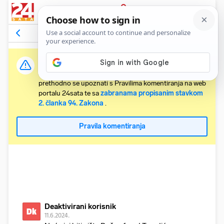
PRIJAVA
Komentari
46
Relevantni
Važna obavijest:
Svaki korisnik koji želi komentirati članke obvezan je
prethodno se upoznati s Pravilima komentiranja na web
portalu 24sata te sa
zabranama propisanim stavkom
2. članka 94. Zakona
.
Pravila komentiranja
Deaktivirani korisnik
Dk
11.6.2024.