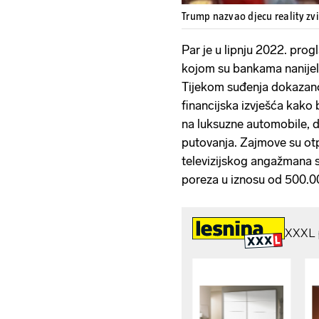
Trump nazvao djecu reality zv
Par je u lipnju 2022. progl
kojom su bankama nanijeli
Tijekom suđenja dokazano 
financijska izvješća kako 
na luksuzne automobile, d
putovanja. Zajmove su otp
televizijskog angažmana sk
poreza u iznosu od 500.0