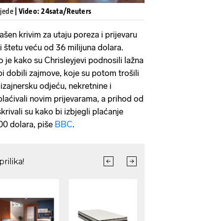
ijede
| Video: 24sata/Reuters
ašen krivim za utaju poreza i prijevaru
 štetu veću od 36 milijuna dolara.
je kako su Chrisleyjevi podnosili lažna
bi dobili zajmove, koje su potom trošili
izajnersku odjeću, nekretnine i
laćivali novim prijevarama, a prihod od
rivali su kako bi izbjegli plaćanje
00 dolara, piše
BBC
.