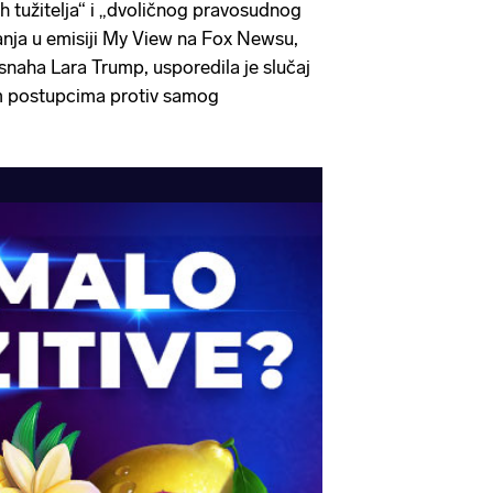
nih tužitelja“ i „dvoličnog pravosudnog
anja u emisiji My View na Fox Newsu,
snaha Lara Trump, usporedila je slučaj
im postupcima protiv samog