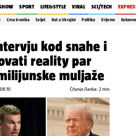
SHOW
SPORT
LIFE&STYLE
VIRAL
SCI/TECH
EXPRES
e
Crna kronika
Svijet
Rat u Ukrajini
Politika
Vrijeme
Kolumn
ntervju kod snahe i
ovati reality par
milijunske muljaže
 08:10
Čitanje članka: 2 min