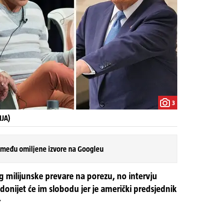
3
IJA)
 među omiljene izvore na Googleu
og milijunske prevare na porezu, no intervju
onijet će im slobodu jer je američki predsjednik
r