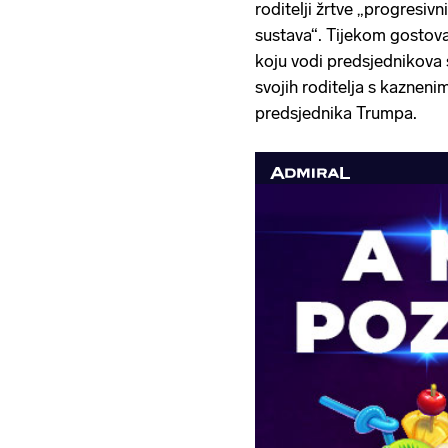
roditelji žrtve „progresiv
sustava“. Tijekom gostov
koju vodi predsjednikova 
svojih roditelja s kaznen
predsjednika Trumpa.