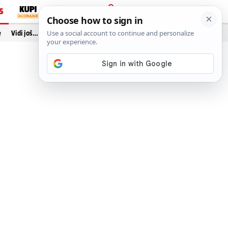
S
PRIJAVA
e
Vidi još…