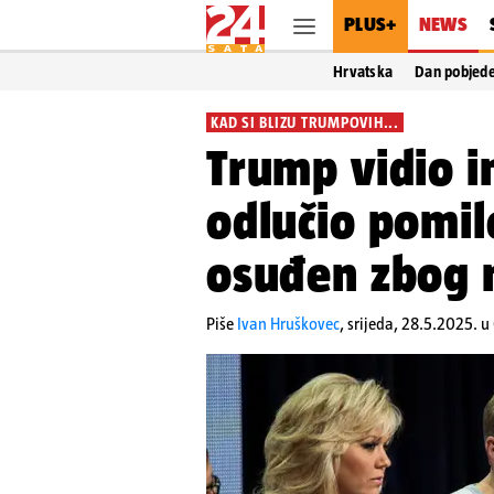
PLUS+
NEWS
Hrvatska
Dan pobjed
KAD SI BLIZU TRUMPOVIH...
Trump vidio i
odlučio pomil
osuđen zbog 
Piše
Ivan Hruškovec
,
srijeda, 28.5.2025. u