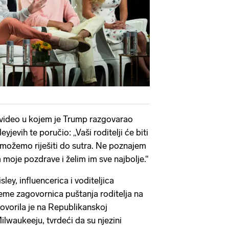
en video u kojem je Trump razgovarao
jevih te poručio: „Vaši roditelji će biti
 možemo riješiti do sutra. Ne poznajem
m moje pozdrave i želim im sve najbolje.“
ley, influencerica i voditeljica
jeme zagovornica puštanja roditelja na
ovorila je na Republikanskoj
ilwaukeeju, tvrdeći da su njezini