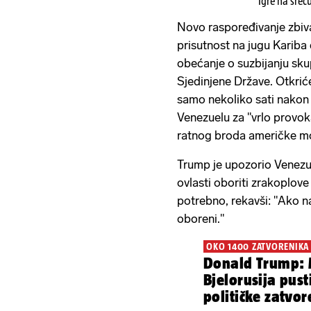
Igre na sreć
Novo raspoređivanje zbiv
prisutnost na jugu Karib
obećanje o suzbijanju sku
Sjedinjene Države. Otkriće
samo nekoliko sati nakon 
Venezuelu za "vrlo provoka
ratnog broda američke mo
Trump je upozorio Venezu
ovlasti oboriti zrakoplove
potrebno, rekavši: "Ako n
oboreni."
OKO 1400 ZATVORENIKA
Donald Trump: Misl
Bjelorusija pus
političke zatvor