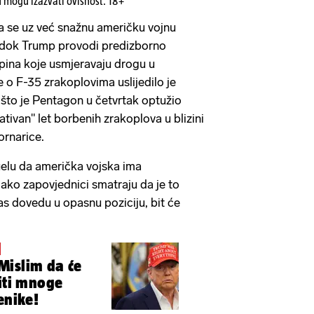
u mogu izazvati ovisnost. 18+
a se uz već snažnu američku vojnu
a dok Trump provodi predizborno
pina koje usmjeravaju drogu u
 o F-35 zrakoplovima uslijedilo je
što je Pentagon u četvrtak optužio
tivan" let borbenih zrakoplova u blizini
rnarice.
elu da američka vojska ima
 ako zapovjednici smatraju da je to
as dovedu u opasnu poziciju, bit će
im da će
titi mnoge
enike!