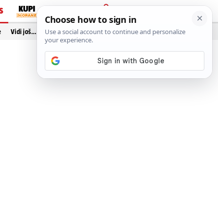
S
PRIJAVA
e
Vidi još…