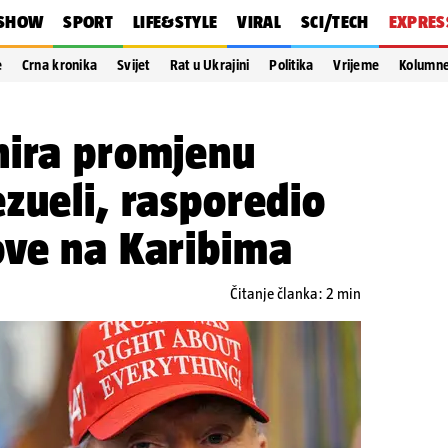
SHOW
SPORT
LIFE&STYLE
VIRAL
SCI/TECH
EXPRES
e
Crna kronika
Svijet
Rat u Ukrajini
Politika
Vrijeme
Kolumn
nira promjenu
zueli, rasporedio
ove na Karibima
Čitanje članka: 2 min