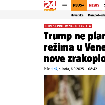
PLUS+
NEWS
Hrvatska
Dan pobjed
BORI SE PROTIV NARKOKARTELA
Trump ne pla
režima u Vene
nove zrakopl
Piše
HINA
,
subota, 6.9.2025. u 08:42