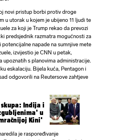
j novi pristup borbi protiv droge
u utorak u kojem je ubijeno 11 ljudi te
uele za koji je Trump rekao da prevozi
čki predsjednik razmatra mogućnosti za
ći potencijalne napade na sumnjive mete
ele, izvijestio je CNN u petak,
ra upoznatih s planovima administracije.
ku eskalaciju. Bijela kuća, Pentagon i
sad odgovorili na Reutersove zahtjeve
skupa: Indija i
izgubljenima' u
mračnijoj Kini'
aredila je raspoređivanje