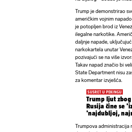
Trump je demonstrirao svo
američkim vojnim napadom 
je potopljen brod iz Venez
ilegalne narkotike. Ameri
daljnje napade, uključuju
narkokartela unutar Venezu
pozivajući se na više izvo
Takav napad značio bi veli
State Department nisu za
za komentar izvješća.
SUSRET U PEKINGU
Trump ljut zbog 
Rusija čine se '
'najdubljoj, naj
Trumpova administracija n