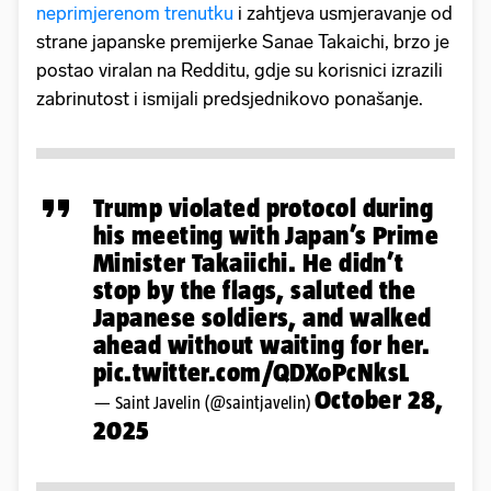
neprimjerenom trenutku
i zahtjeva usmjeravanje od
strane japanske premijerke Sanae Takaichi, brzo je
postao viralan na Redditu, gdje su korisnici izrazili
zabrinutost i ismijali predsjednikovo ponašanje.
Trump violated protocol during
his meeting with Japan’s Prime
Minister Takaiichi. He didn’t
stop by the flags, saluted the
Japanese soldiers, and walked
ahead without waiting for her.
pic.twitter.com/QDXoPcNksL
October 28,
— Saint Javelin (@saintjavelin)
2025