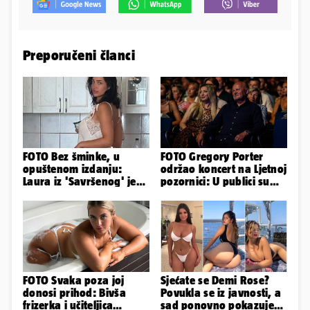
Preporučeni članci
FOTO Bez šminke, u
FOTO Gregory Porter
opuštenom izdanju:
održao koncert na Ljetnoj
Laura iz 'Savršenog' je
pozornici: U publici su
objavila fotke sa svog
bili Mateša i Blanka
odmora
FOTO Svaka poza joj
Sjećate se Demi Rose?
donosi prihod: Bivša
Povukla se iz javnosti, a
frizerka i učiteljica
sad ponovno pokazuje