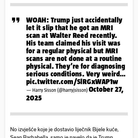
WOAH: Trump just accidentally
let it slip that he got an MRI
scan at Walter Reed recently.
His team claimed his visit was
for a regular physical but MRI
scans are not done at a routine
physical. They’re for diagnosing
serious conditions. Very weird…
pic.twitter.com/SlRGxWAP1w
October 27,
— Harry Sisson (@harryjsisson)
2025
No izvješće koje je dostavio liječnik Bijele kuće,
Sean Barbabella, samo je navelo da je Trump