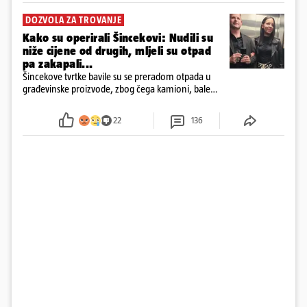
DOZVOLA ZA TROVANJE
Kako su operirali Šincekovi: Nudili su
niže cijene od drugih, mljeli su otpad
pa zakapali...
Šincekove tvrtke bavile su se preradom otpada u
građevinske proizvode, zbog čega kamioni, bale
plastike i samljeveni materijal dugo nisu izazivali
sumnju
22
136