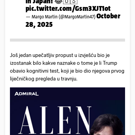
in Japan! 😂🇺🇸
pic.twitter.com/Gsm3XJT1ot
October
— Margo Martin (@MargoMartin47)
28, 2025
Još jedan upečatljiv propust u izvješću bio je
izostanak bilo kakve naznake o tome je li Trump
obavio kognitivni test, koji je bio dio njegova prvog
liječničkog pregleda u travnju.