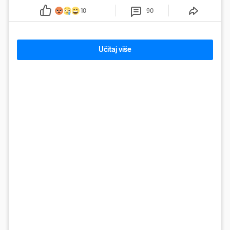
10
90
Učitaj više