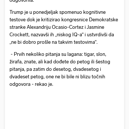
odgovorila.
Trump je u ponedjeljak spomenuo kognitivne
testove dok je kritizirao kongresnice Demokratske
stranke Alexandriju Ocasio-Cortez i Jasmine
Crockett, nazvavši ih „niskog IQ-a“ i ustvrdivši da
„ne bi dobro prošle na takvim testovima“.
- Prvih nekoliko pitanja su lagana: tigar, slon,
žirafa, znate, ali kad dođete do petog ili šestog
pitanja, pa zatim do desetog, dvadesetog i
dvadeset petog, one ne bi bile ni blizu točnih
odgovora - rekao je.