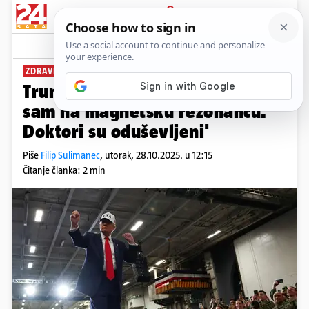
PRIJAVA
News
Komentari
5
ZDRAVLJE PREDSJEDNIKA
Trump: 'Nisam bolestan. Išao
sam na magnetsku rezonancu.
Doktori su oduševljeni'
Piše
Filip Sulimanec
,
utorak, 28.10.2025. u 12:15
Čitanje članka: 2 min