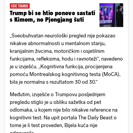
IDE TAMO
Trump bi se htio ponovo sastati
s Kimom, no Pjongjang šuti
„Sveobuhvatan neurološki pregled nije pokazao
nikakve abnormalnosti u mentalnom stanju,
kranijalnim živcima, motoričkim i osjetilnim
funkcijama, refleksima, hodu i ravnoteži“, navedeno
je u izvješću. „Kognitivna funkcija, procijenjena
pomoću Montrealskog kognitivnog testa (MoCA),
bila je normalna s rezultatom 30 od 30.“
Međutim, izvješće o Trumpovu posljednjem
pregledu stiglo je u obliku sažetka od pet
odlomaka, u kojem nije bilo nikakve reference na
kognitivni test. Na upit portala The Daily Beast o
tome je li test proveden, Bijela kuća nije