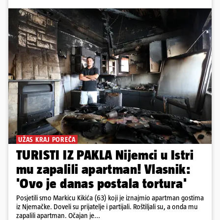
UŽAS KRAJ POREČA
TURISTI IZ PAKLA Nijemci u Istri
mu zapalili apartman! Vlasnik:
'Ovo je danas postala tortura'
Posjetili smo Markicu Kikića (63) koji je iznajmio apartman gostima
iz Njemačke. Doveli su prijatelje i partijali. Roštiljali su, a onda mu
zapalili apartman. Očajan je...