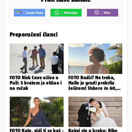
Preporučeni članci
FOTO Nick Cave uživa u
FOTO Badić? Ne treba,
Puli: S bratom je otišao i
Halle je grudi prekrila
na ručak
šeširom! Uskoro će 60,
ljetuje u golim izdanjima
FOTO Kate, vidi ti se baš -
Kakvi ste u braku: Ribe