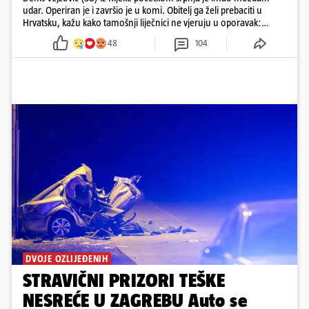
udar. Operiran je i završio je u komi. Obitelj ga želi prebaciti u
Hrvatsku, kažu kako tamošnji liječnici ne vjeruju u oporavak:
'Imamo 72 sata'
48
104
DVOJE OZLIJEĐENIH
STRAVIČNI PRIZORI TEŠKE
NESREĆE U ZAGREBU Auto se