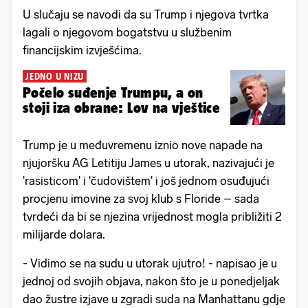
U slučaju se navodi da su Trump i njegova tvrtka
lagali o njegovom bogatstvu u službenim
financijskim izvješćima.
JEDNO U NIZU
Počelo suđenje Trumpu, a on
stoji iza obrane: Lov na vještice
Trump je u međuvremenu iznio nove napade na
njujoršku AG Letitiju James u utorak, nazivajući je
'rasisticom' i 'čudovištem' i još jednom osuđujući
procjenu imovine za svoj klub s Floride – sada
tvrdeći da bi se njezina vrijednost mogla približiti 2
milijarde dolara.
- Vidimo se na sudu u utorak ujutro! - napisao je u
jednoj od svojih objava, nakon što je u ponedjeljak
dao žustre izjave u zgradi suda na Manhattanu gdje