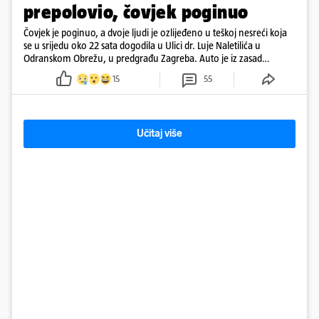
prepolovio, čovjek poginuo
Čovjek je poginuo, a dvoje ljudi je ozlijeđeno u teškoj nesreći koja
se u srijedu oko 22 sata dogodila u Ulici dr. Luje Naletilića u
Odranskom Obrežu, u predgrađu Zagreba. Auto je iz zasad
neutvrđenih razloga sletio s kolnika, a od siline udara vozilo se
15
55
prepolovilo.
Učitaj više