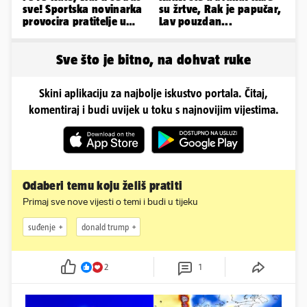
sve! Sportska novinarka
su žrtve, Rak je papučar,
provocira pratitelje u
Lav pouzdan...
oskudnim haljinama
Sve što je bitno, na dohvat ruke
Skini aplikaciju za najbolje iskustvo portala. Čitaj,
komentiraj i budi uvijek u toku s najnovijim vijestima.
Odaberi temu koju želiš pratiti
Primaj sve nove vijesti o temi i budi u tijeku
suđenje
donald trump
2
1