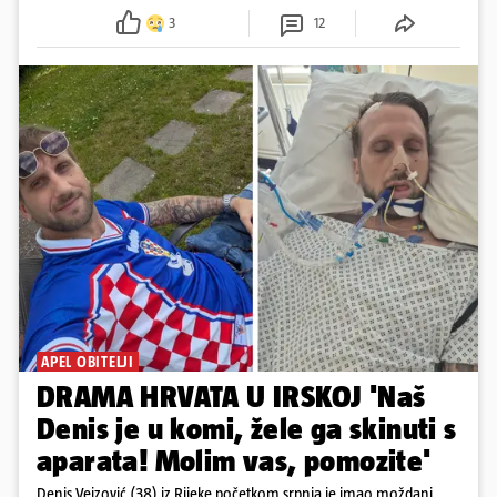
3
12
APEL OBITELJI
DRAMA HRVATA U IRSKOJ 'Naš
Denis je u komi, žele ga skinuti s
aparata! Molim vas, pomozite'
Denis Vejzović (38) iz Rijeke početkom srpnja je imao moždani