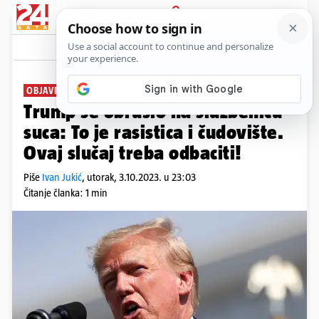
PRIJAVA
News
Komentari
1
OBJAVIO I POVEZNICU
Trump se obrušio na službenicu
suca: To je rasistica i čudovište.
Ovaj slučaj treba odbaciti!
Piše
Ivan Jukić
,
utorak, 3.10.2023. u 23:03
Čitanje članka: 1 min