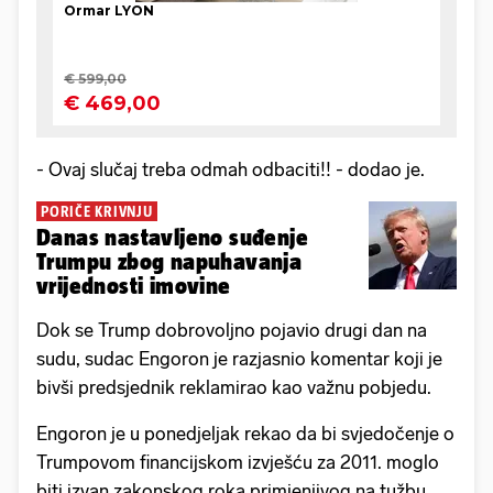
- Ovaj slučaj treba odmah odbaciti!! - dodao je.
PORIČE KRIVNJU
Danas nastavljeno suđenje
Trumpu zbog napuhavanja
vrijednosti imovine
Dok se Trump dobrovoljno pojavio drugi dan na
sudu, sudac Engoron je razjasnio komentar koji je
bivši predsjednik reklamirao kao važnu pobjedu.
Engoron je u ponedjeljak rekao da bi svjedočenje o
Trumpovom financijskom izvješću za 2011. moglo
biti izvan zakonskog roka primjenjivog na tužbu