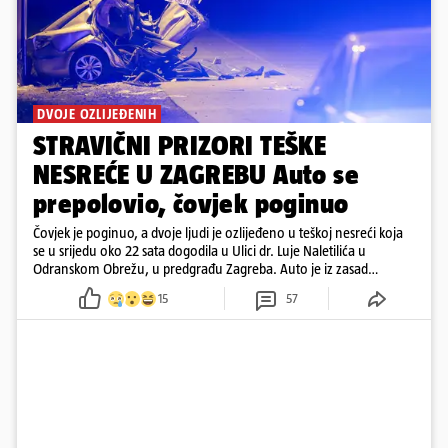
DVOJE OZLIJEĐENIH
STRAVIČNI PRIZORI TEŠKE
NESREĆE U ZAGREBU Auto se
prepolovio, čovjek poginuo
Čovjek je poginuo, a dvoje ljudi je ozlijeđeno u teškoj nesreći koja
se u srijedu oko 22 sata dogodila u Ulici dr. Luje Naletilića u
Odranskom Obrežu, u predgrađu Zagreba. Auto je iz zasad
neutvrđenih razloga sletio s kolnika, a od siline udara vozilo se
15
57
prepolovilo.