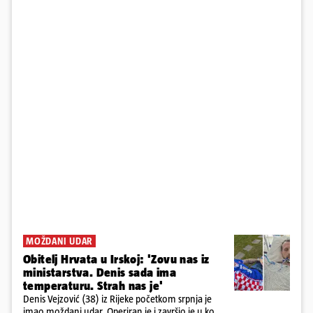
MOŽDANI UDAR
Obitelj Hrvata u Irskoj: 'Zovu nas iz
ministarstva. Denis sada ima
temperaturu. Strah nas je'
Denis Vejzović (38) iz Rijeke početkom srpnja je
imao moždani udar. Operiran je i završio je u komi.