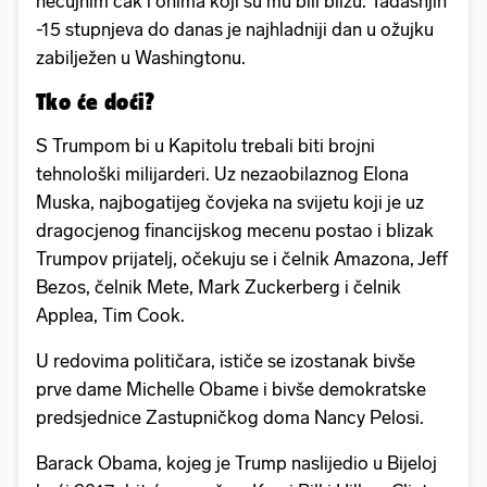
nečujnim čak i onima koji su mu bili blizu. Tadašnjih
-15 stupnjeva do danas je najhladniji dan u ožujku
zabilježen u Washingtonu.
Tko će doći?
S Trumpom bi u Kapitolu trebali biti brojni
tehnološki milijarderi. Uz nezaobilaznog Elona
Muska, najbogatijeg čovjeka na svijetu koji je uz
dragocjenog financijskog mecenu postao i blizak
Trumpov prijatelj, očekuju se i čelnik Amazona, Jeff
Bezos, čelnik Mete, Mark Zuckerberg i čelnik
Applea, Tim Cook.
U redovima političara, ističe se izostanak bivše
prve dame Michelle Obame i bivše demokratske
predsjednice Zastupničkog doma Nancy Pelosi.
Barack Obama, kojeg je Trump naslijedio u Bijeloj