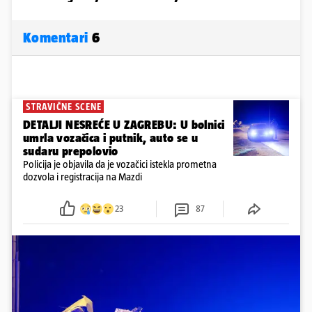
Komentari
6
STRAVIČNE SCENE
DETALJI NESREĆE U ZAGREBU: U bolnici
umrla vozačica i putnik, auto se u
sudaru prepolovio
Policija je objavila da je vozačici istekla prometna
dozvola i registracija na Mazdi
23
87