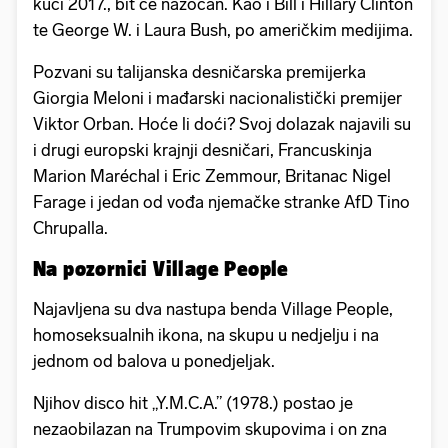
kući 2017., bit će nazočan. Kao i Bill i Hillary Clinton
te George W. i Laura Bush, po američkim medijima.
Pozvani su talijanska desničarska premijerka
Giorgia Meloni i mađarski nacionalistički premijer
Viktor Orban. Hoće li doći? Svoj dolazak najavili su
i drugi europski krajnji desničari, Francuskinja
Marion Maréchal i Eric Zemmour, Britanac Nigel
Farage i jedan od vođa njemačke stranke AfD Tino
Chrupalla.
Na pozornici Village People
Najavljena su dva nastupa benda Village People,
homoseksualnih ikona, na skupu u nedjelju i na
jednom od balova u ponedjeljak.
Njihov disco hit „Y.M.C.A.” (1978.) postao je
nezaobilazan na Trumpovim skupovima i on zna