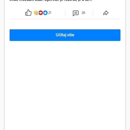
Obitelj ga želi prebaciti u Hrvatsku, kažu kako
tamošnji liječnici ne vjeruju u oporavak: 'Imamo
21
26
72 sata'
Učitaj više