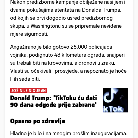
Nakon predizborne kampanje obilježene nasiljem i
dvama pokušajima atentata na Donalda Trumpa,
od kojih se prvi dogodio usred predizbornog
skupa, u Washingtonu su se pripremale neviđene
mjere sigurnosti.
Angažirano je bilo gotovo 25.000 policajaca i
vojnika, podignuto 48 kilometara ograda, snajperi
su trebali biti na krovovima, a dronovi u zraku.
Vlasti su očekivali i prosvjede, a nepoznato je hoće
li ih sada biti.
JOŠ NIJE SIGURAN
Donald Trump: 'TikToku ću dati
90 dana odgode prije zabrane'
Opasno po zdravlje
Hladno je bilo i na mnogim prošlim inauguracijama.