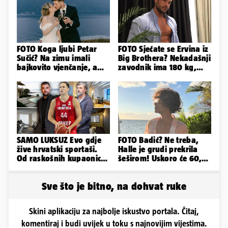
FOTO Koga ljubi Petar
FOTO Sjećate se Ervina iz
Sučić? Na zimu imali
Big Brothera? Nekadašnji
bajkovito vjenčanje, a
zavodnik ima 180 kg,
sada je na svijet stigao -
evo kako izgleda
sin!
SAMO LUKSUZ Evo gdje
FOTO Badić? Ne treba,
žive hrvatski sportaši.
Halle je grudi prekrila
Od raskošnih kupaonica
šeširom! Uskoro će 60,
pa do privatnog kina
ljetuje u golim izdanjima
Sve što je bitno, na dohvat ruke
Skini aplikaciju za najbolje iskustvo portala. Čitaj,
komentiraj i budi uvijek u toku s najnovijim vijestima.