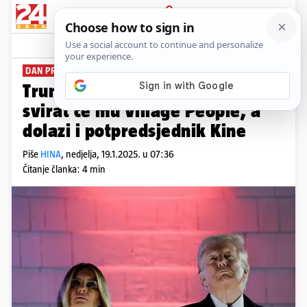
PRIJAVA
News
Komentari
6
DAN PRIJE INAUGURACIJE
Trumpu hladnoća kvari planove,
svirat će mu Village People, a
dolazi i potpredsjednik Kine
Piše
HINA
,
nedjelja, 19.1.2025. u 07:36
Čitanje članka: 4 min