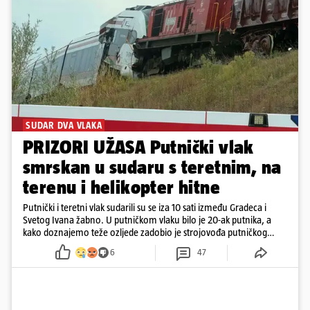
SUDAR DVA VLAKA
PRIZORI UŽASA Putnički vlak
smrskan u sudaru s teretnim, na
terenu i helikopter hitne
Putnički i teretni vlak sudarili su se iza 10 sati između Gradeca i
Svetog Ivana žabno. U putničkom vlaku bilo je 20-ak putnika, a
kako doznajemo teže ozljede zadobio je strojovođa putničkog
vlaka. Zatvoren je promet, a fotoreporteri Prigorskog objavili su
6
47
prve snimke s mjesta sudara