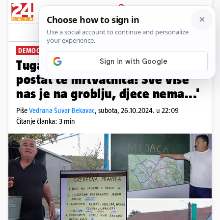
PRIJAVA
News
Komentari
64
DEMOGRAFSKA PUSTOŠ
PLUS+
Tuga kraj Vrgorca: 'Naša škola
postat će mrtvačnica! Sve više
nas je na groblju, djece nema...'
Piše
Vedrana Šuvar Bekavac
,
subota, 26.10.2024. u 22:09
Čitanje članka: 3 min