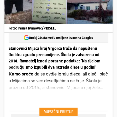
Foto: Ivana Ivanović/PIXSELL
Dodaj 24sata među omiljene izvore na Googleu
Stanovnici Mijaca kraj Vrgorca traže da napuštenu
školsku zgradu prenamijene. Škola je zatvorena od
2014. Ravnatelj iznosi porazne podatke: 'Na cijelom
području smo izgubili dva razreda djece u godini'
Kamo sreće
da se ovdje igraju djeca, ali dječji plač
u Mijacima se već desetljećima ne čuje. Škola je
prazna od 2014., a stanovnici Mijaca u njoj žele
napraviti mrtvačnicu jer nemaju mjesto za dostojan
ispraćaj preminulih mještana.