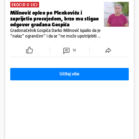
EKOCID U LICI
Milinović opleo po Plenkoviću i
zaprijetio prosvjedom, brzo mu stigao
odgovor građana Gospića
Gradonačelnik Gospića Darko Milinović ispalio da je
"nalaz" ograničen" i da se "ne može upotrijebiti za
sudske sporove". Građani Gospića ga podsjetili da
ga je naručio Uskok i da je dio spisa
14
Učitaj više