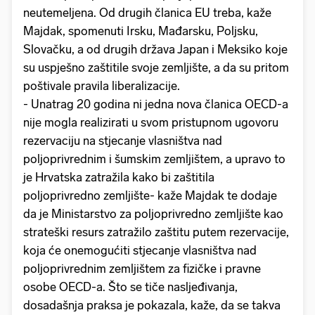
neutemeljena. Od drugih članica EU treba, kaže
Majdak, spomenuti Irsku, Mađarsku, Poljsku,
Slovačku, a od drugih država Japan i Meksiko koje
su uspješno zaštitile svoje zemljište, a da su pritom
poštivale pravila liberalizacije.
- Unatrag 20 godina ni jedna nova članica OECD-a
nije mogla realizirati u svom pristupnom ugovoru
rezervaciju na stjecanje vlasništva nad
poljoprivrednim i šumskim zemljištem, a upravo to
je Hrvatska zatražila kako bi zaštitila
poljoprivredno zemljište- kaže Majdak te dodaje
da je Ministarstvo za poljoprivredno zemljište kao
strateški resurs zatražilo zaštitu putem rezervacije,
koja će onemogućiti stjecanje vlasništva nad
poljoprivrednim zemljištem za fizičke i pravne
osobe OECD-a. Što se tiče nasljeđivanja,
dosadašnja praksa je pokazala, kaže, da se takva