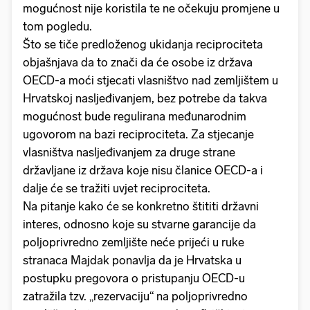
mogućnost nije koristila te ne očekuju promjene u
tom pogledu.
Što se tiče predloženog ukidanja reciprociteta
objašnjava da to znači da će osobe iz država
OECD-a moći stjecati vlasništvo nad zemljištem u
Hrvatskoj nasljeđivanjem, bez potrebe da takva
mogućnost bude regulirana međunarodnim
ugovorom na bazi reciprociteta. Za stjecanje
vlasništva nasljeđivanjem za druge strane
državljane iz država koje nisu članice OECD-a i
dalje će se tražiti uvjet reciprociteta.
Na pitanje kako će se konkretno štititi državni
interes, odnosno koje su stvarne garancije da
poljoprivredno zemljište neće prijeći u ruke
stranaca Majdak ponavlja da je Hrvatska u
postupku pregovora o pristupanju OECD-u
zatražila tzv. „rezervaciju“ na poljoprivredno