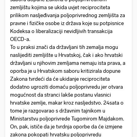
zemljištu kojima se ukida uvjet reciprociteta
prilikom nasljeđivanja poljoprivrednog zemljišta za
pravne i fizičke osobe iz država koje su potpisnice
Kodeksa o liberalizaciji nevidljivih transakcija
OECD-a.
To u praksi znači da državljani tih zemalja mogu
naslijediti zemljište u Hrvatskoj, čak i ako hrvatski
državljani u njihovim zemljama nemaju ista prava, a
oporba je u Hrvatskom saboru kritizirala dopune
Zakona tvrdeći da će ukidanje reciprociteta
dodatno ugroziti domaću poljoprivredu jer otvara
mogućnost da stranci lakše postanu vlasnici
hrvatske zemlje, makar kroz nasljedstvo. 24sata o
tome je razgovarao s državnim tajnikom u
Ministarstvu poljoprivrede Tugomirom Majdakom.
On, pak, ističe da je tvrdnja oporbe da će izmjene
zakona pokopati hrvatsku poljoprivredu