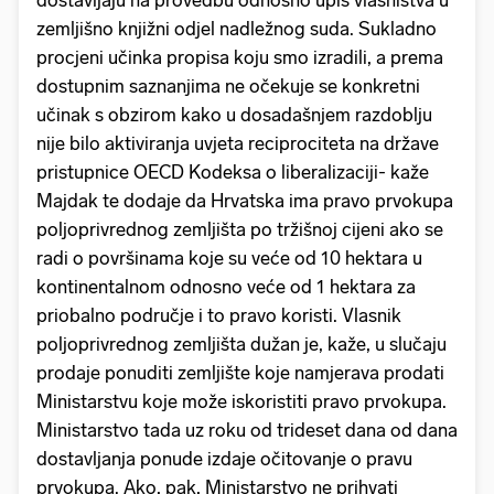
dostavljaju na provedbu odnosno upis vlasništva u
zemljišno knjižni odjel nadležnog suda. Sukladno
procjeni učinka propisa koju smo izradili, a prema
dostupnim saznanjima ne očekuje se konkretni
učinak s obzirom kako u dosadašnjem razdoblju
nije bilo aktiviranja uvjeta reciprociteta na države
pristupnice OECD Kodeksa o liberalizaciji- kaže
Majdak te dodaje da Hrvatska ima pravo prvokupa
poljoprivrednog zemljišta po tržišnoj cijeni ako se
radi o površinama koje su veće od 10 hektara u
kontinentalnom odnosno veće od 1 hektara za
priobalno područje i to pravo koristi. Vlasnik
poljoprivrednog zemljišta dužan je, kaže, u slučaju
prodaje ponuditi zemljište koje namjerava prodati
Ministarstvu koje može iskoristiti pravo prvokupa.
Ministarstvo tada uz roku od trideset dana od dana
dostavljanja ponude izdaje očitovanje o pravu
prvokupa. Ako, pak, Ministarstvo ne prihvati