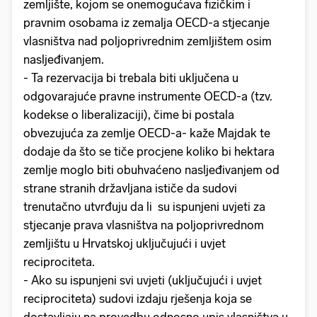
zemljište, kojom se onemogućava fizičkim i
pravnim osobama iz zemalja OECD-a stjecanje
vlasništva nad poljoprivrednim zemljištem osim
nasljeđivanjem.
- Ta rezervacija bi trebala biti uključena u
odgovarajuće pravne instrumente OECD-a (tzv.
kodekse o liberalizaciji), čime bi postala
obvezujuća za zemlje OECD-a- kaže Majdak te
dodaje da što se tiče procjene koliko bi hektara
zemlje moglo biti obuhvaćeno nasljeđivanjem od
strane stranih državljana ističe da sudovi
trenutačno utvrđuju da li su ispunjeni uvjeti za
stjecanje prava vlasništva na poljoprivrednom
zemljištu u Hrvatskoj uključujući i uvjet
reciprociteta.
- Ako su ispunjeni svi uvjeti (uključujući i uvjet
reciprociteta) sudovi izdaju rješenja koja se