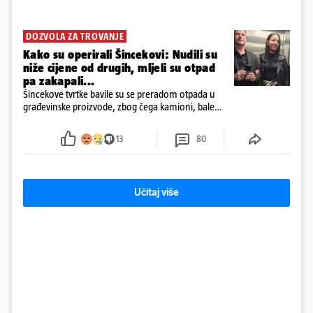
DOZVOLA ZA TROVANJE
Kako su operirali Šincekovi: Nudili su
niže cijene od drugih, mljeli su otpad
pa zakapali...
Šincekove tvrtke bavile su se preradom otpada u
građevinske proizvode, zbog čega kamioni, bale
plastike i samljeveni materijal dugo nisu izazivali
sumnju
13
80
Učitaj više