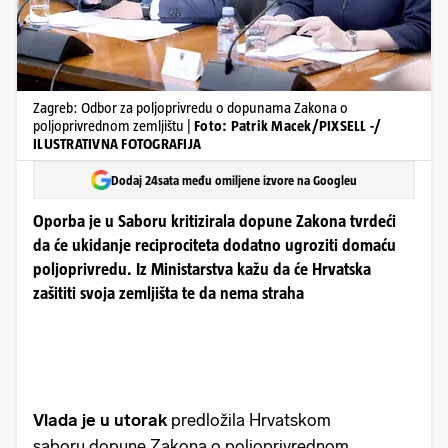
Zagreb: Odbor za poljoprivredu o dopunama Zakona o
poljoprivrednom zemljištu |
Foto: Patrik Macek/PIXSELL -/
ILUSTRATIVNA FOTOGRAFIJA
Dodaj 24sata među omiljene izvore na Googleu
Oporba je u Saboru kritizirala dopune Zakona tvrdeći
da će ukidanje reciprociteta dodatno ugroziti domaću
poljoprivredu. Iz Ministarstva kažu da će Hrvatska
zašititi svoja zemljišta te da nema straha
Vlada je u utorak
predložila Hrvatskom
saboru dopune Zakona o poljoprivrednom