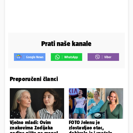
Prati naše kanale
Preporučeni članci
Vječno mladi: Ovim
FOTO Jelenu je
znakovima Zodijaka
zlostavljao otac,