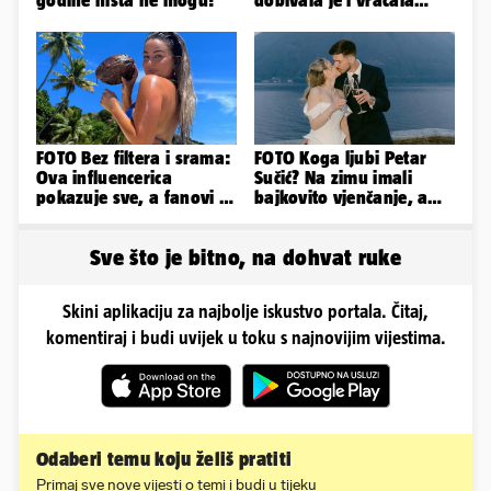
godine ništa ne mogu!
dobivala je i vraćala
kilograme: 'Brutalno me
tukao šakama'
FOTO Bez filtera i srama:
FOTO Koga ljubi Petar
Ova influencerica
Sučić? Na zimu imali
pokazuje sve, a fanovi je
bajkovito vjenčanje, a
naprosto obožavaju!
sada je na svijet stigao -
sin!
Sve što je bitno, na dohvat ruke
Skini aplikaciju za najbolje iskustvo portala. Čitaj,
komentiraj i budi uvijek u toku s najnovijim vijestima.
Odaberi temu koju želiš pratiti
Primaj sve nove vijesti o temi i budi u tijeku