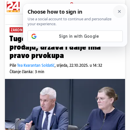
PRIJAVA
News
Komentari
0
ZAKON O POLJOPRIVREDOM ZEMILJŠTU
Tugomir Majdak: Zemlja nije na
prodaju, država i dalje ima
pravo prvokupa
Piše
Tea Kvarantan Soldatić
,
srijeda, 22.10.2025. u 14:32
Čitanje članka: 3 min