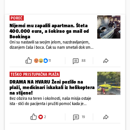
POREČ
Nijemci mu zapalili apartman. Šteta
400.000 eura, a šokirao ga mail od
Bookinga
Oni su nastavili sa svojim jelom, nazdravljanjem,
dizanjem čaša i boca. Čak su nam smetali dok smo
u panici kupili crijeva kako bismo pokušali ugasiti
požar, rekao je vlasnik
11
88
TEŠKO PRISTUPAČNA PLAŽA
DRAMA NA HVARU Ženi pozlilo na
plaži, medicinari iskakali iz helikoptera
na stijene!
Bez obzira na teren i okolnosti, naša misija ostaje
ista - stići do pacijenta i pružiti pomoć kada je
najpotrebnija - objavilo je Ministarstvo zdravstva na
Facebooku
2
19