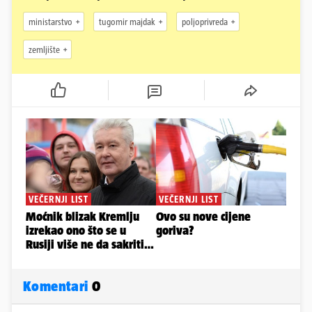
ministarstvo
tugomir majdak
poljoprivreda
zemljište
Komentari
0