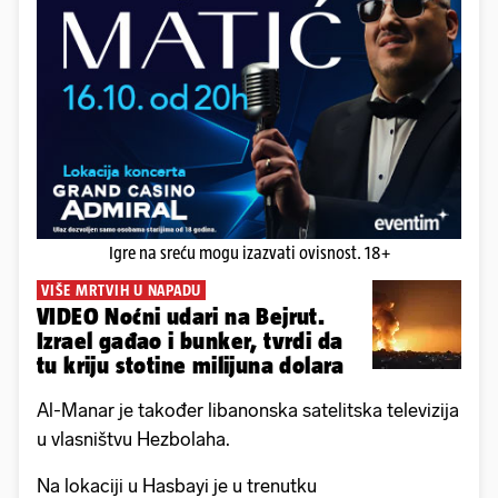
Igre na sreću mogu izazvati ovisnost. 18+
VIŠE MRTVIH U NAPADU
VIDEO Noćni udari na Bejrut.
Izrael gađao i bunker, tvrdi da
tu kriju stotine milijuna dolara
Al-Manar je također libanonska satelitska televizija
u vlasništvu Hezbolaha.
Na lokaciji u Hasbayi je u trenutku