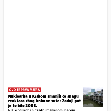
OVO JE PRVA MJERA
Nuklearka u Krškom smanjit će snagu
reaktora zbog iznimne suše: Zadnji put
je to bilo 2003.
NEK je posljednji put radio smanjenom snagom