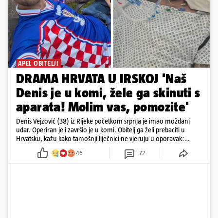
APEL OBITELJI
DRAMA HRVATA U IRSKOJ 'Naš
Denis je u komi, žele ga skinuti s
aparata! Molim vas, pomozite'
Denis Vejzović (38) iz Rijeke početkom srpnja je imao moždani
udar. Operiran je i završio je u komi. Obitelj ga želi prebaciti u
Hrvatsku, kažu kako tamošnji liječnici ne vjeruju u oporavak:
'Imamo 72 sata'
46
72