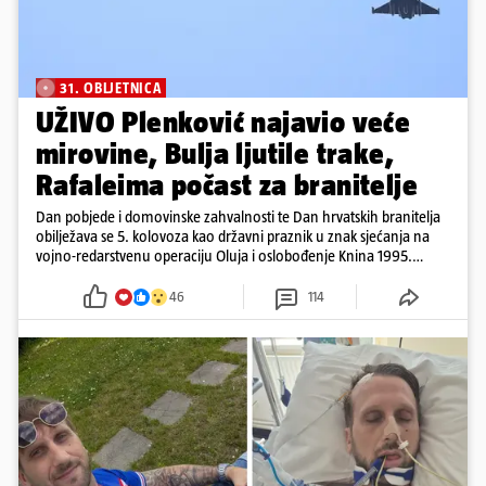
31. OBLJETNICA
UŽIVO Plenković najavio veće
mirovine, Bulja ljutile trake,
Rafaleima počast za branitelje
Dan pobjede i domovinske zahvalnosti te Dan hrvatskih branitelja
obilježava se 5. kolovoza kao državni praznik u znak sjećanja na
vojno-redarstvenu operaciju Oluja i oslobođenje Knina 1995.
godine
46
114