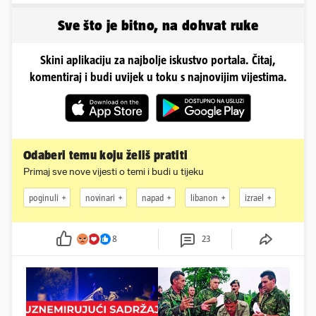
igračke'
Sve što je bitno, na dohvat ruke
Skini aplikaciju za najbolje iskustvo portala. Čitaj,
komentiraj i budi uvijek u toku s najnovijim vijestima.
Odaberi temu koju želiš pratiti
Primaj sve nove vijesti o temi i budi u tijeku
poginuli
novinari
napad
libanon
izrael
8
23