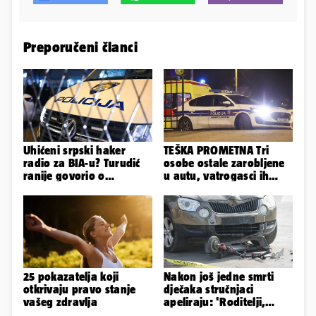
Preporučeni članci
Uhićeni srpski haker
TEŠKA PROMETNA Tri
radio za BIA-u? Turudić
osobe ostale zarobljene
ranije govorio o
u autu, vatrogasci ih
predmetu nacionalne
spašavali
sigurnosti
25 pokazatelja koji
Nakon još jedne smrti
otkrivaju pravo stanje
dječaka stručnjaci
vašeg zdravlja
apeliraju: 'Roditelji,
električni romobili nisu