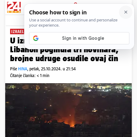
PRIJAVA
News
Komentari
23
IZRAEL OPOVRGAVA CILJANJE NOVINARA
U izraelskom napadu na
Libanon poginula tri novinara,
brojne udruge osudile ovaj čin
Piše
HINA
,
petak, 25.10.2024. u 21:54
Čitanje članka: < 1 min