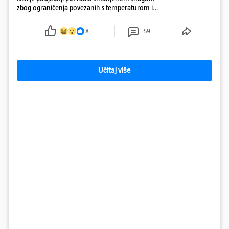
zbog ograničenja povezanih s temperaturom i
protokom rijeke Save 2003. godine, kada je
smanjenje snage bilo potrebno više od 90 dana.
8
59
Učitaj više