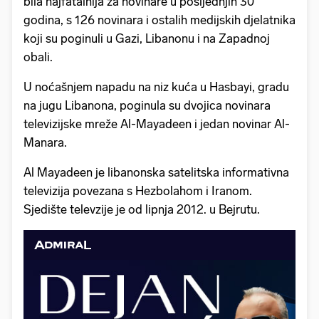
bila najfatalnija za novinare u posljednjih 30
godina, s 126 novinara i ostalih medijskih djelatnika
koji su poginuli u Gazi, Libanonu i na Zapadnoj
obali.
U noćašnjem napadu na niz kuća u Hasbayi, gradu
na jugu Libanona, poginula su dvojica novinara
televizijske mreže Al-Mayadeen i jedan novinar Al-
Manara.
Al Mayadeen je libanonska satelitska informativna
televizija povezana s Hezbolahom i Iranom.
Sjedište televzije je od lipnja 2012. u Bejrutu.