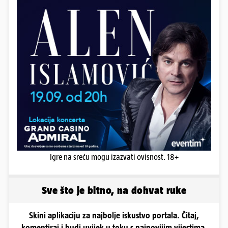
Igre na sreću mogu izazvati ovisnost. 18+
Sve što je bitno, na dohvat ruke
Skini aplikaciju za najbolje iskustvo portala. Čitaj,
komentiraj i budi uvijek u toku s najnovijim vijestima.