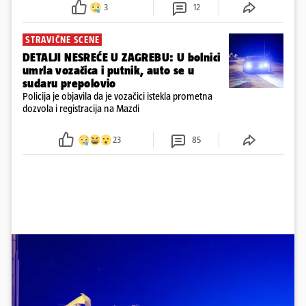
3
12
STRAVIČNE SCENE
DETALJI NESREĆE U ZAGREBU: U bolnici
umrla vozačica i putnik, auto se u
sudaru prepolovio
Policija je objavila da je vozačici istekla prometna
dozvola i registracija na Mazdi
23
85