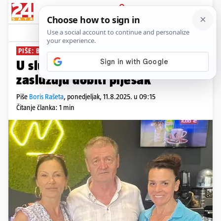
PRIJAVA
News
Komentari
0
PIŠE: BORIS RAŠETA
PLUS+
U slučaju kapetana Bekavca svi
zaslužuju dobiti pljesak
Piše
Boris Rašeta
,
ponedjeljak, 11.8.2025. u 09:15
Čitanje članka: 1 min