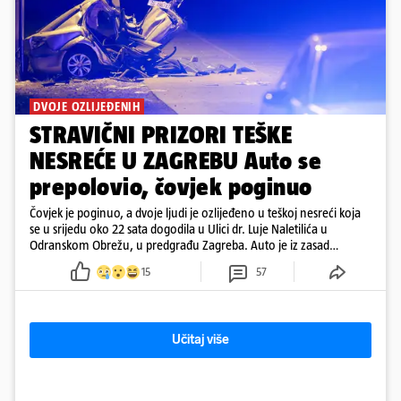
DVOJE OZLIJEĐENIH
STRAVIČNI PRIZORI TEŠKE
NESREĆE U ZAGREBU Auto se
prepolovio, čovjek poginuo
Čovjek je poginuo, a dvoje ljudi je ozlijeđeno u teškoj nesreći koja
se u srijedu oko 22 sata dogodila u Ulici dr. Luje Naletilića u
Odranskom Obrežu, u predgrađu Zagreba. Auto je iz zasad
neutvrđenih razloga sletio s kolnika, a od siline udara vozilo se
15
57
prepolovilo.
Učitaj više