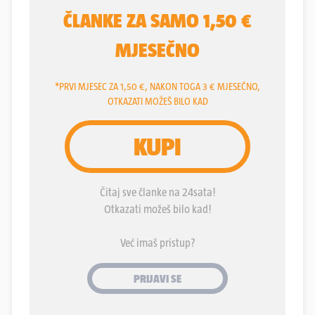
po zapovjednoj odgovornosti - na njegovom je
brodu pronađena droga.