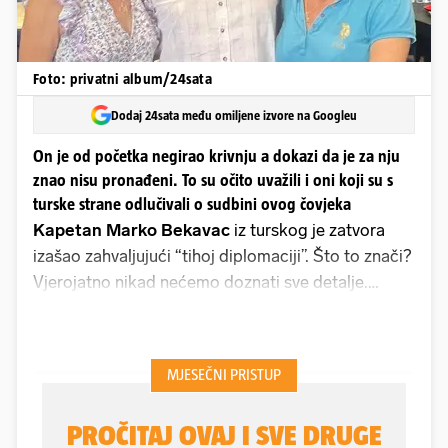
Foto: privatni album/24sata
Dodaj 24sata među omiljene izvore na Googleu
On je od početka negirao krivnju a dokazi da je za nju
znao nisu pronađeni. To su očito uvažili i oni koji su s
turske strane odlučivali o sudbini ovog čovjeka
Kapetan Marko Bekavac
iz turskog je zatvora
izašao zahvaljujući “tihoj diplomaciji”. Što to znači?
Vjerojatno nikad nećemo doznati sve detalje.
Dosad je poznato da je u radu na njegovu
oslobađanju sudjelovao Ured Predsjednika,
kabinet premijera i odgovarajuća razina diplomata.
Podaci će morati ostati pod embargom jer je
Bekavac bio osuđen na 30 godina zatvora. Negdje
je dakle isposlovan neki popust. Kapetan je osuđen