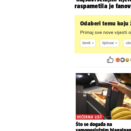
raspametila je fano
zaigranim fotkama i
plićaka
Odaberi temu koju ž
Primaj sve nove vijesti o
berek
bjelovar
ubo