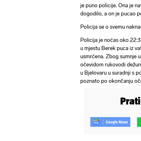
je puno policije. Ona je 
dogodilo, a on je pucao po 
Policija se o svemu nakna
Policija je noćas oko 22:
u mjestu Berek puca iz va
usmrćena. Zbog sumnje u 
očevidom rukovodi dežurn
u Bjelovaru u suradnji s po
poznato po okončanju očev
Prat