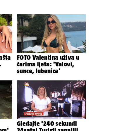
ašta
FOTO Valentina uživa u
.
čarima ljeta: 'Valovi,
sunce, lubenica'
nja
Gledajte '240 sekundi
lom'
24sata! Turisti zapalili