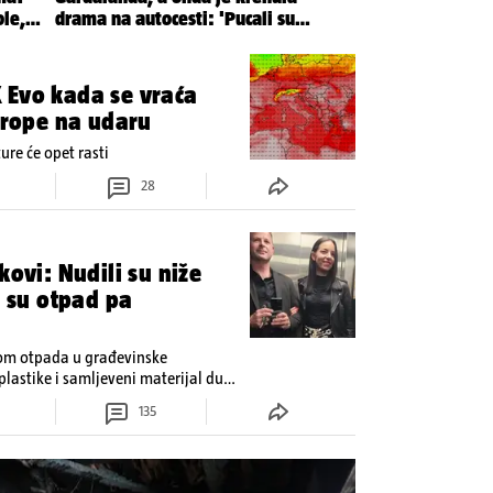
 Evo kada se vraća
Europe na udaru
re će opet rasti
28
kovi: Nudili su niže
i su otpad pa
dom otpada u građevinske
plastike i samljeveni materijal dugo
135