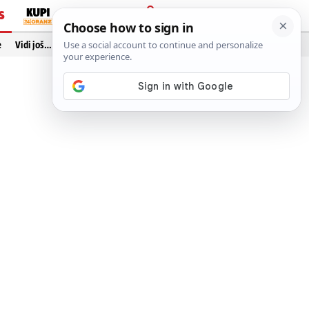
S
PRIJAVA
e
Vidi još…