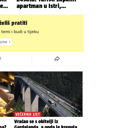
ve
apartman u Istri,
z
vlasnik: 'Sezona mi je
završena'
eliš pratiti
 temi i budi u tijeku
jstvo
8