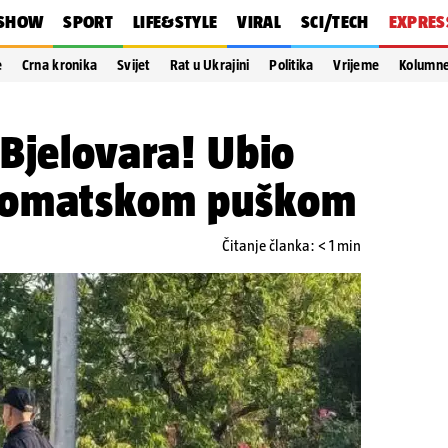
SHOW
SPORT
LIFE&STYLE
VIRAL
SCI/TECH
EXPRES
e
Crna kronika
Svijet
Rat u Ukrajini
Politika
Vrijeme
Kolumn
Bjelovara! Ubio
tomatskom puškom
Čitanje članka: < 1 min