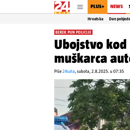
PLUS+
NEWS
Hrvatska
Dan pobjed
BEREK PUN POLICIJE
Ubojstvo kod 
muškarca au
Piše
24sata
,
subota, 2.8.2025. u 07:35