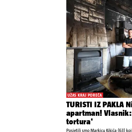
UŽAS KRAJ POREČA
TURISTI IZ PAKLA Ni
apartman! Vlasnik:
tortura'
Posjetili smo Markicu Kikića (63) ko