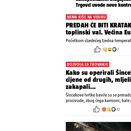
NEMA KIŠE NA VIDIKU
PREDAH ĆE BITI KRATAK
toplinski val. Većina 
Početkom sljedećeg tjedna temperatu
7
DOZVOLA ZA TROVANJE
Kako su operirali Šince
cijene od drugih, mljel
zakapali...
Šincekove tvrtke bavile su se prera
proizvode, zbog čega kamioni, bale 
nisu izazivali sumnju
22