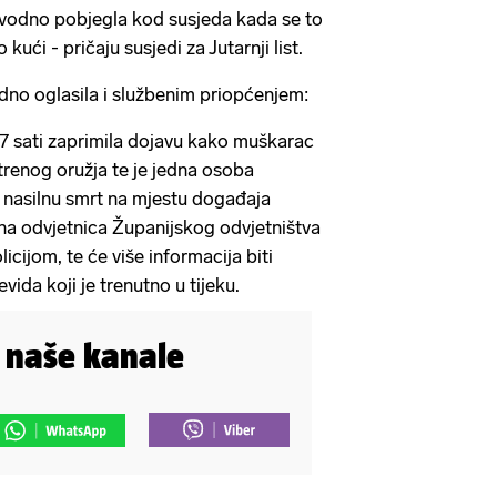
navodno pobjegla kod susjeda kada se to
kući - pričaju susjedi za Jutarnji list.
dno oglasila i službenim priopćenjem:
37 sati zaprimila dojavu kako muškarac
trenog oružja te je jedna osoba
nasilnu smrt na mjestu događaja
a odvjetnica Županijskog odvjetništva
licijom, te će više informacija biti
ida koji je trenutno u tijeku.
i naše kanale