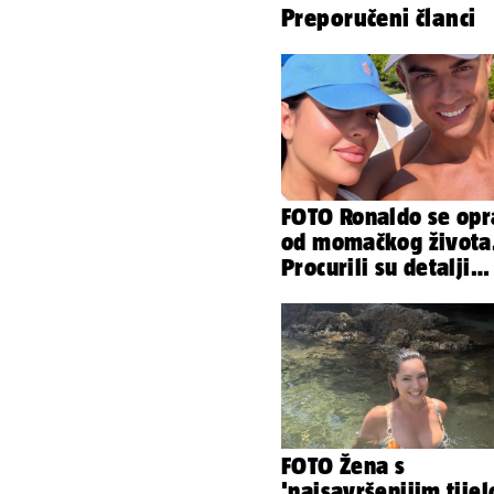
Preporučeni članci
FOTO Ronaldo se opr
od momačkog života
Procurili su detalji
glamuroznog vjenča
FOTO Žena s
'najsavršenijim tije