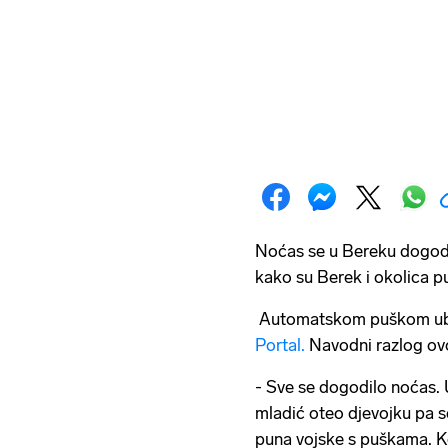
Noćas se u Bereku dogodi
kako su Berek i okolica pun
Automatskom puškom ubij
Portal.
Navodni razlog ovo
- Sve se dogodilo noćas. U
mladić oteo djevojku pa s
puna vojske s puškama. Ko