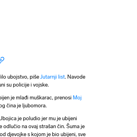
lo ubojstvo, piše
Jutarnji list
. Navode
i su policije i vojske.
en je mlađi muškarac, prenosi
Moj
g čina je ljubomora.
bojica je poludio jer mu je ubijeni
e odlučio na ovaj strašan čin. Šuma je
d djevojke s kojom je bio ubijeni, sve