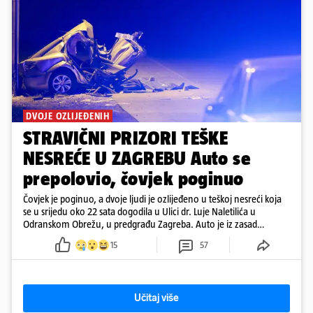
DVOJE OZLIJEĐENIH
STRAVIČNI PRIZORI TEŠKE
NESREĆE U ZAGREBU Auto se
prepolovio, čovjek poginuo
Čovjek je poginuo, a dvoje ljudi je ozlijeđeno u teškoj nesreći koja
se u srijedu oko 22 sata dogodila u Ulici dr. Luje Naletilića u
Odranskom Obrežu, u predgrađu Zagreba. Auto je iz zasad
neutvrđenih razloga sletio s kolnika, a od siline udara vozilo se
15
57
prepolovilo.
Učitaj više