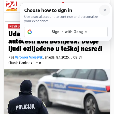
PRIJAVA
News
Komentari
1
NESREĆA NA A1
Udarila kamen i prevrnula se na
autocesti kod Bosiljeva: Dvoje
ljudi ozlijeđeno u teškoj nesreći
Piše
Veronika Miloševski
,
srijeda, 8.1.2025. u 08:31
Čitanje članka: < 1 min