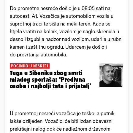
Do prometne nesreće došlo je u 08:05 sati na
autocesti A1. Vozačica je automobilom vozila u
suprotnoj traci te sišla na meki teren. Kada se
htjela vratiti na kolnik, vozilom je naglo skrenula u
desno i izgubila nadzor nad vozilom, udarila u rubni
kamen i zaštitnu ogradu. Udarcem je došlo i
do prevrtanja automobila.
POGINUO U NESREĆI
Tuga u Šibeniku zbog smrti
mladog sportaša: 'Predivna
osoba i najbolji tata i prijatelj'
U prometnoj nesreći vozačica je teško, a putnik
lakše ozlijeđen. Vozačici će biti izdan obavezni
prekršajni nalog dok će nadležnom državnom