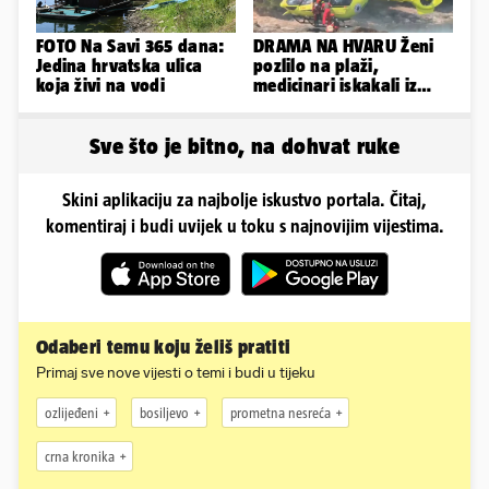
FOTO Na Savi 365 dana:
DRAMA NA HVARU Ženi
Jedina hrvatska ulica
pozlilo na plaži,
koja živi na vodi
medicinari iskakali iz
helikoptera na stijene!
Sve što je bitno, na dohvat ruke
Skini aplikaciju za najbolje iskustvo portala. Čitaj,
komentiraj i budi uvijek u toku s najnovijim vijestima.
Odaberi temu koju želiš pratiti
Primaj sve nove vijesti o temi i budi u tijeku
ozlijeđeni
bosiljevo
prometna nesreća
crna kronika