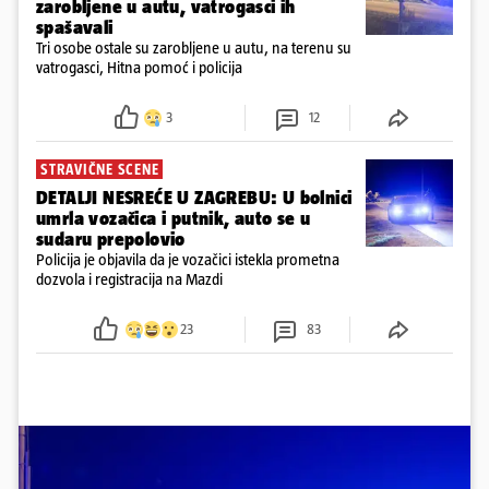
zarobljene u autu, vatrogasci ih
spašavali
Tri osobe ostale su zarobljene u autu, na terenu su
vatrogasci, Hitna pomoć i policija
3
12
STRAVIČNE SCENE
DETALJI NESREĆE U ZAGREBU: U bolnici
umrla vozačica i putnik, auto se u
sudaru prepolovio
Policija je objavila da je vozačici istekla prometna
dozvola i registracija na Mazdi
23
83