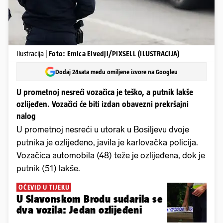
Ilustracija |
Foto: Emica Elvedji/PIXSELL (ILUSTRACIJA)
Dodaj 24sata među omiljene izvore na Googleu
U prometnoj nesreći vozačica je teško, a putnik lakše
ozlijeđen. Vozačici će biti izdan obavezni prekršajni
nalog
U prometnoj nesreći u utorak u Bosiljevu dvoje
putnika je ozlijeđeno, javila je karlovačka policija.
Vozačica automobila (48) teže je ozlijeđena, dok je
putnik (51) lakše.
OČEVID U TIJEKU
U Slavonskom Brodu sudarila se
dva vozila: Jedan ozlijeđeni