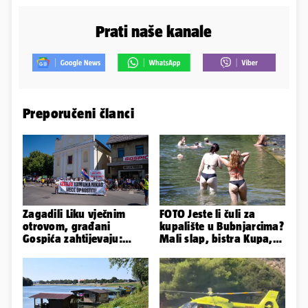
Prati naše kanale
Preporučeni članci
Zagadili Liku vječnim
FOTO Jeste li čuli za
otrovom, građani
kupalište u Bubnjarcima?
Gospića zahtijevaju:
Mali slap, bistra Kupa,
'Hitno sanirajte
šumski hlad - prava
odlagalište!'
idila!