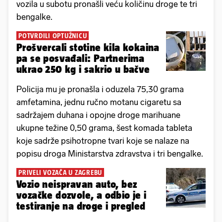
vozila u subotu pronašli veću količinu droge te tri
bengalke.
POTVRDILI OPTUŽNICU
Prošvercali stotine kila kokaina
pa se posvađali: Partnerima
ukrao 250 kg i sakrio u bačve
Policija mu je pronašla i oduzela 75,30 grama
amfetamina, jednu ručno motanu cigaretu sa
sadržajem duhana i opojne droge marihuane
ukupne težine 0,50 grama, šest komada tableta
koje sadrže psihotropne tvari koje se nalaze na
popisu droga Ministarstva zdravstva i tri bengalke.
PRIVELI VOZAČA U ZAGREBU
Vozio neispravan auto, bez
vozačke dozvole, a odbio je i
testiranje na droge i pregled