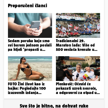
Preporučeni članci
Sedam poruka koje smo
Tradicionalni 29.
svi barem jednom poslali
Maraton lađa: Više od
pa htjeli 'propasti u
500 veslača krenulo u
zemlju' od srama
borbu za Štit kneza
Domagoja
FOTO Živi život kao iz
Plenković: Očevid će
bajke: Pogledajte 100
pokazati uzrok nesreće,
izazovnih izdanja
a odgovorni za otpad u
Ronaldove Georgine
Gospiću će odgovarati
Sve što je bitno, na dohvat ruke