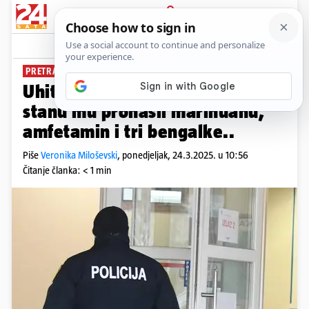
PRIJAVA
News
Komentari
0
PRETRAŽILI MU I AUTO
Uhitili dilera (46) u Šibeniku: U
stanu mu pronašli marihuanu,
amfetamin i tri bengalke..
Piše
Veronika Miloševski
,
ponedjeljak, 24.3.2025. u 10:56
Čitanje članka: < 1 min