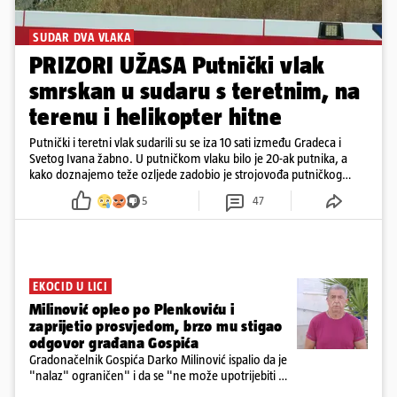
SUDAR DVA VLAKA
PRIZORI UŽASA Putnički vlak
smrskan u sudaru s teretnim, na
terenu i helikopter hitne
Putnički i teretni vlak sudarili su se iza 10 sati između Gradeca i
Svetog Ivana žabno. U putničkom vlaku bilo je 20-ak putnika, a
kako doznajemo teže ozljede zadobio je strojovođa putničkog
vlaka. Zatvoren je promet, a fotoreporteri Prigorskog objavili su
5
47
prve snimke s mjesta sudara
EKOCID U LICI
Milinović opleo po Plenkoviću i
zaprijetio prosvjedom, brzo mu stigao
odgovor građana Gospića
Gradonačelnik Gospića Darko Milinović ispalio da je
"nalaz" ograničen" i da se "ne može upotrijebiti za
sudske sporove". Građani Gospića ga podsjetili da