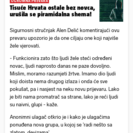
OGROMNA PREVARA
Tisuće Hrvata ostale bez novca,
urušila se piramidalna shema!
Sigurnosni stručnjak Alen Delić komentirajući ovu
prevaru upozorio je da one ciljaju one koji najviše
žele vjerovati.
- Funkcionira zato što ljudi žele steći određeni
novac, ljudi naprosto danas ne paze dovoljno.
Mislim, moramo razumjeti žrtve. Imamo dio ljudi
koji doista nema drugog izlaza i onda će sve
pokušat, pa i nasjest na neku novu prijevaru. Lako
je biti nama promatrač sa strane, lako je reći ljudi
su naivni, glupi - kaže.
Anonimni ulagač otkrio je i kako je ulagačima
ponuđena nova grupa, u kojoj se 'radi nešto sa
zlatom, devizama'.