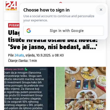
PRIJAVA
News
Komentari
6
PIRAMIDALNA SHEMA
Ulagač u prevaru u kojoj su
tisuće Hrvata ostale bez novca:
'Sve je jasno, nisi bedast, ali...'
Piše
24sata
,
srijeda, 10.9.2025. u 08:43
Čitanje članka: 1 min