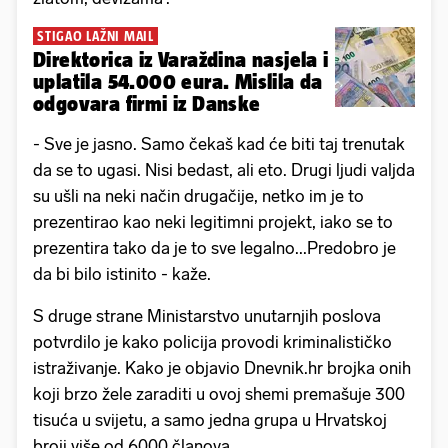
STIGAO LAŽNI MAIL
Direktorica iz Varaždina nasjela i
uplatila 54.000 eura. Mislila da
odgovara firmi iz Danske
- Sve je jasno. Samo čekaš kad će biti taj trenutak
da se to ugasi. Nisi bedast, ali eto. Drugi ljudi valjda
su ušli na neki način drugačije, netko im je to
prezentirao kao neki legitimni projekt, iako se to
prezentira tako da je to sve legalno...Predobro je
da bi bilo istinito - kaže.
S druge strane Ministarstvo unutarnjih poslova
potvrdilo je kako policija provodi kriminalističko
istraživanje. Kako je objavio Dnevnik.hr brojka onih
koji brzo žele zaraditi u ovoj shemi premašuje 300
tisuća u svijetu, a samo jedna grupa u Hrvatskoj
broji više od 6000 članova