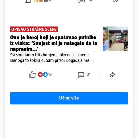
prve snimke s mjesta sudara
OPISAO STRAŠNE SCENE
Ovo je heroj koji je spašavao putnike
iz vlaka: 'Savjest mi je nalagala da to
napravim...'
Svi smo tamo bili zbunjeni, tako da je i mene
samoga to šokiralo. Sam prizor događaja me
šokirao kada sam vidio, rekao je Božidar Zrinski
19
21
Učitaj više