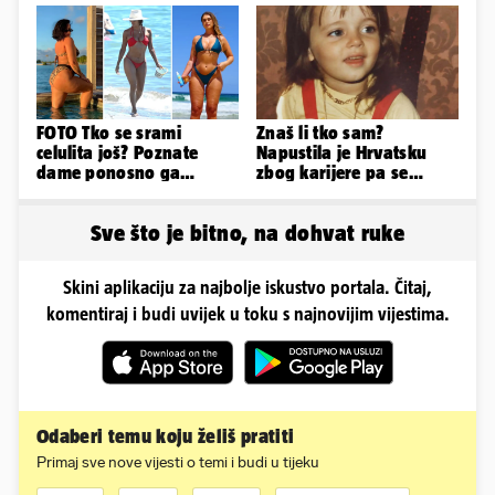
FOTO Tko se srami
Znaš li tko sam?
celulita još? Poznate
Napustila je Hrvatsku
dame ponosno ga
zbog karijere pa se
pokazuju pa slave svoje
zaljubila u 15 godina
obline
starijeg
Sve što je bitno, na dohvat ruke
Skini aplikaciju za najbolje iskustvo portala. Čitaj,
komentiraj i budi uvijek u toku s najnovijim vijestima.
Odaberi temu koju želiš pratiti
Primaj sve nove vijesti o temi i budi u tijeku