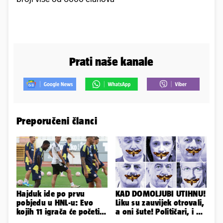
Prati naše kanale
Preporučeni članci
Hajduk ide po prvu
KAD DOMOLJUBI UTIHNU!
pobjedu u HNL-u: Evo
Liku su zauvijek otrovali,
kojih 11 igrača će početi
a oni šute! Političari, i vi
protiv Istre na Poljudu
ste odgovorni