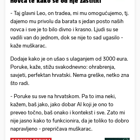
novca te kako se od nje zaštititi
- Taj glavni Leo, on tradea, mi mu omogućujemo, tj.
dajemo mu privolu da barata s jedan posto naših
novca i sve je to bilo divno i krasno. Ljudi su se
vadili van do jednom, dok se nije to sad ugasilo -
kaže muškarac.
Dodaje kako je on ušao s ulaganjem od 3000 eura.
Poruke, kaže, stižu svakodnevno: ohrabrenja,
savjeti, perfektan hrvatski. Nema greške, netko zna
što radi.
- Poruke su sve na hrvatskom. Pa to ima neki,
kažem, baš jako, jako dobar AI koji je ono to
preveo točno, baš onako i kontekst i sve. Zato mi
nije jasno kako to funkcionira, da je toliko to dobro
napravljeno - prepričava muškarac.