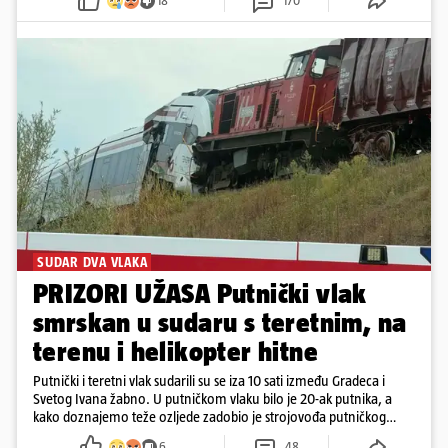
18
170
SUDAR DVA VLAKA
PRIZORI UŽASA Putnički vlak
smrskan u sudaru s teretnim, na
terenu i helikopter hitne
Putnički i teretni vlak sudarili su se iza 10 sati između Gradeca i
Svetog Ivana žabno. U putničkom vlaku bilo je 20-ak putnika, a
kako doznajemo teže ozljede zadobio je strojovođa putničkog
vlaka. Zatvoren je promet, a fotoreporteri Prigorskog objavili su
6
48