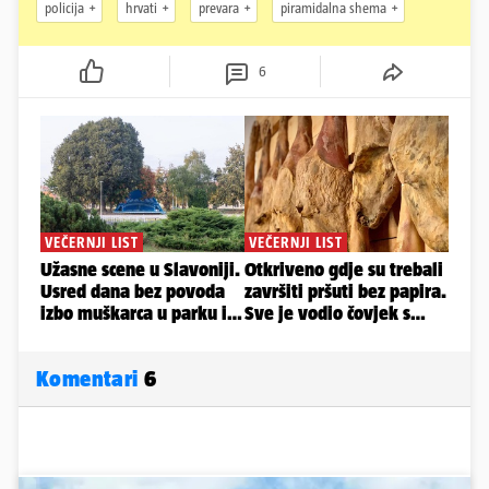
policija
hrvati
prevara
piramidalna shema
6
Komentari
6