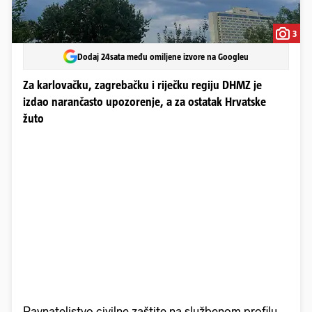
3
Dodaj 24sata među omiljene izvore na Googleu
Za karlovačku, zagrebačku i riječku regiju DHMZ je
izdao narančasto upozorenje, a za ostatak Hrvatske
žuto
Ravnateljstvo civilne zaštite na službenom profilu