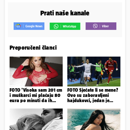
Prati naše kanale
Preporučeni članci
FOTO 'Visoka sam 201 cm
FOTO Sjećate li se mene?
i muškarci mi plaćaju 80
Ovo su zaboravljeni
eura po minuti da ih
hajdukovci, jedan je
pokorim riječima'
napuhao 3,3 promila...