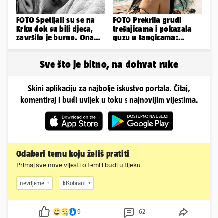
FOTO Spetljali su se na
FOTO Prekrila grudi
Krku dok su bili djeca,
trešnjicama i pokazala
završilo je burno. Ona
guzu u tangicama:
sad želi 50 milijuna eura
Ovako ljetuje bujna
Slavonka
Sve što je bitno, na dohvat ruke
Skini aplikaciju za najbolje iskustvo portala. Čitaj,
komentiraj i budi uvijek u toku s najnovijim vijestima.
Odaberi temu koju želiš pratiti
Primaj sve nove vijesti o temi i budi u tijeku
nevrijeme
kišobrani
9
62