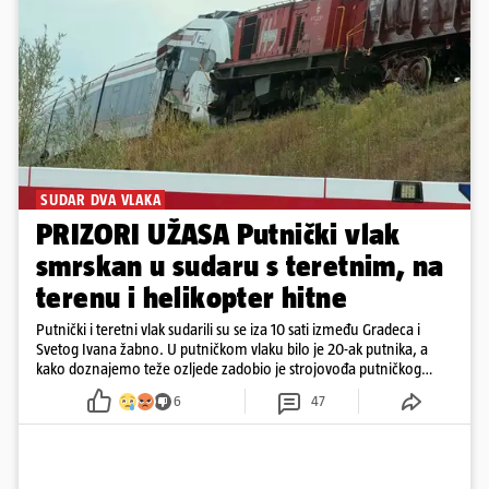
SUDAR DVA VLAKA
PRIZORI UŽASA Putnički vlak
smrskan u sudaru s teretnim, na
terenu i helikopter hitne
Putnički i teretni vlak sudarili su se iza 10 sati između Gradeca i
Svetog Ivana žabno. U putničkom vlaku bilo je 20-ak putnika, a
kako doznajemo teže ozljede zadobio je strojovođa putničkog
vlaka. Zatvoren je promet, a fotoreporteri Prigorskog objavili su
6
47
prve snimke s mjesta sudara