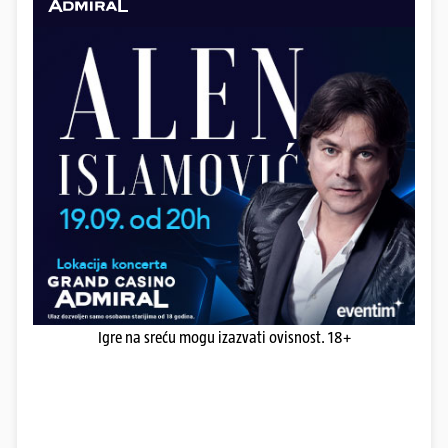
Igre na sreću mogu izazvati ovisnost. 18+