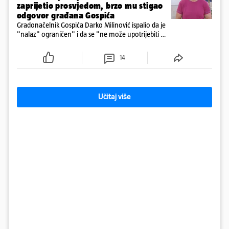
zaprijetio prosvjedom, brzo mu stigao
odgovor građana Gospića
Gradonačelnik Gospića Darko Milinović ispalio da je
"nalaz" ograničen" i da se "ne može upotrijebiti za
sudske sporove". Građani Gospića ga podsjetili da
ga je naručio Uskok i da je dio spisa
14
Učitaj više