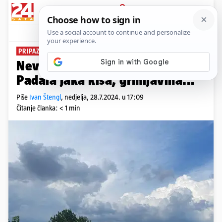
PRIJAVA
News
Komentari
62
PRIPAZITE
Nevrijeme zahvatilo Hrvatsku:
Padala jaka kiša, grmljavina...
Piše
Ivan Štengl
,
nedjelja, 28.7.2024. u 17:09
Čitanje članka: < 1 min