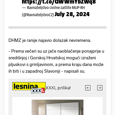
https://t.co/QWWmYbZWq8
— Ravnateljstvo civilne zaštite MUP-RH
July 28, 2024
(@RavnateljstvoCZ)
DHMZ je ranije najavio dolazak nevremena.
- Prema večeri su uz jače naoblačenje ponajprije u
središnjoj i Gorskoj Hrvatskoj mogući izraženi
pljuskovi s grmljavinom, a prema kraju dana može
ih biti i u zapadnoj Slavoniji - napisali su.