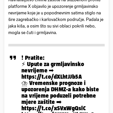
platforme X objavilo je upozorenje grmljavinsko
nevrijeme koje je u popodnevnim satima stiglo na
šire zagrebačko i karlovačkom područje. Padala je
jaka kiša, a osim što su sivi oblaci pokrili nebo,
mogla se čuti i grmljavina.
❗️ Pratite:
⚡️ Upute za grmljavinsko
nevrijeme ➡
https://t.co/dXLhtJJb5A
⛈️ Vremenske prognoze i
upozorenja DHMZ-a kako biste
na vrijeme poduzeli potrebne
mjere zaštite ➡️
https://t.co/xSVxWgQslC