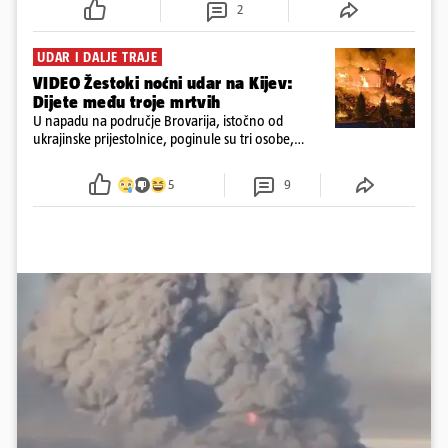
2
UDAR I DALJE TRAJE
VIDEO Žestoki noćni udar na Kijev:
Dijete među troje mrtvih
U napadu na područje Brovarija, istočno od
ukrajinske prijestolnice, poginule su tri osobe,
među kojima i jedno dijete
5
9