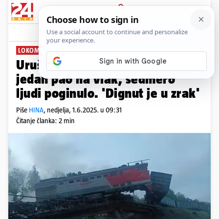
PRIJAVA
News
Komentari
19
LOKOMOTIVA SE ZAPALILA
Urušila se dva mosta u Rusiji,
jedan pao na vlak, sedmero
ljudi poginulo. 'Dignut je u zrak'
Piše
HINA
,
nedjelja, 1.6.2025. u 09:31
Čitanje članka: 2 min