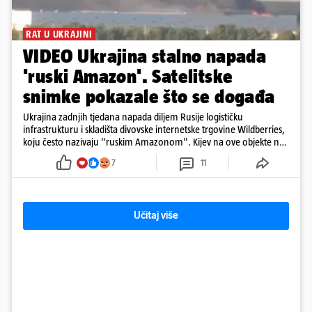
RAT U UKRAJINI
VIDEO Ukrajina stalno napada
'ruski Amazon'. Satelitske
snimke pokazale što se događa
Ukrajina zadnjih tjedana napada diljem Rusije logističku
infrastrukturu i skladišta divovske internetske trgovine Wildberries,
koju često nazivaju "ruskim Amazonom". Kijev na ove objekte ne
gleda samo kao na obična trgovačka skladišta, već tvrdi da ih ruske
7
11
snage koriste i za vojne potrebe, odnosno za skladištenje i
distribuciju dijelova za dronove i druge opreme koja se koristi u
ratu. S druge strane, napadi služe i kao izravan odgovor na ruska
bombardiranja ukrajinske poštanske i logističke infrastrukture te
Učitaj više
kao način da se ekonomske posljedice rata prenesu dublje na ruski
teritorij i približe običnim građanima.