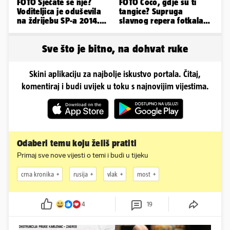
FOTO Sjećate se nje?
FOTO Coco, gdje su ti
Voditeljica je oduševila
tangice? Supruga
na ždrijebu SP-a 2014.
slavnog repera fotkala
Evo kako danas izgleda
se ispred auta i pokazala
sve
Sve što je bitno, na dohvat ruke
Skini aplikaciju za najbolje iskustvo portala. Čitaj,
komentiraj i budi uvijek u toku s najnovijim vijestima.
Odaberi temu koju želiš pratiti
Primaj sve nove vijesti o temi i budi u tijeku
crna kronika
rusija
vlak
most
4
19