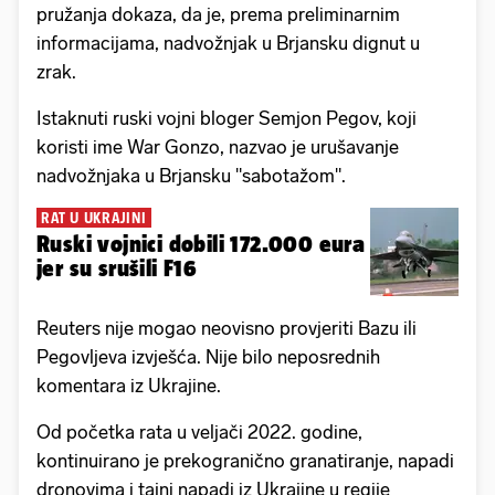
pružanja dokaza, da je, prema preliminarnim
informacijama, nadvožnjak u Brjansku dignut u
zrak.
Istaknuti ruski vojni bloger Semjon Pegov, koji
koristi ime War Gonzo, nazvao je urušavanje
nadvožnjaka u Brjansku "sabotažom".
RAT U UKRAJINI
Ruski vojnici dobili 172.000 eura
jer su srušili F16
Reuters nije mogao neovisno provjeriti Bazu ili
Pegovljeva izvješća. Nije bilo neposrednih
komentara iz Ukrajine.
Od početka rata u veljači 2022. godine,
kontinuirano je prekogranično granatiranje, napadi
dronovima i tajni napadi iz Ukrajine u regije