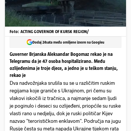
Foto: ACTING GOVERNOR OF KURSK REGION/
Dodaj 24sata među omiljene izvore na Googleu
Guverner Brjanska Aleksandar Bogomaz rekao je na
Telegramu da je 47 osoba hospitalizirano. Među
ozlijeđenima je troje djece, a jedno je u teškom stanju,
rekao je
Dva nadvožnjaka srušila su se u različitim ruskim
regijama koje graniče s Ukrajinom, pri čemu su
vlakovi iskočili iz tračnica, a najmanje sedam ljudi
je poginulo i deseci su ozlijeđeni, priopćile su ruske
vlasti rano u nedjelju, dok je ruski političar Kijev
nazvao "terorističkom enklavom". Područja na jugu
Rusije česta su meta napada Ukrajine tijekom rata