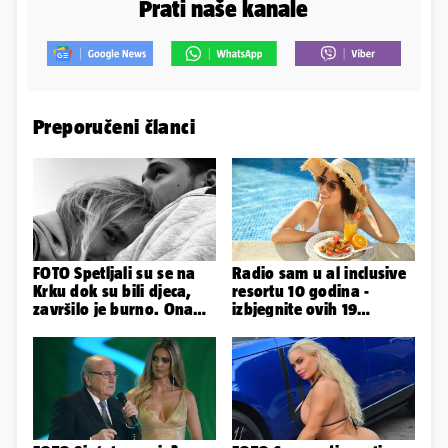
Prati naše kanale
Preporučeni članci
FOTO Spetljali su se na
Radio sam u al inclusive
Krku dok su bili djeca,
resortu 10 godina -
završilo je burno. Ona
izbjegnite ovih 19
sad želi 50 milijuna eura
grešaka i olakšajte si
odmor