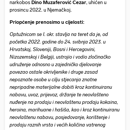
narkobos
Dino Muzaferović Cezar
, uhićen u
prosincu 2022. u Njemačkoj.
Priopćenje prenosimo u cijelosti:
Optužnicom se I. okr. stavlja na teret da je, od
početka 2022. godine do 24. svibnja 2023. u
Hrvatskoj, Sloveniji, Bosni i Hercegovini,
Nizozemskoj i Belgiji, ustrojio i vodio zločinačko
udruženje odnosno u zajedničko djelovanje
povezao ostale okrivljenike i druge zasad
nepoznate osobe u cilju stjecanja znatne
nepripadne materijalne dobiti kroz kontinuiranu
nabavu, uvoz, prijevoz, držanje te neovlašteno
nuđenje na prodaju i neovlaštenu prodaju kokaina,
heroina, marihuane i hašiša, kao i kroz kontinuiranu
neovlaštenu nabavu, posjedovanje, korištenje i
prodaju raznih vrsta i većih količina vatrenog