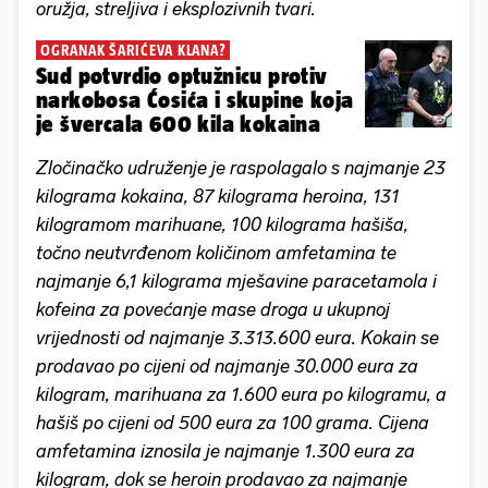
oružja, streljiva i eksplozivnih tvari.
OGRANAK ŠARIĆEVA KLANA?
Sud potvrdio optužnicu protiv
narkobosa Ćosića i skupine koja
je švercala 600 kila kokaina
Zločinačko udruženje je raspolagalo s najmanje 23
kilograma kokaina, 87 kilograma heroina, 131
kilogramom marihuane, 100 kilograma hašiša,
točno neutvrđenom količinom amfetamina te
najmanje 6,1 kilograma mješavine paracetamola i
kofeina za povećanje mase droga u ukupnoj
vrijednosti od najmanje 3.313.600 eura. Kokain se
prodavao po cijeni od najmanje 30.000 eura za
kilogram, marihuana za 1.600 eura po kilogramu, a
hašiš po cijeni od 500 eura za 100 grama. Cijena
amfetamina iznosila je najmanje 1.300 eura za
kilogram, dok se heroin prodavao za najmanje