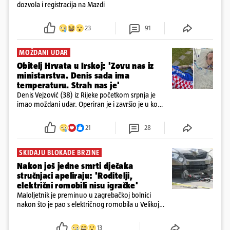
dozvola i registracija na Mazdi
23
91
MOŽDANI UDAR
Obitelj Hrvata u Irskoj: 'Zovu nas iz
ministarstva. Denis sada ima
temperaturu. Strah nas je'
Denis Vejzović (38) iz Rijeke početkom srpnja je
imao moždani udar. Operiran je i završio je u komi.
Obitelj ga želi prebaciti u Hrvatsku, kažu kako
tamošnji liječnici ne vjeruju u oporavak: 'Imamo
21
28
72 sata'
SKIDAJU BLOKADE BRZINE
Nakon još jedne smrti dječaka
stručnjaci apeliraju: 'Roditelji,
električni romobili nisu igračke'
Maloljetnik je preminuo u zagrebačkoj bolnici
nakon što je pao s električnog romobila u Velikoj
Gorici. Liječnici: ‘Ozljede su sve jezivije’
13