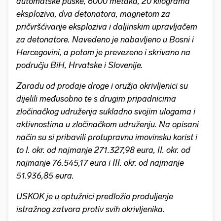
automatske puške, 6000 metaka, 20 kilograma
eksploziva, dva detonatora, magnetom za
pričvršćivanje eksploziva i daljinskim upravljačem
za detonatore. Navedeno je nabavljeno u Bosni i
Hercegovini, a potom je prevezeno i skrivano na
području BiH, Hrvatske i Slovenije.
Zaradu od prodaje droge i oružja okrivljenici su
dijelili međusobno te s drugim pripadnicima
zločinačkog udruženja sukladno svojim ulogama i
aktivnostima u zločinačkom udruženju. Na opisani
način su si pribavili protupravnu imovinsku korist i
to I. okr. od najmanje 271.327,98 eura, II. okr. od
najmanje 76.545,17 eura i III. okr. od najmanje
51.936,85 eura.
USKOK je u optužnici predložio produljenje
istražnog zatvora protiv svih okrivljenika.