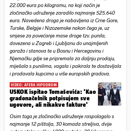
22.000 eura po kilogramu, na koji način je
zločinačko udruženje zaradilo najmanje 525.640
eura. Navedena droga je nabavljena iz Crne Gore,
Turske, Belgije i Nizozemske nakon čega je, uz
smjese za povećanje mase droge tzv. punila,
dovezena u Zagreb i Ljubljanu do unajmljenih
garaža i stanova te u Bosnu i Hercegovinu i
Njemačku gdje se pripremala za daljnju prodaju,
miješala s punilima, vagala i pakirala te dostavljala
i prodavala kupcima u više europskih gradova.
VIDEO: AFERA HIPODROM
USKOK ispitao Tomaševića: 'Kao
gradonačelnik potpisujem sve
ugovore, ali nikakve fakture'
Osim toga je zločinačko udruženje raspolagalo s
najmanje 12 pištolja, 30 komada streljiva, dvije