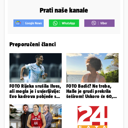
Prati naše kanale
Preporučeni članci
FOTO Rijeka srušila Ilves,
FOTO Badić? Ne treba,
ali mogla je i uvjerljivije:
Halle je grudi prekrila
Evo kadrova pobjede s
šeširom! Uskoro će 60,
Rujevice
ljetuje u golim izdanjima