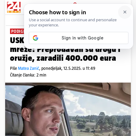
PRIJAVA
News
Komentari
1
PODIGNULI OPTUŽNICU
USKOK optužio ljude iz Cezarove
mreže: Preprodavali su drogu i
oružje, zaradili 400.000 eura
Piše
Matea Zanić
,
ponedjeljak, 12.5.2025. u 11:49
Čitanje članka: 2 min