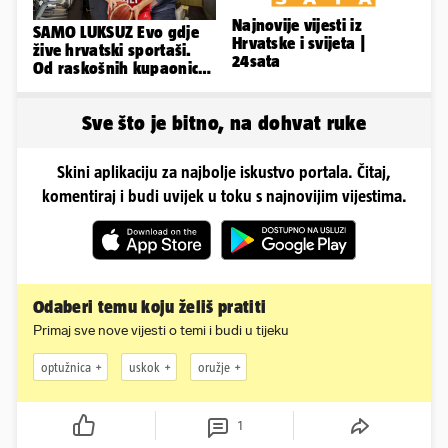
Najnovije vijesti iz
SAMO LUKSUZ Evo gdje
Hrvatske i svijeta |
žive hrvatski sportaši.
24sata
Od raskošnih kupaonica
pa do privatnog kina
Sve što je bitno, na dohvat ruke
Skini aplikaciju za najbolje iskustvo portala. Čitaj,
komentiraj i budi uvijek u toku s najnovijim vijestima.
Odaberi temu koju želiš pratiti
Primaj sve nove vijesti o temi i budi u tijeku
optužnica
uskok
oružje
1