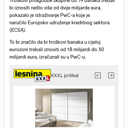
Troškovi prilagodbe skupine od 19 banaka trebali
bi iznositi nešto više od dvije milijarde eura,
pokazalo je istraživanje PwC-a koje je
naručilo Europsko udruženje kreditnog sektora
(ECSA).
To bi značilo da bi troškovi banaka u cijeloj
eurozoni trebali iznositi od 18 milijardi do 30
milijardi eura, izračunali su u PwC-u.