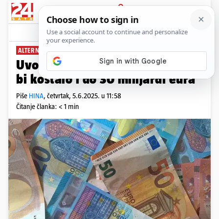
PRIJAVA
News
Komentari
1
ALTERNATIVA SAD-U
Uvođenje digitalnog eura banke
bi koštalo i do 30 milijardi eura
Piše
HINA
,
četvrtak, 5.6.2025. u 11:58
Čitanje članka: < 1 min