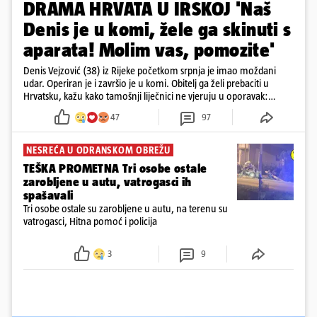
DRAMA HRVATA U IRSKOJ 'Naš
Denis je u komi, žele ga skinuti s
aparata! Molim vas, pomozite'
Denis Vejzović (38) iz Rijeke početkom srpnja je imao moždani
udar. Operiran je i završio je u komi. Obitelj ga želi prebaciti u
Hrvatsku, kažu kako tamošnji liječnici ne vjeruju u oporavak:
'Imamo 72 sata'
47
97
NESREĆA U ODRANSKOM OBREŽU
TEŠKA PROMETNA Tri osobe ostale
zarobljene u autu, vatrogasci ih
spašavali
Tri osobe ostale su zarobljene u autu, na terenu su
vatrogasci, Hitna pomoć i policija
3
9