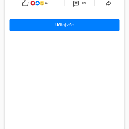
47
119
Učitaj više