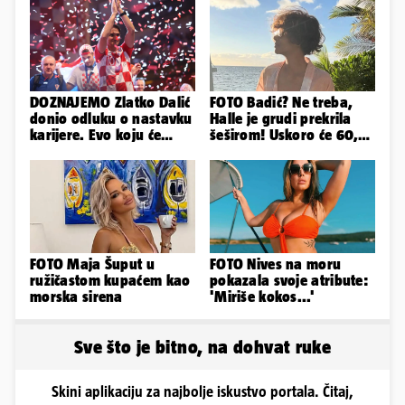
DOZNAJEMO Zlatko Dalić
FOTO Badić? Ne treba,
donio odluku o nastavku
Halle je grudi prekrila
karijere. Evo koju će
šeširom! Uskoro će 60,
reprezentaciju preuzeti!
ljetuje u golim izdanjima
FOTO Maja Šuput u
FOTO Nives na moru
ružičastom kupaćem kao
pokazala svoje atribute:
morska sirena
'Miriše kokos...'
Sve što je bitno, na dohvat ruke
Skini aplikaciju za najbolje iskustvo portala. Čitaj,