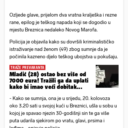
Ozljede glave, prijelom dva vratna kralješka i rezne
rane, epilog je teškog napada koji se dogodio u
mjestu Breznica nedaleko Novog Marofa.
Policija je objavila kako su dovršili kriminalističko
istraživanje nad ženom (49) zbog sumnje da je
počinila kazneno djelo teškog ubojstva u pokušaju.
TRAŽE PREVARANTA
Mladić (28) ostao bez više od
7000 eura! Tražili ga da uplati
kako bi imao veći dobitak...
- Kako se sumnja, ona je u srijedu, 20. kolovoza
oko 3.20 sati u svojoj kući u Breznici, ušla u sobu u
kojoj je spavao njezin 30-godišnji sin te ga više
puta udarila sjekirom po vratu, glavi, prsima i