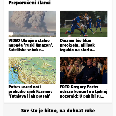
Preporučeni članci
VIDEO Ukrajina stalno
Dinamo bio blizu
napada 'ruski Amazon'.
preokreta, ali ipak
Satelitske snimke
izgubio na startu
pokazale što se događa
Ramljaka
Potres usred noći
FOTO Gregory Porter
probudio cijeli Kvarner:
održao koncert na Ljetnoj
'Tutnjava i jak prasak'
pozornici: U publici su
bili Mateša i Blanka
Sve što je bitno, na dohvat ruke