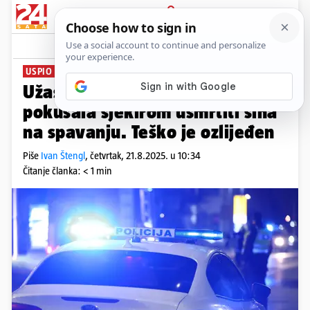
PRIJAVA
News
Komentari
32
USPIO SE SPASITI
Užas kod Novog Marofa: Majka
pokušala sjekirom usmrtiti sina
na spavanju. Teško je ozlijeđen
Piše
Ivan Štengl
,
četvrtak, 21.8.2025. u 10:34
Čitanje članka: < 1 min