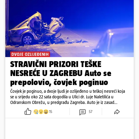
DVOJE OZLIJEĐENIH
STRAVIČNI PRIZORI TEŠKE
NESREĆE U ZAGREBU Auto se
prepolovio, čovjek poginuo
Čovjek je poginuo, a dvoje ljudi je ozlijeđeno u teškoj nesreći koja
se u srijedu oko 22 sata dogodila u Ulici dr. Luje Naletilića u
Odranskom Obrežu, u predgrađu Zagreba. Auto je iz zasad
neutvrđenih razloga sletio s kolnika, a od siline udara vozilo se
15
57
prepolovilo.