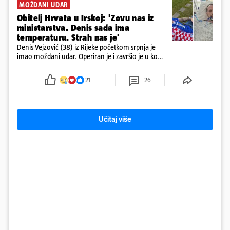
MOŽDANI UDAR
Obitelj Hrvata u Irskoj: 'Zovu nas iz
ministarstva. Denis sada ima
temperaturu. Strah nas je'
Denis Vejzović (38) iz Rijeke početkom srpnja je
imao moždani udar. Operiran je i završio je u komi.
Obitelj ga želi prebaciti u Hrvatsku, kažu kako
tamošnji liječnici ne vjeruju u oporavak: 'Imamo
21
26
72 sata'
Učitaj više