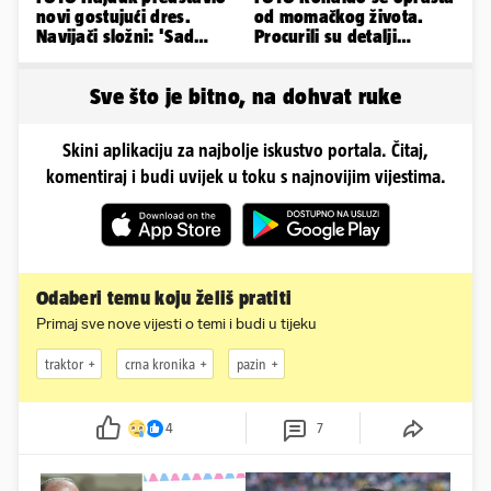
novi gostujući dres.
od momačkog života.
Navijači složni: 'Sad
Procurili su detalji
izgledamo kao Bayern...'
glamuroznog vjenčanja
Sve što je bitno, na dohvat ruke
Skini aplikaciju za najbolje iskustvo portala. Čitaj,
komentiraj i budi uvijek u toku s najnovijim vijestima.
Odaberi temu koju želiš pratiti
Primaj sve nove vijesti o temi i budi u tijeku
traktor
crna kronika
pazin
4
7