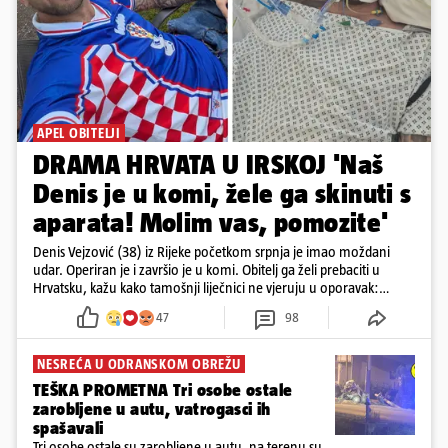
APEL OBITELJI
DRAMA HRVATA U IRSKOJ 'Naš
Denis je u komi, žele ga skinuti s
aparata! Molim vas, pomozite'
Denis Vejzović (38) iz Rijeke početkom srpnja je imao moždani
udar. Operiran je i završio je u komi. Obitelj ga želi prebaciti u
Hrvatsku, kažu kako tamošnji liječnici ne vjeruju u oporavak:
'Imamo 72 sata'
47
98
NESREĆA U ODRANSKOM OBREŽU
TEŠKA PROMETNA Tri osobe ostale
zarobljene u autu, vatrogasci ih
spašavali
Tri osobe ostale su zarobljene u autu, na terenu su