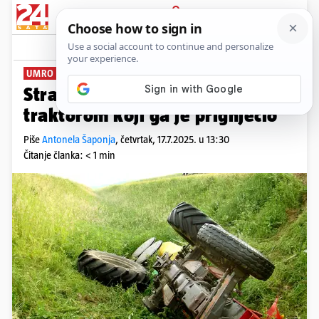
PRIJAVA
News
Komentari
7
UMRO NA MJESTO NESREĆE
Strava u Pazinu: Sletio s ceste s
traktorom koji ga je prignječio
Piše
Antonela Šaponja
,
četvrtak, 17.7.2025. u 13:30
Čitanje članka: < 1 min