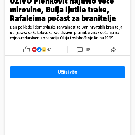
UŽIVO Plenković najavio veće
mirovine, Bulja ljutile trake,
Rafaleima počast za branitelje
Dan pobjede i domovinske zahvalnosti te Dan hrvatskih branitelja
obilježava se 5. kolovoza kao državni praznik u znak sjećanja na
vojno-redarstvenu operaciju Oluja i oslobođenje Knina 1995.
godine
47
119
Učitaj više