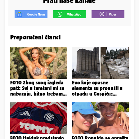
Prati naše kanale
Preporučeni članci
FOTO Zbog svog izgleda
Evo koje opasne
pati: Svi u teretani mi se
elemente su pronašli u
nabacuju, hitno trebam
otpadu u Gospiću:
tjelohranitelja!
Moguće je daljnje širenje
štete!
FOTO Hajduk predstavio
FOTO Ronaldo se oprašta