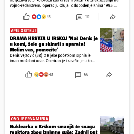
vojno-redarstvenu operaciju Oluja i oslobođenje Knina 1995.
godine
45
112
APEL OBITELJI
DRAMA HRVATA U IRSKOJ 'Naš Denis je
u komi, žele ga skinuti s aparata!
Molim vas, pomozite'
Denis Vejzović (38) iz Rijeke početkom srpnja je
imao moždani udar. Operiran je i završio je u komi.
Obitelj ga želi prebaciti u Hrvatsku, kažu kako
tamošnji liječnici ne vjeruju u oporavak: 'Imamo
43
66
72 sata'
OVO JE PRVA MJERA
Nuklearka u Krškom smanjit će snagu
reaktora zbog iznimne suše: Zadnji put