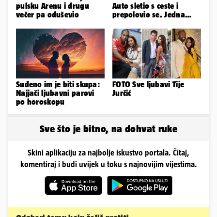
pulsku Arenu i drugu
Auto sletio s ceste i
večer pa oduševio
prepolovio se. Jedna
osoba poginula!
Suđeno im je biti skupa:
FOTO Sve ljubavi Tije
Najjači ljubavni parovi
Jurčić
po horoskopu
Sve što je bitno, na dohvat ruke
Skini aplikaciju za najbolje iskustvo portala. Čitaj,
komentiraj i budi uvijek u toku s najnovijim vijestima.