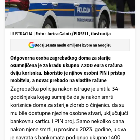
ILUSTRACIJA |
Foto: Jurica Galoic/PIXSELL, ilustracija
Dodaj 24sata među omiljene izvore na Googleu
Odgovorna osoba zagrebačkog doma za starije
osumnjičena je za krađu ukupno 7.200 eura s računa
dviju korisnica. Iskoristio je njihov osobni PIN i pristup
mobitelu, a novac prebacio na vlastite račune
Zagrebačka policija nakon istrage je uhitila 34-
godišnjaka kojeg sumnjiče da je nakon smrti
korisnice doma za starije zlorabio činjenicu da su
mu bile dostupne njezine osobne stvari, uključujući
bankovnu karticu i PIN broj. Samo nekoliko dana
nakon njene smrti, u prosincu 2023. godine, u dva
je navrata s bankomata podignuo ukupno 1400