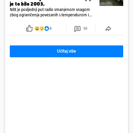
je to bilo 2003.
NEK je posljednji put radio smanjenom snagom
zbog ograničenja povezanih s temperaturom i
protokom rijeke Save 2003. godine, kada je
smanjenje snage bilo potrebno više od 90 dana.
8
59
Učitaj više