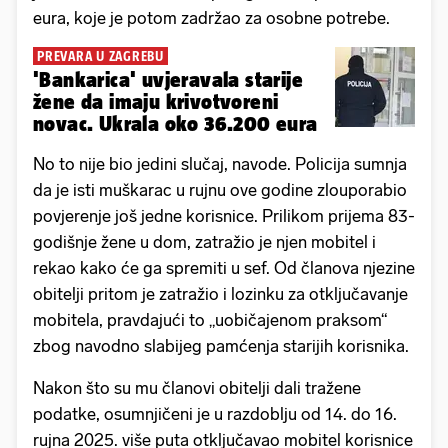
eura, koje je potom zadržao za osobne potrebe.
PREVARA U ZAGREBU
'Bankarica' uvjeravala starije
žene da imaju krivotvoreni
novac. Ukrala oko 36.200 eura
No to nije bio jedini slučaj, navode. Policija sumnja
da je isti muškarac u rujnu ove godine zlouporabio
povjerenje još jedne korisnice. Prilikom prijema 83-
godišnje žene u dom, zatražio je njen mobitel i
rekao kako će ga spremiti u sef. Od članova njezine
obitelji pritom je zatražio i lozinku za otključavanje
mobitela, pravdajući to „uobičajenom praksom“
zbog navodno slabijeg pamćenja starijih korisnika.
Nakon što su mu članovi obitelji dali tražene
podatke, osumnjičeni je u razdoblju od 14. do 16.
rujna 2025. više puta otključavao mobitel korisnice