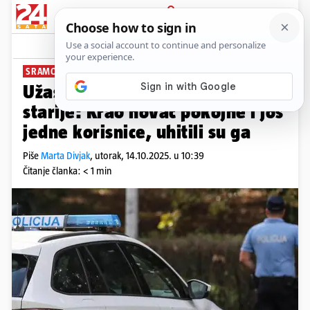
PRIJAVA
News
Komentari
13
SRAMOTA
Užas u zagrebačkom domu za
starije: Krao novac pokojne i još
jedne korisnice, uhitili su ga
Piše
Marta Divjak
,
utorak, 14.10.2025. u 10:39
Čitanje članka: < 1 min