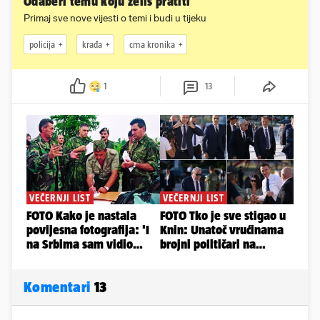
Odaberi temu koju želiš pratiti
Primaj sve nove vijesti o temi i budi u tijeku
policija
krađa
crna kronika
1
13
Komentari
13