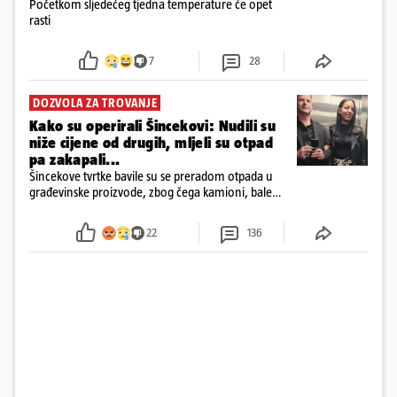
Početkom sljedećeg tjedna temperature će opet
rasti
7
28
DOZVOLA ZA TROVANJE
Kako su operirali Šincekovi: Nudili su
niže cijene od drugih, mljeli su otpad
pa zakapali...
Šincekove tvrtke bavile su se preradom otpada u
građevinske proizvode, zbog čega kamioni, bale
plastike i samljeveni materijal dugo nisu izazivali
sumnju
22
136