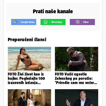
Prati naše kanale
Preporučeni članci
FOTO Živi život kao iz
FOTO Vučić ugostio
bajke: Pogledajte 100
Zelenskog pa poručio:
izazovnih izdanja
'Priredio sam mu večeru
Ronaldove Georgine
i poželio dobrodošlicu'