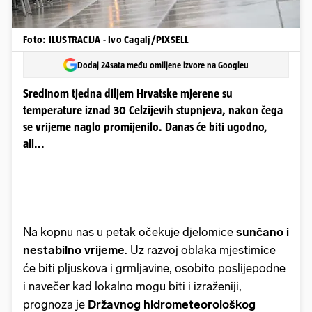
Foto: ILUSTRACIJA - Ivo Cagalj/PIXSELL
Dodaj 24sata među omiljene izvore na Googleu
Sredinom tjedna diljem Hrvatske mjerene su
temperature iznad 30 Celzijevih stupnjeva, nakon čega
se vrijeme naglo promijenilo. Danas će biti ugodno,
ali...
Na kopnu nas u petak očekuje djelomice
sunčano i
nestabilno vrijeme
. Uz razvoj oblaka mjestimice
će biti pljuskova i grmljavine, osobito poslijepodne
i navečer kad lokalno mogu biti i izraženiji,
prognoza je
Državnog hidrometeorološkog