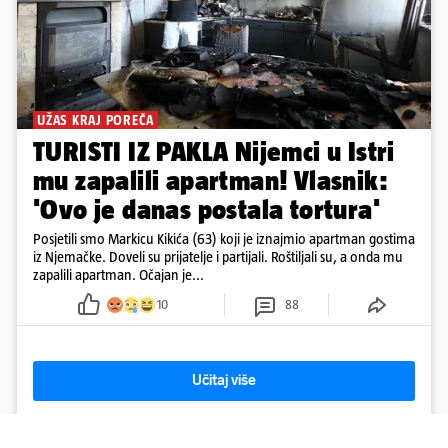
UŽAS KRAJ POREČA
TURISTI IZ PAKLA Nijemci u Istri
mu zapalili apartman! Vlasnik:
'Ovo je danas postala tortura'
Posjetili smo Markicu Kikića (63) koji je iznajmio apartman gostima
iz Njemačke. Doveli su prijatelje i partijali. Roštiljali su, a onda mu
zapalili apartman. Očajan je...
10
88
Učitaj više