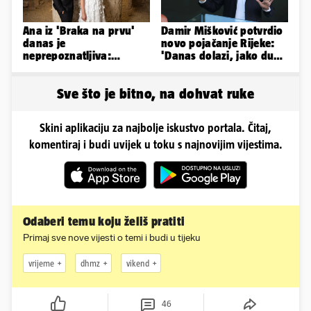
Ana iz 'Braka na prvu'
Damir Mišković potvrdio
danas je
novo pojačanje Rijeke:
neprepoznatljiva:
'Danas dolazi, jako dugo
Odselila je iz Hrvatske, a
smo ga skautirali'
ovako sad izgleda
Sve što je bitno, na dohvat ruke
Skini aplikaciju za najbolje iskustvo portala. Čitaj,
komentiraj i budi uvijek u toku s najnovijim vijestima.
Odaberi temu koju želiš pratiti
Primaj sve nove vijesti o temi i budi u tijeku
vrijeme
dhmz
vikend
46