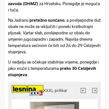
zavoda (DHMZ)
za Hrvatsku. Ponegdje je moguća
i tuča.
Na Jadranu
pretežno sunčano
, a poslijepodne duž
obale ne može se isključiti i poneki kratkotrajni
pljusak. Vjetar slab, poslijepodne uz obalu do
umjeren jugozapadni i zapadni. Najviša dnevna
temperatura većinom će biti od 24 do 29 Celzijevih
stupnjeva.
U nedjelju se očekuje stabilnije vrijeme, ponegdje i
jako vruće s temperaturama
preko 30 Celzijevih
stupnjeva
.