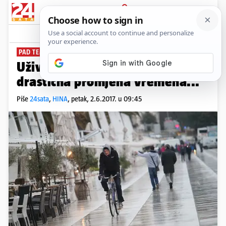
PRIJAVA
News
Komentari
46
PAD TEMPERATURE ZA 10° C
Uživajte za vikend, stiže nam
drastična promjena vremena...
Piše
24sata
,
HINA
,
petak, 2.6.2017. u 09:45