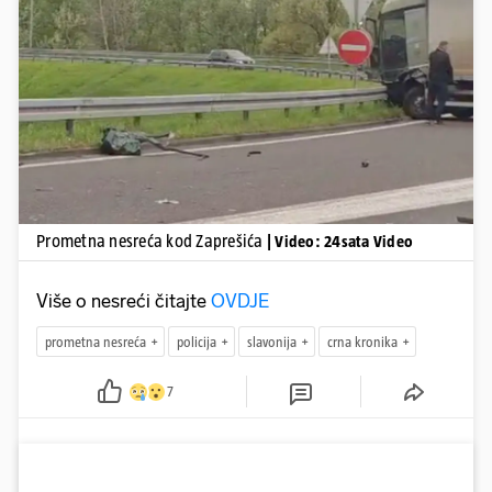
Pokretanje videa...
Prometna nesreća kod Zaprešića
| Video: 24sata Video
Više o nesreći čitajte
OVDJE
prometna nesreća
policija
slavonija
crna kronika
7