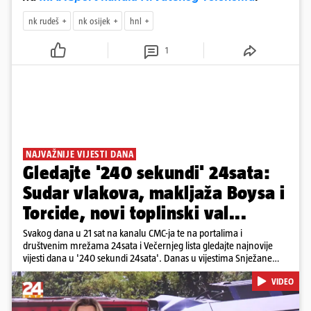
nk rudeš
nk osijek
hnl
1
NAJVAŽNIJE VIJESTI DANA
Gledajte '240 sekundi' 24sata:
Sudar vlakova, makljaža Boysa i
Torcide, novi toplinski val...
Svakog dana u 21 sat na kanalu CMC-ja te na portalima i
društvenim mrežama 24sata i Večernjeg lista gledajte najnovije
vijesti dana u '240 sekundi 24sata'. Danas u vijestima Snježane
Krnetić: Željeznička nesreća između kolodvora Sveti Ivan Žabno i
VIDEO
Gradec, masovna tučnjava Boysa i Torcide, prijeti nestašica vode
kraj Požege...