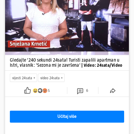
Pokretanje videa...
Gledajte '240 sekundi 24sata! Turisti zapalili apartman u
Istri, vlasnik: 'Sezona mi je završena'
| Video: 24sata/Video
vijesti 24sata
video 24sata
5
6
Učitaj više