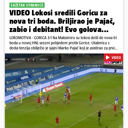
SAŽETAK UTAKMICE
VIDEO Lokosi sredili Goricu za
nova tri boda. Briljirao je Pajač,
zabio i debitant! Evo golova...
LOKOMOTIVA - GORICA 3-1 Na Maksimiru su lokosi došli do nova tri
boda u novoj HNL sezoni pobjedom protiv Gorice. Utakmicu s
dosta tenzija obilježio je sjajni Marko Pajač koji je asistirao za prvi
gol Mariću, a zakuhao drugi kada je Kavelj zabio auto-gol.
VIDEO
Bogojević je smanjio, Gorica je pritiskala i nizala šanse, ali onda
primila kontru pred kraj. Lokosi sele na vrh tablice s Osijekom
Pokretanje videa...