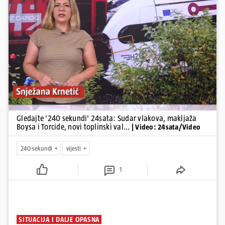
Pokretanje videa...
Gledajte '240 sekundi' 24sata: Sudar vlakova, makljaža
Boysa i Torcide, novi toplinski val...
| Video: 24sata/Video
240 sekundi
vijesti
1
SITUACIJA I DALJE OPASNA