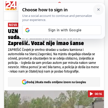
PRIJAVA
News
Komentari
0
NOVA SMRT NA CESTAMA
UZNEMIRUJUĆA SNIMKA Clio u
sudaru s kamionom kod čvora
Zaprešić. Vozač nije imao šanse
ZAPREŠIĆ Čovjek je smrtno stradao u sudaru kamiona i
automobila na Staroj Zagorskoj. Na mjestu događaja obavlja se
očevid, promet je obustavljen te se odvija obilazno, izvijestila je
policija. - Izgleda da sam prošao autom par minuta nakon same
nesreće. Hitna pomoć je već bila tamo, a policija je došla iza mene
- rekao nam je čitatelj koji nam je poslao fotografije.
Dodaj 24sata među omiljene izvore na Googleu
00:16