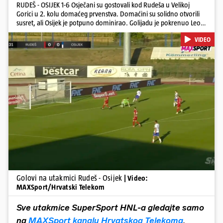
RUDEŠ - OSIJEK 1-6 Osječani su gostovali kod Rudeša u Velikoj
Gorici u 2. kolu domaćeg prvenstva. Domaćini su solidno otvorili
susret, ali Osijek je potpuno dominirao. Golijadu je pokrenuo Leon
u 12. minuti, a povećao je u 24. minuti. Meksikancu su ovo bili prvi
VIDEO
golovi u dresu 'bijelo-plavih' Nail Omerović bio je junak u dresu
gostiju, zabio hat-trick. Mrežu golmana Rudeša tresao je u 41., 44.
minuti i 81. minuti. U dugu listu strijelaca u velikoj Gorici upisao se i
Arnel Jakupović golom u 69. minuti. Utješni gol za smanjenje
zaostatka u dresu Rudeša zabio je Ilečić u 84. minuti. Osijek je s tri
boda na prvom mjestu tablice HNL-a
Pokretanje videa...
Golovi na utakmici Rudeš - Osijek
| Video:
MAXSport/Hrvatski Telekom
Sve utakmice SuperSport HNL-a gledajte samo
na
MAXSport kanalu Hrvatskog Telekoma
.