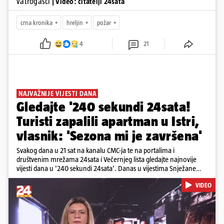
vatrogasci
| Video: čitatelji 24sata
crna kronika
hreljin
požar
4
21
NAJVAŽNIJE VIJESTI DANA
Gledajte '240 sekundi 24sata!
Turisti zapalili apartman u Istri,
vlasnik: 'Sezona mi je završena'
Svakog dana u 21 sat na kanalu CMC-ja te na portalima i
društvenim mrežama 24sata i Večernjeg lista gledajte najnovije
vijesti dana u '240 sekundi 24sata'. Danas u vijestima Snježane
Krnetić: Turisti uništili apartman u Istri, 125 milijuna eura mogla bi
VIDEO
stajati sanacija otpada u Gospiću, u Osijeku pretukli nogometnog
suca, od utorka nove cijene goriva, rastu mirovine za 200 tisuća
branitelja...