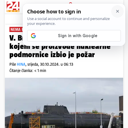
PRIJAVA
News
Komentari
0
NEMA RIZIKA?
V. Britanija: U brodogradilištu u
kojem se proizvode nuklearne
podmornice izbio je požar
Piše
HINA
,
srijeda, 30.10.2024. u 06:13
Čitanje članka: < 1 min