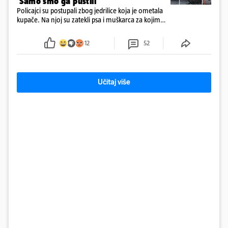
'Samo smo ga pustili'
Policajci su postupali zbog jedrilice koja je ometala
kupače. Na njoj su zatekli psa i muškarca za kojim
se od ranije trage. Muškarac je pružao otpor te su
ga uhitili, a psa je preuzeo komunalni redar
12
52
Učitaj više