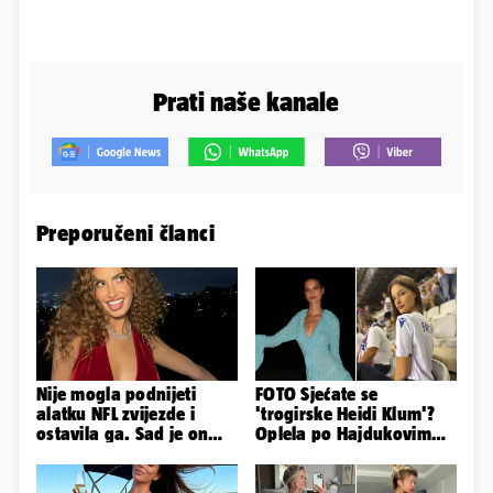
Prati naše kanale
Preporučeni članci
Nije mogla podnijeti
FOTO Sjećate se
alatku NFL zvijezde i
'trogirske Heidi Klum'?
ostavila ga. Sad je on
Oplela po Hajdukovim
tuži: 'Izgleda kao tri
navijačima: 'Zvižduci?
limenke...'
Sramota'