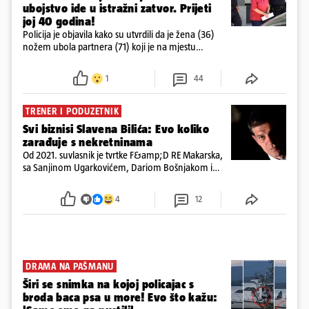
ubojstvo ide u istražni zatvor. Prijeti
joj 40 godina!
Policija je objavila kako su utvrdili da je žena (36)
nožem ubola partnera (71) koji je na mjestu
preminuo. Imala je 2,03 promila. U nedjelju su je
ispitali i poslali u istražni zatvor
1
44
TRENER I PODUZETNIK
Svi biznisi Slavena Bilića: Evo koliko
zarađuje s nekretninama
Od 2021. suvlasnik je tvrtke F&amp;D RE Makarska,
sa Sanjinom Ugarkovićem, Dariom Bošnjakom i
Dobrislavom Hrkaćem. Tvrtka je registrirana za
poslovanje nekretninama, a od osnutka nema
4
12
zaposlenih
DRAMA NA PAŠMANU
Širi se snimka na kojoj policajac s
broda baca psa u more! Evo što kažu: