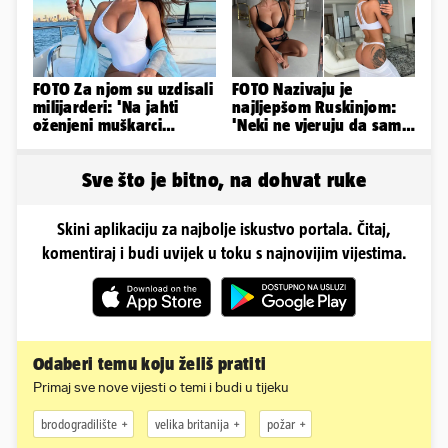
FOTO Za njom su uzdisali
FOTO Nazivaju je
milijarderi: 'Na jahti
najljepšom Ruskinjom:
oženjeni muškarci
'Neki ne vjeruju da sam
zaborave na pravila'
stvarna. Što vi mislite?'
Sve što je bitno, na dohvat ruke
Skini aplikaciju za najbolje iskustvo portala. Čitaj,
komentiraj i budi uvijek u toku s najnovijim vijestima.
Odaberi temu koju želiš pratiti
Primaj sve nove vijesti o temi i budi u tijeku
brodogradilište
velika britanija
požar