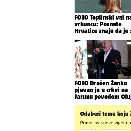
FOTO Toplinski val n
vrhuncu: Poznate
Hrvatice znaju da je
u minijaturnom bikin
FOTO Dražen Žanko
pjevao je u crkvi na
Jarunu povodom Olu
Evo kako je izgledao
nastup
Odaberi temu koju ž
Primaj sve nove vijesti o