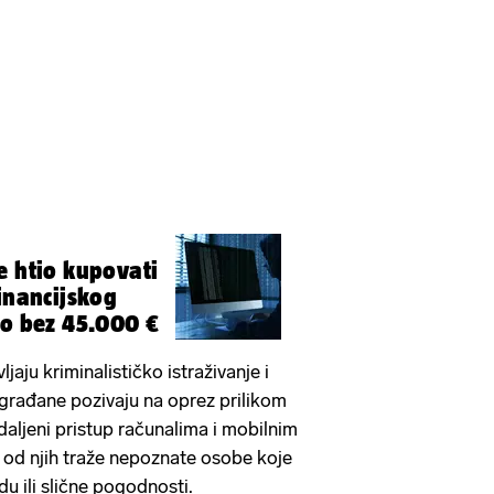
e htio kupovati
inancijskog
ao bez 45.000 €
ljaju kriminalističko istraživanje i
a građane pozivaju na oprez prilikom
udaljeni pristup računalima i mobilnim
 od njih traže nepoznate osobe koje
u ili slične pogodnosti.