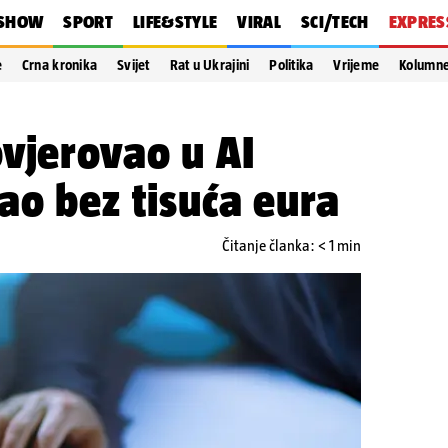
SHOW
SPORT
LIFE&STYLE
VIRAL
SCI/TECH
EXPRES
e
Crna kronika
Svijet
Rat u Ukrajini
Politika
Vrijeme
Kolumn
vjerovao u AI
ao bez tisuća eura
Čitanje članka: < 1 min