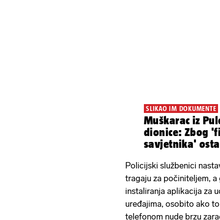
SLIKAO IM DOKUMENTE
Muškarac iz Pul
dionice: Zbog 'f
savjetnika' ost
Policijski službenici nastav
tragaju za počiniteljem, 
instaliranja aplikacija za 
uređajima, osobito ako to
telefonom nude brzu zarad