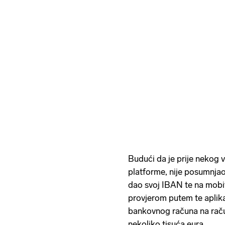
Budući da je prije nekog
platforme, nije posumnjao 
dao svoj IBAN te na mobit
provjerom putem te aplikac
bankovnog računa na rač
nekoliko tisuća eura.