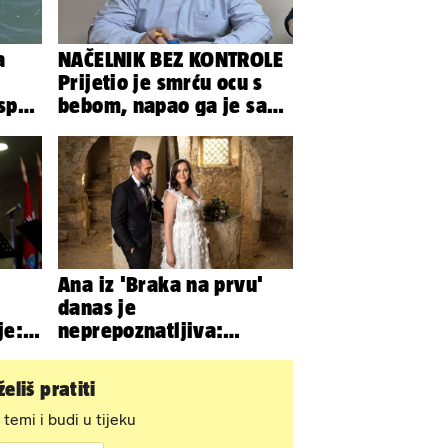
a
NAČELNIK BEZ KONTROLE
Prijetio je smrću ocu s
 spas
bebom, napao ga je sa
iju
svoja dva sina!
Ana iz 'Braka na prvu'
danas je
je:
neprepoznatljiva:
Odselila je iz Hrvatske, a
ovako sad izgleda
eliš pratiti
 temi i budi u tijeku