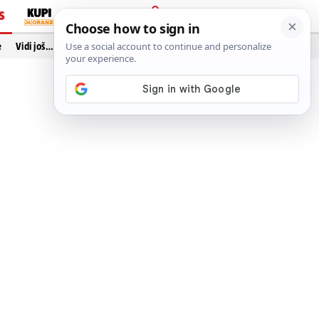
S
PRIJAVA
e
Vidi još…