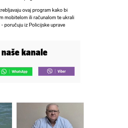
trebljavaju ovaj program kako bi
im mobitelom ili računalom te ukrali
- poručuju iz Policijske uprave
i naše kanale