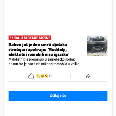
SKIDAJU BLOKADE BRZINE
Nakon još jedne smrti dječaka
stručnjaci apeliraju: 'Roditelji,
električni romobili nisu igračke'
Maloljetnik je preminuo u zagrebačkoj bolnici
nakon što je pao s električnog romobila u Velikoj
Gorici. Liječnici: ‘Ozljede su sve jezivije’
13
Učitaj više