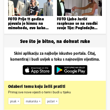
FOTO Prije 11 godina
FOTO Ljubo Jurčić
pjevala je himnu na
rasplesao se na svadbi
mimohodu, evo kako
svoje Tije: Pogledajte
danas izgleda Mia
kako je izgledalo
Negovetić
vjenčanje...
Sve što je bitno, na dohvat ruke
Skini aplikaciju za najbolje iskustvo portala. Čitaj,
komentiraj i budi uvijek u toku s najnovijim vijestima.
Odaberi temu koju želiš pratiti
Primaj sve nove vijesti o temi i budi u tijeku
pisak
makarska
požari