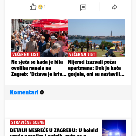
1
Komentari
0
STRAVIČNE SCENE
DETALJI NESREĆE U ZAGREBU: U bolnici