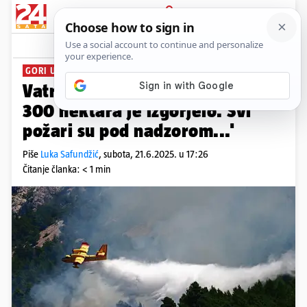
PRIJAVA
News
Komentari
0
GORI U DALMACIJI
Vatrogasni zapovjednik: 'Oko
300 hektara je izgorjelo. Svi
požari su pod nadzorom...'
Piše
Luka Safundžić
,
subota, 21.6.2025. u 17:26
Čitanje članka: < 1 min