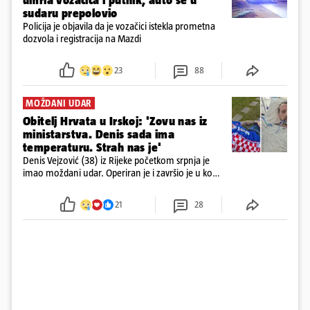
umrla vozačica i putnik, auto se u
sudaru prepolovio
Policija je objavila da je vozačici istekla prometna
dozvola i registracija na Mazdi
23
88
MOŽDANI UDAR
Obitelj Hrvata u Irskoj: 'Zovu nas iz
ministarstva. Denis sada ima
temperaturu. Strah nas je'
Denis Vejzović (38) iz Rijeke početkom srpnja je
imao moždani udar. Operiran je i završio je u komi.
Obitelj ga želi prebaciti u Hrvatsku, kažu kako
tamošnji liječnici ne vjeruju u oporavak: 'Imamo
21
28
72 sata'