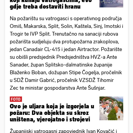
gdje treba dostaviti hranu
Na požarištu su vatrogasci s operativnog područja
Omiš, Makarska, Split, Solin, Kaštela, Sinj, Imotski i
Trogir te IVP Split. Trenutačno na sanaciji rubova
požarišta sudjeluju dva protupožarna zrakoplova,
jedan Canadair CL-415 i jedan Airtractor. Požarište
su obišli predsjednik Predsjedništva HVZ-a Ante
Sanader, župan Splitsko-dalmatinske županije
Blaženko Boban, dožupan Stipe Čogelja, pročelnik
u SDŽ Damir Gabrić, pročelnik VZSDŽ Tihomir
Zec te ministar gospodarstva Ante Šušnjar.
FOTO
Ovo je uljara koja je izgorjela u
požaru: Dva objekta su skroz
uništena, vjerojatno i strojevi
Županijski vatrogasni zapovjednik Ivan Kovačić i