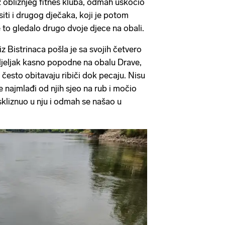
 obližnjeg fitnes kluba, odmah uskočio
pasiti i drugog dječaka, koji je potom
to gledalo drugo dvoje djece na obali.
z Bistrinaca pošla je sa svojih četvero
jeljak kasno popodne na obalu Drave,
često obitavaju ribiči dok pecaju. Nisu
je najmlađi od njih sjeo na rub i močio
 skliznuo u nju i odmah se našao u