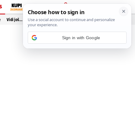
S
PRIJAVA
e
Vidi još…
Sign in with Google