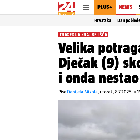
PLUS+
NEWS
Hrvatska
Dan pobjed
TRAGEDIJA KRAJ BELIŠĆA
Velika potraga
Dječak (9) sko
i onda nestao 
Piše
Danijela Mikola
,
utorak, 8.7.2025. u 