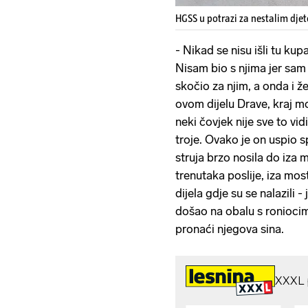
HGSS u potrazi za nestalim djet
- Nikad se nisu išli tu kup
Nisam bio s njima jer sam r
skočio za njim, a onda i že
ovom dijelu Drave, kraj mos
neki čovjek nije sve to vid
troje. Ovako je on uspio sp
struja brzo nosila do iza 
trenutaka poslije, iza mo
dijela gdje su se nalazili -
došao na obalu s roniocim
pronaći njegova sina.