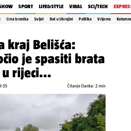
SHOW
SPORT
LIFE&STYLE
VIRAL
SCI/TECH
EXPRES
e
Crna kronika
Svijet
Rat u Ukrajini
Politika
Vrijeme
Kolumn
 kraj Belišća:
čio je spasiti brata
u rijeci...
19:35
Čitanje članka: 2 min