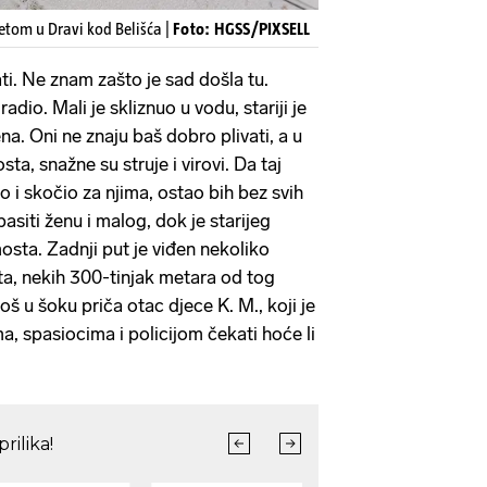
etom u Dravi kod Belišća |
Foto: HGSS/PIXSELL
ati. Ne znam zašto je sad došla tu.
adio. Mali je skliznuo u vodu, stariji je
na. Oni ne znaju baš dobro plivati, a u
ta, snažne su struje i virovi. Da taj
io i skočio za njima, ostao bih bez svih
asiti ženu i malog, dok je starijeg
mosta. Zadnji put je viđen nekoliko
sta, nekih 300-tinjak metara od tog
 još u šoku priča otac djece K. M., koji je
a, spasiocima i policijom čekati hoće li