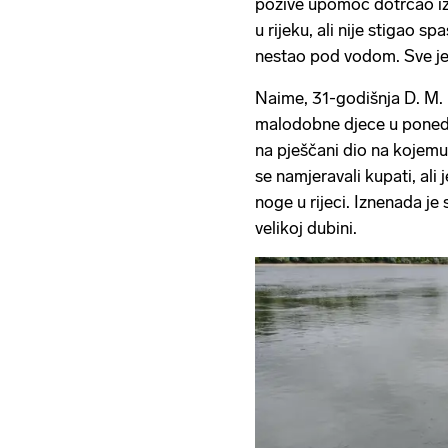
pozive upomoć dotrčao iz
u rijeku, ali nije stigao s
nestao pod vodom. Sve je 
Naime, 31-godišnja D. M. i
malodobne djece u poned
na pješčani dio na kojemu 
se namjeravali kupati, ali 
noge u rijeci. Iznenada je
velikoj dubini.