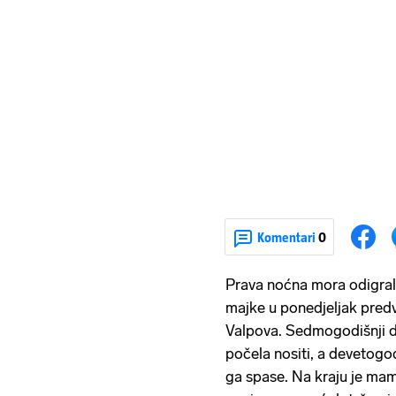
Komentari
0
Prava noćna mora odigrala
majke u ponedjeljak predv
Valpova. Sedmogodišnji dj
počela nositi, a devetogod
ga spase. Na kraju je mamu