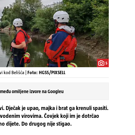
5
i kod Belišća |
Foto: HGSS/PIXSELL
 među omiljene izvore na Googleu
vi. Dječak je upao, majka i brat ga krenuli spasiti.
m vodenim virovima. Čovjek koji im je dotrčao
o dijete. Do drugog nije stigao.