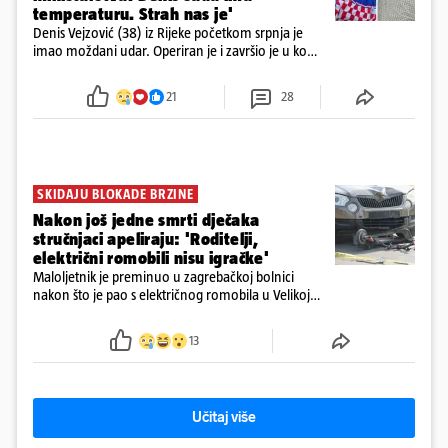
temperaturu. Strah nas je'
Denis Vejzović (38) iz Rijeke početkom srpnja je
imao moždani udar. Operiran je i završio je u komi.
Obitelj ga želi prebaciti u Hrvatsku, kažu kako
tamošnji liječnici ne vjeruju u oporavak: 'Imamo
21
28
72 sata'
SKIDAJU BLOKADE BRZINE
Nakon još jedne smrti dječaka
stručnjaci apeliraju: 'Roditelji,
električni romobili nisu igračke'
Maloljetnik je preminuo u zagrebačkoj bolnici
nakon što je pao s električnog romobila u Velikoj
Gorici. Liječnici: ‘Ozljede su sve jezivije’
13
Učitaj više