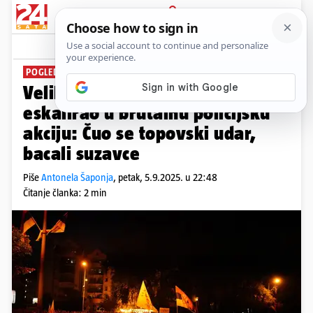
PRIJAVA
News
Komentari
29
POGLEDAJTE SNIMKE
Veliki prosvjed u Srbiji
eskalirao u brutalnu policijsku
akciju: Čuo se topovski udar,
bacali suzavce
Piše
Antonela Šaponja
,
petak, 5.9.2025. u 22:48
Čitanje članka: 2 min