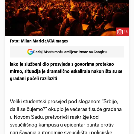
13
Foto: Milan Maricic/ATAImages
Dodaj 24sata među omiljene izvore na Googleu
Iako je službeni dio prosvjeda s govorima protekao
mirno, situacija je dramatično eskalirala nakon što su se
građani počeli razilaziti
Veliki studentski prosvjed pod sloganom "Srbijo,
da li se čujemo?" okupio je večeras tisuće građana
u Novom Sadu, pretvorivši raskrižje kod
sveučilišnog kampusa u epicentar bunta protiv
narušavanja autonomije sveučilišta i policijske