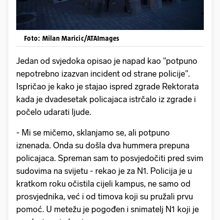
Foto: Milan Maricic/ATAImages
Jedan od svjedoka opisao je napad kao "potpuno
nepotrebno izazvan incident od strane policije".
Ispričao je kako je stajao ispred zgrade Rektorata
kada je dvadesetak policajaca istrčalo iz zgrade i
počelo udarati ljude.
- Mi se mičemo, sklanjamo se, ali potpuno
iznenada. Onda su došla dva hummera prepuna
policajaca. Spreman sam to posvjedočiti pred svim
sudovima na svijetu - rekao je za N1. Policija je u
kratkom roku očistila cijeli kampus, ne samo od
prosvjednika, već i od timova koji su pružali prvu
pomoć. U metežu je pogođen i snimatelj N1 koji je