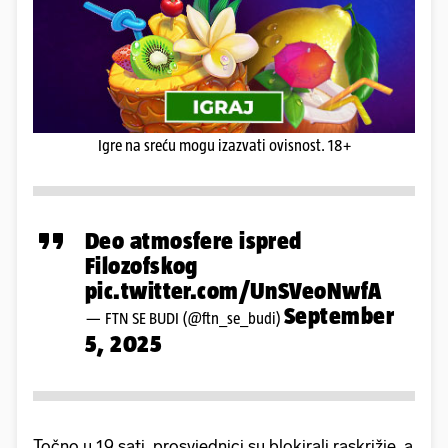
Igre na sreću mogu izazvati ovisnost. 18+
Deo atmosfere ispred
Filozofskog
pic.twitter.com/UnSVeoNwfA
September
— FTN SE BUDI (@ftn_se_budi)
5, 2025
Točno u 19 sati, prosvjednici su blokirali raskrižje, a