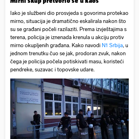
Mirni skup pretvorio se u kaos
Iako je službeni dio prosvjeda s govorima protekao
mirno, situacija je dramatično eskalirala nakon što
su se građani počeli razilaziti. Prema izvještajima s
terena, policija je iznenada krenula u akciju protiv
mirno okupljenih građana. Kako navodi
N1 Srbija
, u
jednom trenutku čuo se jak, prodoran zvuk, nakon
čega je policija počela potiskivati masu, koristeći
pendreke, suzavac i topovske udare.