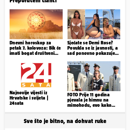
Preporučeni članci
Dnevni horoskop za
Sjećate se Demi Rose?
petak 7. kolovoza: Bik će
Povukla se iz javnosti, a
imati bogat društveni
sad ponovno pokazuje
život, Rak se žrtvuje
obline. Ovako izgleda
Najnovije vijesti iz
FOTO Prije 11 godina
Hrvatske i svijeta |
pjevala je himnu na
24sata
mimohodu, evo kako
danas izgleda Mia
Negovetić
Sve što je bitno, na dohvat ruke