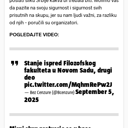
poslati sliku Srbije kakva bi trebala biti. Molimo vas
da pazite na svoju sigurnost i sigurnost svih
prisutnih na skupu, jer su nam ljudi važni, za razliku
od njih - poručili su organizatori.
POGLEDAJTE VIDEO:
Stanje ispred Filozofskog
fakulteta u Novom Sadu, drugi
deo
pic.twitter.com/MqhmRePw2J
September 5,
— Bez Cenzure (@Bcenzure)
2025