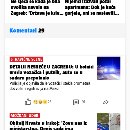
Komentari
29
STRAVIČNE SCENE
DETALJI NESREĆE U ZAGREBU: U bolnici
umrla vozačica i putnik, auto se u
sudaru prepolovio
Policija je objavila da je vozačici istekla prometna
dozvola i registracija na Mazdi
23
91
MOŽDANI UDAR
Obitelj Hrvata u Irskoj: 'Zovu nas iz
ministarstva. Denis sada ima