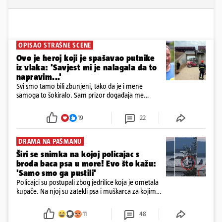
OPISAO STRAŠNE SCENE
Ovo je heroj koji je spašavao putnike
iz vlaka: 'Savjest mi je nalagala da to
napravim...'
Svi smo tamo bili zbunjeni, tako da je i mene
samoga to šokiralo. Sam prizor događaja me
šokirao kada sam vidio, rekao je Božidar Zrinski
19
22
DRAMA NA PAŠMANU
Širi se snimka na kojoj policajac s
broda baca psa u more! Evo što kažu:
'Samo smo ga pustili'
Policajci su postupali zbog jedrilice koja je ometala
kupače. Na njoj su zatekli psa i muškarca za kojim
se od ranije trage. Muškarac je pružao otpor te su
ga uhitili, a psa je preuzeo komunalni redar
11
48