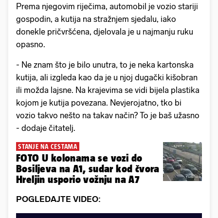
Prema njegovim riječima, automobil je vozio stariji
gospodin, a kutija na stražnjem sjedalu, iako
donekle pričvršćena, djelovala je u najmanju ruku
opasno.
- Ne znam što je bilo unutra, to je neka kartonska
kutija, ali izgleda kao da je u njoj dugački kišobran
ili možda lajsne. Na krajevima se vidi bijela plastika
kojom je kutija povezana. Nevjerojatno, tko bi
vozio takvo nešto na takav način? To je baš užasno
- dodaje čitatelj.
STANJE NA CESTAMA
FOTO U kolonama se vozi do
Bosiljeva na A1, sudar kod čvora
Hreljin usporio vožnju na A7
POGLEDAJTE VIDEO: