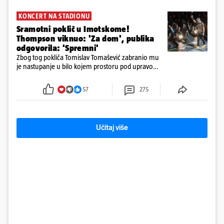
KONCERT NA STADIONU
Sramotni poklič u Imotskome!
Thompson viknuo: 'Za dom', publika
odgovorila: 'Spremni'
Zbog tog pokliča Tomislav Tomašević zabranio mu
je nastupanje u bilo kojem prostoru pod upravom
Grada Zagreba..
57
275
Učitaj više