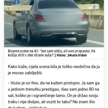
Pokretanje videa...
Bizarne scene na A1: 'Sve sam vidio, ali ovo je opasno. Pa
kutija strši s obe strane auta!'
| Video: 24sata Video
Kako kaže, cijela scena bila je toliko neobična da ju
je morao zabilježiti.
- Vozio je on fino, da ne kažem pristojno. Ja sam ga
u jednom trenutku prestigao, išao sam jedno 80 na
sat, koliko je i ograničenje tamo. On je držao svoju
traku i nije divljao, ali voziti to tako? Ne znam što