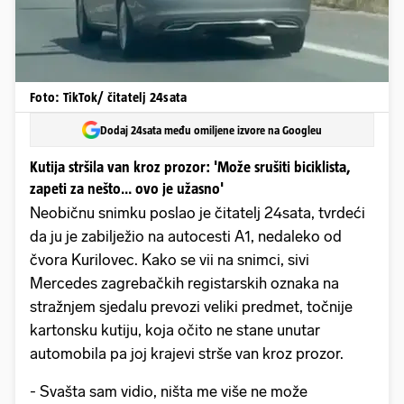
Foto: TikTok/ čitatelj 24sata
Dodaj 24sata među omiljene izvore na Googleu
Kutija stršila van kroz prozor: 'Može srušiti biciklista,
zapeti za nešto… ovo je užasno'
Neobičnu snimku poslao je čitatelj 24sata, tvrdeći
da ju je zabilježio na autocesti A1, nedaleko od
čvora Kurilovec. Kako se vii na snimci, sivi
Mercedes zagrebačkih registarskih oznaka na
stražnjem sjedalu prevozi veliki predmet, točnije
kartonsku kutiju, koja očito ne stane unutar
automobila pa joj krajevi strše van kroz prozor.
- Svašta sam vidio, ništa me više ne može