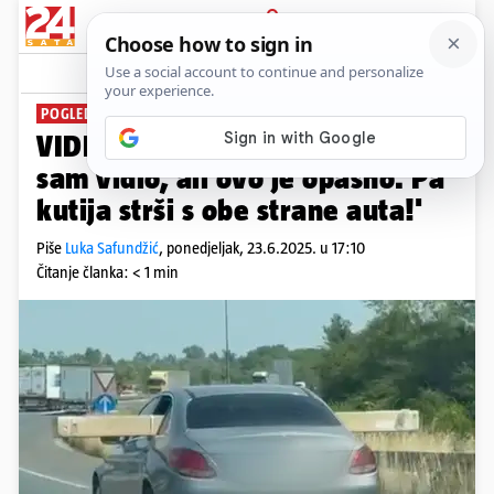
PRIJAVA
News
Komentari
85
POGLEDAJTE SNIMKU
VIDEO Bizarne scene na A1: 'Sve
sam vidio, ali ovo je opasno. Pa
kutija strši s obe strane auta!'
Piše
Luka Safundžić
,
ponedjeljak, 23.6.2025. u 17:10
Čitanje članka: < 1 min