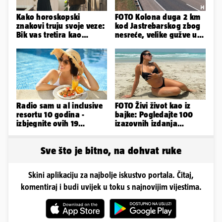
Kako horoskopski
FOTO Kolona duga 2 km
znakovi truju svoje veze:
kod Jastrebarskog zbog
Bik vas tretira kao
nesreće, velike gužve u
vlasništvo, Jarcu je veza
smjeru Zagreba
ugovor
Radio sam u al inclusive
FOTO Živi život kao iz
resortu 10 godina -
bajke: Pogledajte 100
izbjegnite ovih 19
izazovnih izdanja
grešaka i olakšajte si
Ronaldove Georgine
odmor
Sve što je bitno, na dohvat ruke
Skini aplikaciju za najbolje iskustvo portala. Čitaj,
komentiraj i budi uvijek u toku s najnovijim vijestima.