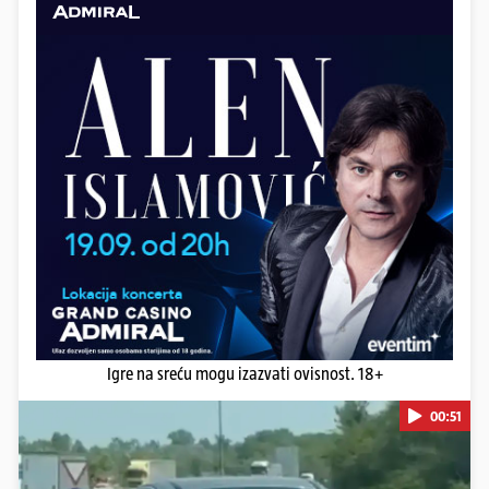
Igre na sreću mogu izazvati ovisnost. 18+
00:51