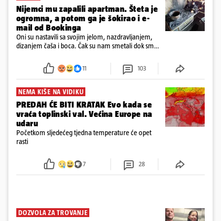
Nijemci mu zapalili apartman. Šteta je
ogromna, a potom ga je šokirao i e-
mail od Bookinga
Oni su nastavili sa svojim jelom, nazdravljanjem,
dizanjem čaša i boca. Čak su nam smetali dok smo
u panici kupili crijeva kako bismo pokušali ugasiti
požar, rekao je vlasnik
11
103
NEMA KIŠE NA VIDIKU
PREDAH ĆE BITI KRATAK Evo kada se
vraća toplinski val. Većina Europe na
udaru
Početkom sljedećeg tjedna temperature će opet
rasti
7
28
DOZVOLA ZA TROVANJE