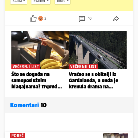
kazna
kvarner
more
3
10
Komentari
10
POREČ