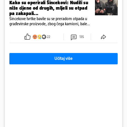
Kako su operirali Šincekovi: Nudili su
niže cijene od drugih, mljeli su otpad
pa zakapali...
Šincekove tvrtke bavile su se preradom otpada u
građevinske proizvode, zbog čega kamioni, bale
plastike i samljeveni materijal dugo nisu izazivali
sumnju
22
135
Učitaj više