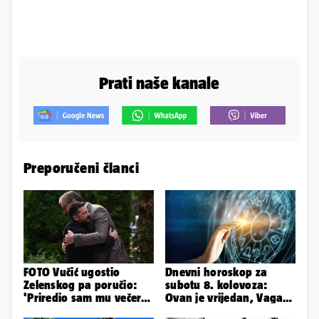
Prati naše kanale
Preporučeni članci
FOTO Vučić ugostio
Dnevni horoskop za
Zelenskog pa poručio:
subotu 8. kolovoza:
'Priredio sam mu večeru
Ovan je vrijedan, Vaga
i poželio dobrodošlicu'
uživa u izlascima...