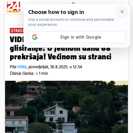
PRIJAVA
News
Komentari
10
STRAŠNO
VIDEO Nezapamćeno divljanje i
glisiranje: U jednom danu 68
prekršaja! Većinom su stranci
Piše
HINA
,
ponedjeljak, 18.8.2025. u 12:54
Čitanje članka: < 1 min