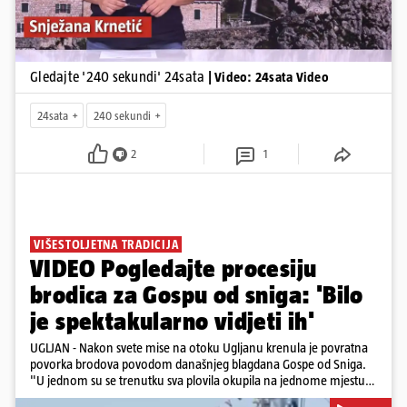
Gledajte '240 sekundi' 24sata
| Video: 24sata Video
24sata
240 sekundi
2
1
VIŠESTOLJETNA TRADICIJA
VIDEO Pogledajte procesiju
brodica za Gospu od sniga: 'Bilo
je spektakularno vidjeti ih'
UGLJAN - Nakon svete mise na otoku Ugljanu krenula je povratna
povorka brodova povodom današnjeg blagdana Gospe od Sniga.
"U jednom su se trenutku sva plovila okupila na jednome mjestu
te sinkronizirano kružila sljedećih deset minuta, što je izgledalo