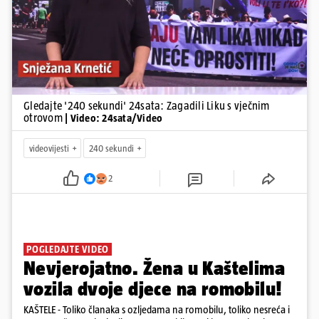
Gledajte '240 sekundi' 24sata: Zagadili Liku s vječnim
otrovom
| Video: 24sata/Video
videovijesti
240 sekundi
2
POGLEDAJTE VIDEO
Nevjerojatno. Žena u Kaštelima
vozila dvoje djece na romobilu!
KAŠTELE - Toliko članaka s ozljedama na romobilu, toliko nesreća i