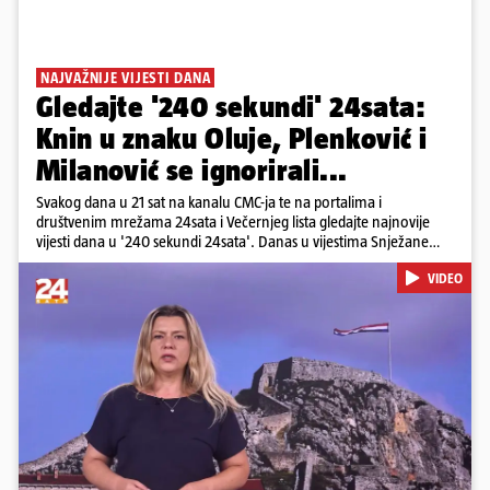
NAJVAŽNIJE VIJESTI DANA
Gledajte '240 sekundi' 24sata:
Knin u znaku Oluje, Plenković i
Milanović se ignorirali...
Svakog dana u 21 sat na kanalu CMC-ja te na portalima i
društvenim mrežama 24sata i Večernjeg lista gledajte najnovije
vijesti dana u '240 sekundi 24sata'. Danas u vijestima Snježane
Krnetić: Hrvatska je obilježila 31. obljetnicu Oluje, a pažnju je
VIDEO
privuklo ignoriranje predsjednika Zorana Milanovića i premijera
Andreja Plenkovića u Kninu. Donosimo i detalje o većim
braniteljskim mirovinama, apelu obitelji Hrvata u komi u Irskoj,
upozorenjima nakon nove tragedije na električnom romobilu te
smanjenju proizvodnje u nuklearnoj elektrani Krško.
Pokretanje videa...