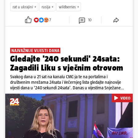
rat u ukrajini
rusija
wildberries
7
10
NAJVAŽNIJE VIJESTI DANA
Gledajte '240 sekundi' 24sata:
Zagadili Liku s vječnim otrovom
Svakog dana u 21 sat na kanalu CMC-ja te na portalima i
društvenim mrežama 24sata i Večernjeg lista gledajte najnovije
vijesti dana u '240 sekundi 24sata'. Danas u vijestima Snježane
Krnetić: Lika teško zagađena s 37.000 tona opasnog otpada, Troje
VIDEO
poginulih u nesreći u Zagrebu, Uhićen načelnik Svetog Ivana
Žabna, Borba za život Denisa Vejzovića, Krajaču režu ovlasti: Slijedi
otkaz...
Pokretanje videa...