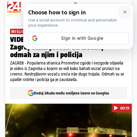
PRIJAVA
News
Komentari
34
MISLIO JE DA ĆE MU PROĆI
VIDEO E ovo je instant karma! Bahati
Zagrepčanin prošao na crveno,
odmah za njim i policija
ZAGREB - Popularna stranica Prometne zgode i nezgode objavila
je video iz Zagreba u kojem se vidi kako bahati vozač prolazi na
crveno. Nestrpljivom vozaču sreća nije dugo trajala. Odmah su se
upalile rotirke i policija ga je zaustavila.
Dodaj 24sata među omiljene izvore na Googleu
00:19