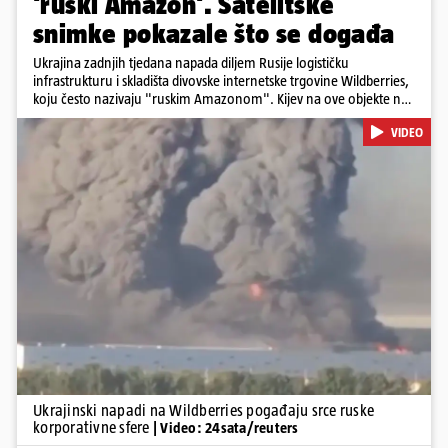
'ruski Amazon'. Satelitske
snimke pokazale što se događa
Ukrajina zadnjih tjedana napada diljem Rusije logističku
infrastrukturu i skladišta divovske internetske trgovine Wildberries,
koju često nazivaju "ruskim Amazonom". Kijev na ove objekte ne
gleda samo kao na obična trgovačka skladišta, već tvrdi da ih ruske
VIDEO
snage koriste i za vojne potrebe, odnosno za skladištenje i
distribuciju dijelova za dronove i druge opreme koja se koristi u
ratu. S druge strane, napadi služe i kao izravan odgovor na ruska
bombardiranja ukrajinske poštanske i logističke infrastrukture te
kao način da se ekonomske posljedice rata prenesu dublje na ruski
teritorij i približe običnim građanima.
Pokretanje videa...
Ukrajinski napadi na Wildberries pogađaju srce ruske
korporativne sfere
| Video: 24sata/reuters