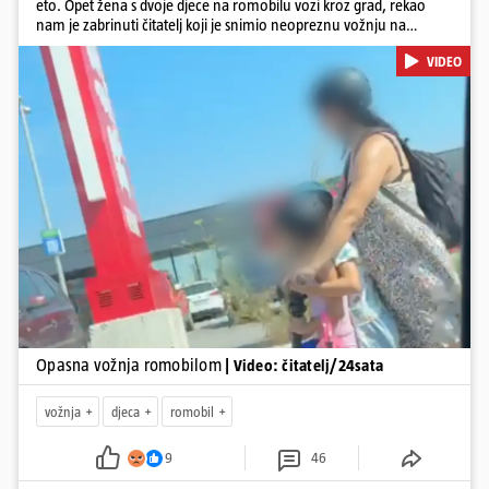
eto. Opet žena s dvoje djece na romobilu vozi kroz grad, rekao
nam je zabrinuti čitatelj koji je snimio neopreznu vožnju na
romobilu u četvrtak prijepodne kroz Kaštele. Podsjetimo, mjesec i
VIDEO
pol od smrti dječaka (14) u Metkoviću, pad s električnog romobila
odnio je još jedan mladi život. Unatoč naporima liječnika KBC-a
Zagreb, u ponedjeljak maloljetnik je podlegao ozljedama
zadobivenima u padu s romobila.
Pokretanje videa...
Opasna vožnja romobilom
| Video: čitatelj/24sata
vožnja
djeca
romobil
9
46