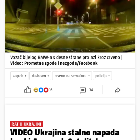
Pokretanje videa...
Vozač bijelog BMW-a s desne strane prolazi kroz crveno
|
Video: Prometne zgode i nezgode/Facebook
zagreb
dashcam
crveno na semaforu
policija
16
34
RAT U UKRAJINI
VIDEO Ukrajina stalno napada