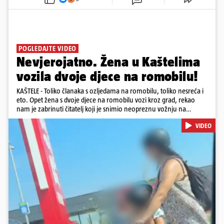
POGLEDAJTE VIDEO
Nevjerojatno. Žena u Kaštelima
vozila dvoje djece na romobilu!
KAŠTELE - Toliko članaka s ozljedama na romobilu, toliko nesreća i
eto. Opet žena s dvoje djece na romobilu vozi kroz grad, rekao
nam je zabrinuti čitatelj koji je snimio neopreznu vožnju na
romobilu u četvrtak prijepodne kroz Kaštele. Podsjetimo, mjesec i
VIDEO
pol od smrti dječaka (14) u Metkoviću, pad s električnog romobila
odnio je još jedan mladi život. Unatoč naporima liječnika KBC-a
Zagreb, u ponedjeljak maloljetnik je podlegao ozljedama
zadobivenima u padu s romobila.
Pokretanje videa...