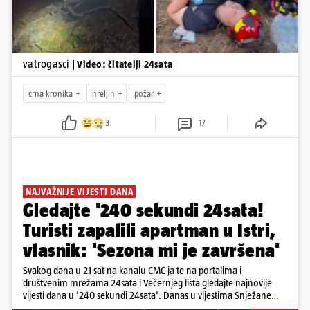
vatrogasci
| Video: čitatelji 24sata
crna kronika
hreljin
požar
3
17
NAJVAŽNIJE VIJESTI DANA
Gledajte '240 sekundi 24sata!
Turisti zapalili apartman u Istri,
vlasnik: 'Sezona mi je završena'
Svakog dana u 21 sat na kanalu CMC-ja te na portalima i
društvenim mrežama 24sata i Večernjeg lista gledajte najnovije
vijesti dana u '240 sekundi 24sata'. Danas u vijestima Snježane
Krnetić: Turisti uništili apartman u Istri, 125 milijuna eura mogla bi