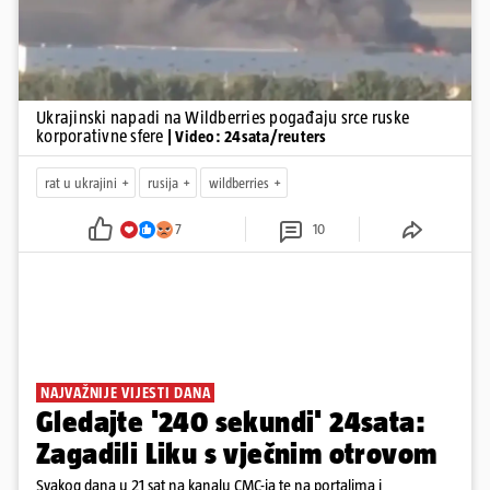
Ukrajinski napadi na Wildberries pogađaju srce ruske
korporativne sfere
| Video: 24sata/reuters
rat u ukrajini
rusija
wildberries
7
10
NAJVAŽNIJE VIJESTI DANA
Gledajte '240 sekundi' 24sata:
Zagadili Liku s vječnim otrovom
Svakog dana u 21 sat na kanalu CMC-ja te na portalima i