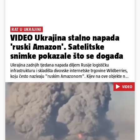
RAT U UKRAJINI
VIDEO Ukrajina stalno napada
'ruski Amazon'. Satelitske
snimke pokazale što se događa
Ukrajina zadnjih tjedana napada diljem Rusije logističku
infrastrukturu i skladišta divovske internetske trgovine Wildberries,
koju često nazivaju "ruskim Amazonom". Kijev na ove objekte ne
gleda samo kao na obična trgovačka skladišta, već tvrdi da ih ruske
VIDEO
snage koriste i za vojne potrebe, odnosno za skladištenje i
distribuciju dijelova za dronove i druge opreme koja se koristi u
ratu. S druge strane, napadi služe i kao izravan odgovor na ruska
bombardiranja ukrajinske poštanske i logističke infrastrukture te
kao način da se ekonomske posljedice rata prenesu dublje na ruski
teritorij i približe običnim građanima.
Pokretanje videa...