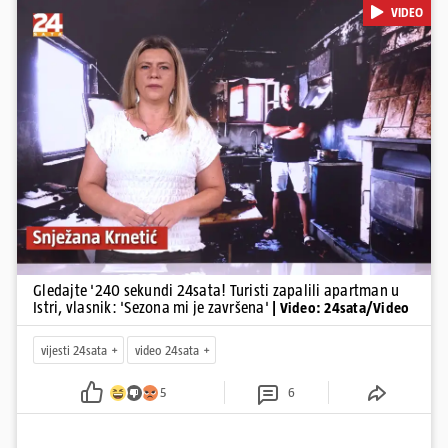
VIDEO
stajati sanacija otpada u Gospiću, u Osijeku pretukli nogometnog
suca, od utorka nove cijene goriva, rastu mirovine za 200 tisuća
branitelja...
Pokretanje videa...
Gledajte '240 sekundi 24sata! Turisti zapalili apartman u
Istri, vlasnik: 'Sezona mi je završena'
| Video: 24sata/Video
vijesti 24sata
video 24sata
5
6