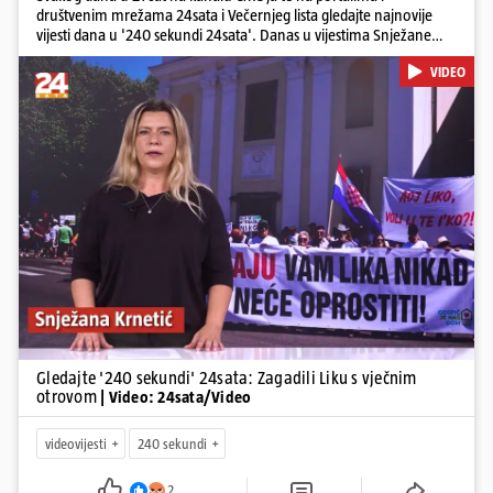
društvenim mrežama 24sata i Večernjeg lista gledajte najnovije
vijesti dana u '240 sekundi 24sata'. Danas u vijestima Snježane
Krnetić: Lika teško zagađena s 37.000 tona opasnog otpada, Troje
VIDEO
poginulih u nesreći u Zagrebu, Uhićen načelnik Svetog Ivana
Žabna, Borba za život Denisa Vejzovića, Krajaču režu ovlasti: Slijedi
otkaz...
Pokretanje videa...
Gledajte '240 sekundi' 24sata: Zagadili Liku s vječnim
otrovom
| Video: 24sata/Video
videovijesti
240 sekundi
2