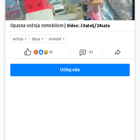
Opasna vožnja romobilom
| Video: čitatelj/24sata
vožnja
djeca
romobil
10
47
Učitaj više