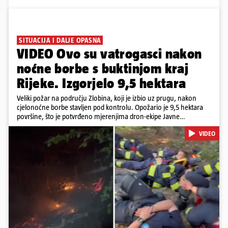
SITUACIJA I DALJE OPASNA
VIDEO Ovo su vatrogasci nakon
noćne borbe s buktinjom kraj
Rijeke. Izgorjelo 9,5 hektara
Veliki požar na području Zlobina, koji je izbio uz prugu, nakon
cjelonoćne borbe stavljen pod kontrolu. Opožario je 9,5 hektara
površine, što je potvrđeno mjerenjima dron-ekipe Javne
vatrogasne postrojbe grada Rijeke. Vatru je gasilo 55 ljudi sa 17
VIDEO
vozila te više DVD-ova i JVP Rijeka. Situacija je i dalje ozbiljna zbog
jakog vjetra koji povećava opasnost od razbuktavanja. Zato ostaju i
dežurati na terenu
Pokretanje videa...