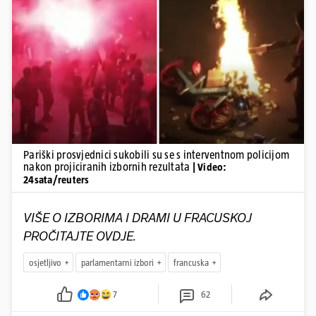
Pokretanje videa...
Pariški prosvjednici sukobili su se s interventnom policijom
nakon projiciranih izbornih rezultata
| Video:
24sata/reuters
VIŠE O IZBORIMA I DRAMI U FRACUSKOJ
PROČITAJTE OVDJE.
osjetljivo
parlamentarni izbori
francuska
7
62