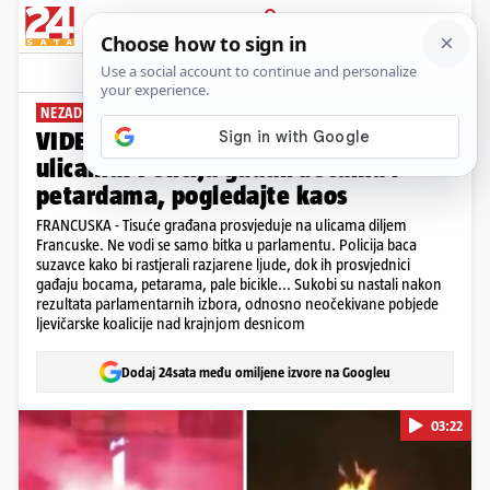
PRIJAVA
News
Komentari
62
NEZADOVOLJNI REZULTATIMA IZBORA
VIDEO Francuzi prosvjeduju na
ulicama: Policiju gađali bocama i
petardama, pogledajte kaos
FRANCUSKA - Tisuće građana prosvjeduje na ulicama diljem
Francuske. Ne vodi se samo bitka u parlamentu. Policija baca
suzavce kako bi rastjerali razjarene ljude, dok ih prosvjednici
gađaju bocama, petarama, pale bicikle... Sukobi su nastali nakon
rezultata parlamentarnih izbora, odnosno neočekivane pobjede
ljevičarske koalicije nad krajnjom desnicom
Dodaj 24sata među omiljene izvore na Googleu
03:22