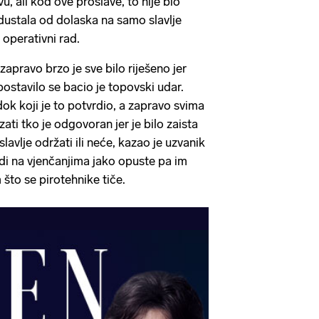
u, ali kod ove proslave, to nije bio
 odustala od dolaska na samo slavlje
 operativni rad.
i zapravo brzo je sve bilo riješeno jer
spostavilo se bacio je topovski udar.
jedok koji je to potvrdio, a zapravo svima
azati tko je odgovoran jer je bilo zaista
lavlje održati ili neće, kazao je uzvanik
judi na vjenčanjima jako opuste pa im
što se pirotehnike tiče.