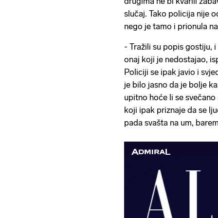
drugima ne bi kvarili zabav
slučaj. Tako policija nije
nego je tamo i prionula na
- Tražili su popis gostiju, 
onaj koji je nedostajao, i
Policiji se ipak javio i sv
je bilo jasno da je bolje k
upitno hoće li se svečano s
koji ipak priznaje da se l
pada svašta na um, barem 