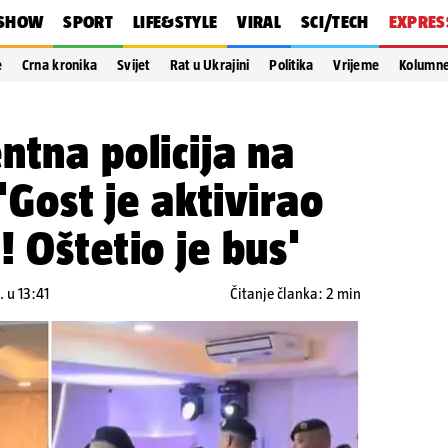
SHOW
SPORT
LIFE&STYLE
VIRAL
SCI/TECH
EXPRES
e
Crna kronika
Svijet
Rat u Ukrajini
Politika
Vrijeme
Kolumn
ntna policija na
 'Gost je aktivirao
! Oštetio je bus'
 u 13:41
Čitanje članka: 2 min