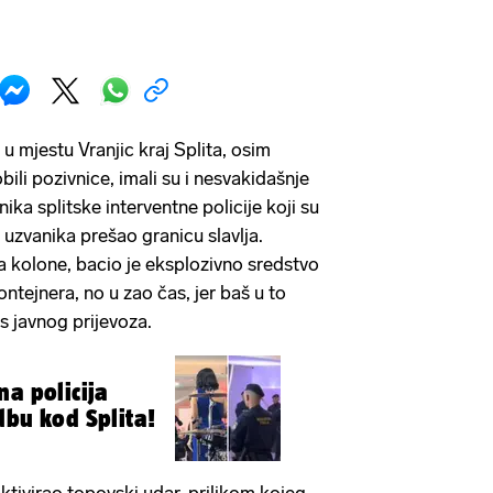
u mjestu Vranjic kraj Splita, osim
bili pozivnice, imali su i nesvakidašnje
ika splitske interventne policije koji su
d uzvanika prešao granicu slavlja.
a kolone, bacio je eksplozivno sredstvo
ontejnera, no u zao čas, jer baš u to
s javnog prijevoza.
na policija
dbu kod Splita!