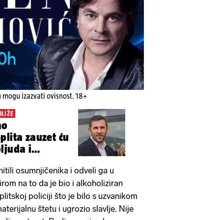
u mogu izazvati ovisnost. 18+
BLIŽE
ao
plita zauzet ću
ljuda i
a Gripa
hitili osumnjičenika i odveli ga u
zirom na to da je bio i alkoholiziran
plitskoj policiji što je bilo s uzvanikom
aterijalnu štetu i ugrozio slavlje. Nije