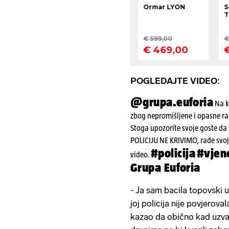
POGLEDAJTE VIDEO:
@grupa.euforia
Na kr
zbog nepromišljene i opasne ra
Stoga upozorite svoje goste da
POLICIJU NE KRIVIMO, rade svoj
#policija
#vjen
video.
Grupa Euforia
- Ja sam bacila topovski 
joj policija nije povjeroval
kazao da obično kad uzvan