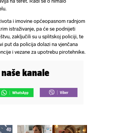
avlja na teret. Radi se o nimalo
lu.
života i imovine općeopasnom radnjom
rim istraživanje, pa će se podnijeti
u, zaključili su u splitskoj policiji, te
i put da policija dolazi na vjenčana
vencije i vezane za upotrebu pirotehnike.
i naše kanale