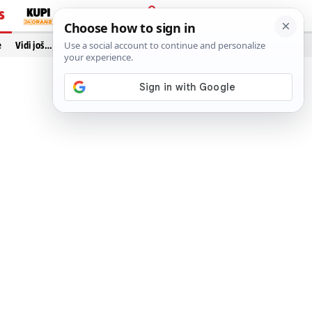
S
PRIJAVA
e
Vidi još…