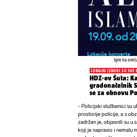
Igre na sreć
LOKALNI IZBORI SU SVE 
HDZ-ov Šuta: K
gradonačelnik S
se za obnovu Po
Sportskog centr
- Policijski službenici su u
prostorije policije, a s ob
zadržan je, objasnili su u s
koji je napravio i nemalu m