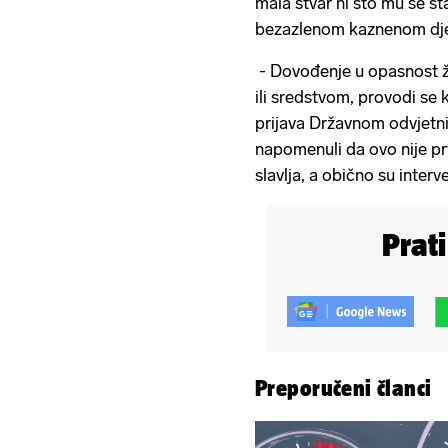
mala stvar ni što mu se st
bezazlenom kaznenom dje
- Dovođenje u opasnost 
ili sredstvom, provodi se k
prijava Državnom odvjetništv
napomenuli da ovo nije prv
slavlja, a obično su inter
Prat
Preporučeni članci