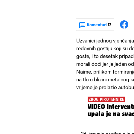
Komentari
12
Uzvanici jednog vjenčanja 
redovnih gostiju koji su do
goste, i to desetak pripadn
morali doći jer je jedan o
Naime, prilikom formiranj
na tlo u blizini metalnog k
vrijeme je prolazio autobu
ZBOG PIROTEHNIKE
VIDEO Intervent
upala je na sva