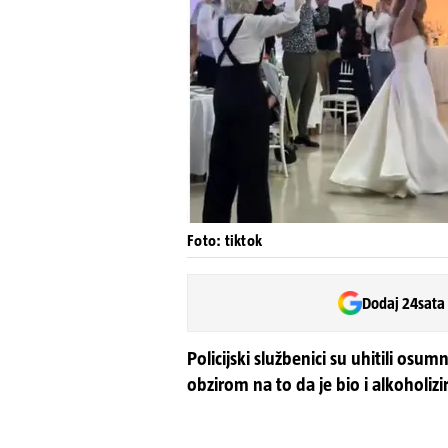
Foto: tiktok
Dodaj 24sata
Policijski službenici su uhitili osumn
obzirom na to da je bio i alkoholizir