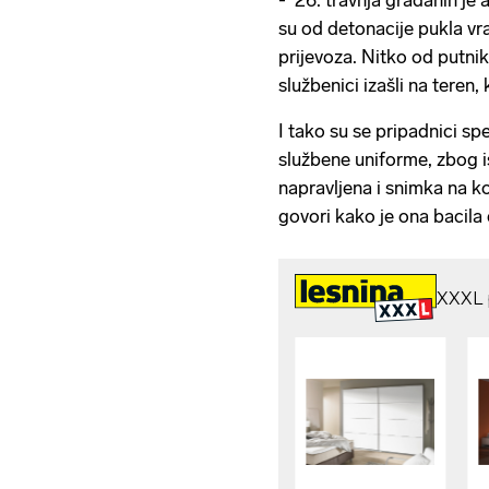
- 26. travnja građanin je 
su od detonacije pukla v
prijevoza. Nitko od putnika 
službenici izašli na teren,
I tako su se pripadnici spe
službene uniforme, zbog is
napravljena i snimka na ko
govori kako je ona bacila