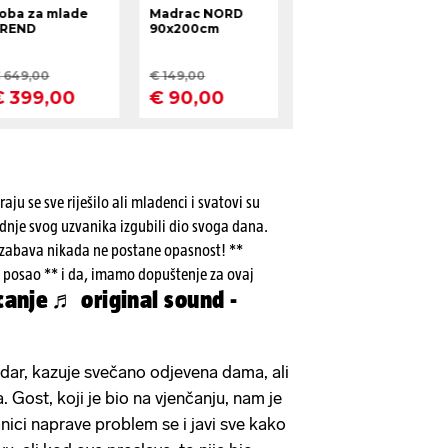
aju se sve riješilo ali mladenci i svatovi su
dnje svog uzvanika izgubili dio svoga dana.
 zabava nikada ne postane opasnost! **
 posao ** i da, imamo dopuštenje za ovaj
canje
♬ original sound -
udar, kazuje svečano odjevena dama, ali
a. Gost, koji je bio na vjenčanju, nam je
ici naprave problem se i javi sve kako