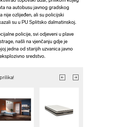
aktivirao topovski udar, prilikom kojeg
rata na autobusu javnog gradskog
nije ozlijeđen, ali su policijski
 kazali su u PU Splitsko dalmatinskoj.
cijalne policije, svi odjeveni u plave
trage, našli na vjenčanju gdje je
joj jedna od starijih uzvanica javno
 eksplozivno sredstvo.