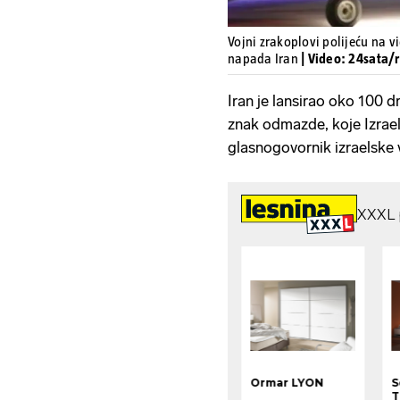
Vojni zrakoplovi polijeću na vi
napada Iran
| Video: 24sata/
Iran je lansirao oko 100 d
znak odmazde, koje Izrael 
glasnogovornik izraelske v