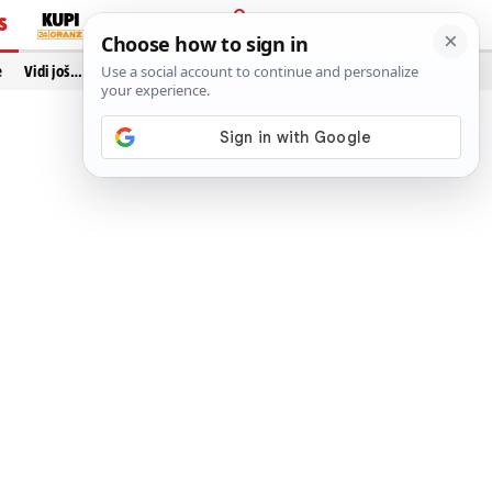
S
PRIJAVA
e
Vidi još…