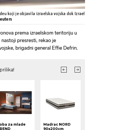
deu koji je objavila izraelska vojska dok Izrael
reuters
ronova prema izraelskom teritoriju u
nastoji presresti, rekao je
ojske, brigadni general Effie Defrin.