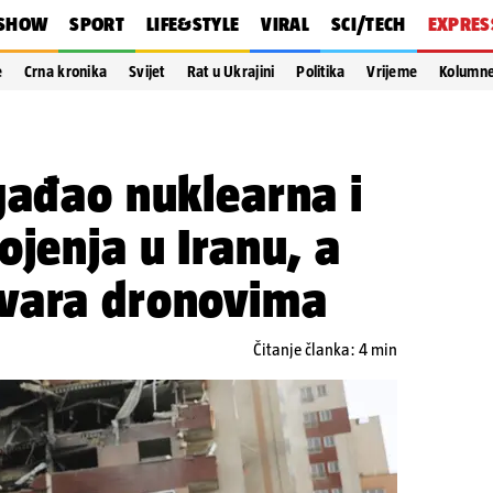
SHOW
SPORT
LIFE&STYLE
VIRAL
SCI/TECH
EXPRES
e
Crna kronika
Svijet
Rat u Ukrajini
Politika
Vrijeme
Kolumn
gađao nuklearna i
ojenja u Iranu, a
vara dronovima
Čitanje članka: 4 min