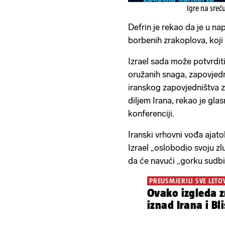
Igre na sreć
Defrin je rekao da je u n
borbenih zrakoplova, koji 
Izrael sada može potvrditi
oružanih snaga, zapovjed
iranskog zapovjedništva z
diljem Irana, rekao je gla
konferenciji.
Iranski vrhovni vođa ajatol
Izrael „oslobodio svoju zlu
da će navući „gorku sudbi
PREUSMJERILI SVE LETO
Ovako izgleda z
iznad Irana i Bl