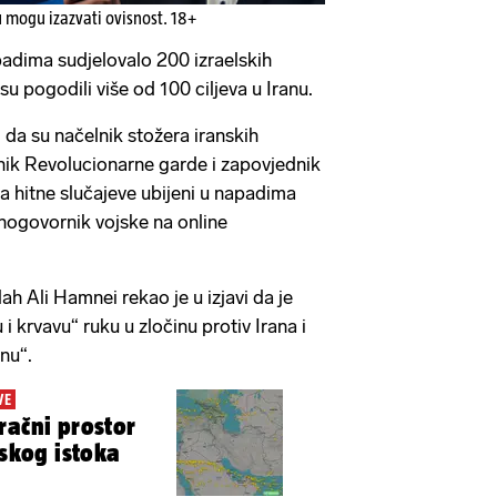
u mogu izazvati ovisnost. 18+
apadima sudjelovalo 200 izraelskih
su pogodili više od 100 ciljeva u Iranu.
 da su načelnik stožera iranskih
nik Revolucionarne garde i zapovjednik
a hitne slučajeve ubijeni u napadima
snogovornik vojske na online
ah Ali Hamnei rekao je u izjavi da je
 i krvavu“ ruku u zločinu protiv Irana i
nu“.
VE
račni prostor
iskog istoka