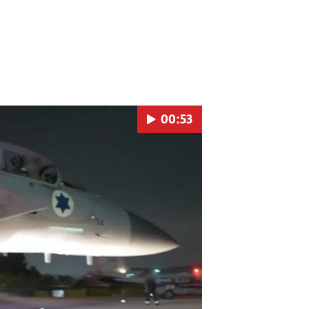
00:53
Pokretanje videa...