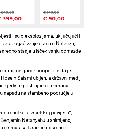
vijestili su o eksplozijama, uključujući i
u za obogaćivanje urana u Natanzu,
zvanredno stanje u iščekivanju odmazde
lucionarne garde priopćio je da je
 Hosein Salami ubijen, a državni mediji
eno sjedište postrojbe u Teheranu.
e u napadu na stambeno područje u
 trenutku u izraelskoj povijesti",
er Benjamin Netanyahu u snimljenoj
iko trenutaka Izrael je pokrenuo