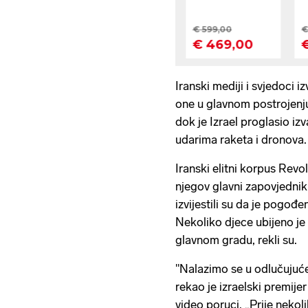
Iranski mediji i svjedoci iz
one u glavnom postrojenj
dok je Izrael proglasio i
udarima raketa i dronova.
Iranski elitni korpus Revo
njegov glavni zapovjednik
izvijestili su da je pogođ
Nekoliko djece ubijeno j
glavnom gradu, rekli su.
"Nalazimo se u odlučujućem
rekao je izraelski premij
video poruci. „Prije nekol