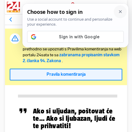
PRIJAVA
Komentari
Relevantni
Važna obavijest:
Svaki korisnik koji želi komentirati članke obvezan je
prethodno se upoznati s Pravilima komentiranja na web
portalu 24sata te sa
zabranama propisanim stavkom
2. članka 94. Zakona
.
Pravila komentiranja
Ako si uljudan, poštovat će
te… Ako si ljubazan, ljudi će
te prihvatiti!