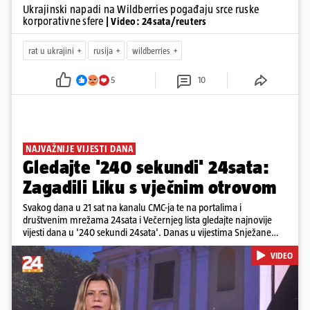
Ukrajinski napadi na Wildberries pogađaju srce ruske
korporativne sfere
| Video: 24sata/reuters
rat u ukrajini
rusija
wildberries
5
10
NAJVAŽNIJE VIJESTI DANA
Gledajte '240 sekundi' 24sata:
Zagadili Liku s vječnim otrovom
Svakog dana u 21 sat na kanalu CMC-ja te na portalima i
društvenim mrežama 24sata i Večernjeg lista gledajte najnovije
vijesti dana u '240 sekundi 24sata'. Danas u vijestima Snježane
Krnetić: Lika teško zagađena s 37.000 tona opasnog otpada, Troje
VIDEO
poginulih u nesreći u Zagrebu, Uhićen načelnik Svetog Ivana
Žabna, Borba za život Denisa Vejzovića, Krajaču režu ovlasti: Slijedi
otkaz...