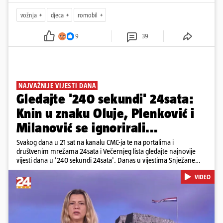
vožnja
djeca
romobil
9
39
NAJVAŽNIJE VIJESTI DANA
Gledajte '240 sekundi' 24sata:
Knin u znaku Oluje, Plenković i
Milanović se ignorirali...
Svakog dana u 21 sat na kanalu CMC-ja te na portalima i
društvenim mrežama 24sata i Večernjeg lista gledajte najnovije
vijesti dana u '240 sekundi 24sata'. Danas u vijestima Snježane
Krnetić: Hrvatska je obilježila 31. obljetnicu Oluje, a pažnju je
VIDEO
privuklo ignoriranje predsjednika Zorana Milanovića i premijera
Andreja Plenkovića u Kninu. Donosimo i detalje o većim
braniteljskim mirovinama, apelu obitelji Hrvata u komi u Irskoj,
upozorenjima nakon nove tragedije na električnom romobilu te
smanjenju proizvodnje u nuklearnoj elektrani Krško.