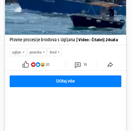
Plovne procesije brodova s Ugljana
| Video: Čitatelj 24sata
ugljan
povorka
brod
20
19
Učitaj više