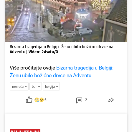
Pokretanje videa...
Bizarna tragedija u Belgiji: Ženu ubilo božićno drvce na
Adventu
| Video: 24sata/X
Više pročitajte ovdje
Bizarna tragedija u Belgiji:
Ženu ubilo božićno drvce na Adventu
nesreća
bor
belgija
6
2