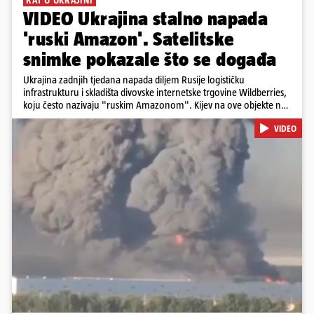
RAT U UKRAJINI
VIDEO Ukrajina stalno napada
'ruski Amazon'. Satelitske
snimke pokazale što se događa
Ukrajina zadnjih tjedana napada diljem Rusije logističku
infrastrukturu i skladišta divovske internetske trgovine Wildberries,
koju često nazivaju "ruskim Amazonom". Kijev na ove objekte ne
gleda samo kao na obična trgovačka skladišta, već tvrdi da ih ruske
VIDEO
snage koriste i za vojne potrebe, odnosno za skladištenje i
distribuciju dijelova za dronove i druge opreme koja se koristi u
ratu. S druge strane, napadi služe i kao izravan odgovor na ruska
bombardiranja ukrajinske poštanske i logističke infrastrukture te
kao način da se ekonomske posljedice rata prenesu dublje na ruski
teritorij i približe običnim građanima.
Pokretanje videa...