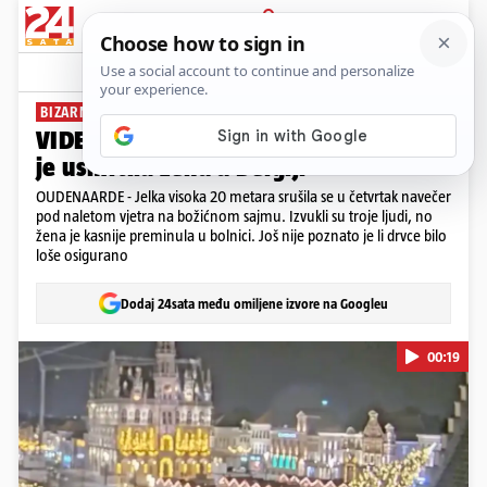
PRIJAVA
News
Komentari
2
BIZARNA TRAGEDIJA
VIDEO Kamere snimile pad jelke koja
je usmrtila ženu u Belgiji
OUDENAARDE - Jelka visoka 20 metara srušila se u četvrtak navečer
pod naletom vjetra na božićnom sajmu. Izvukli su troje ljudi, no
žena je kasnije preminula u bolnici. Još nije poznato je li drvce bilo
loše osigurano
Dodaj 24sata među omiljene izvore na Googleu
00:19