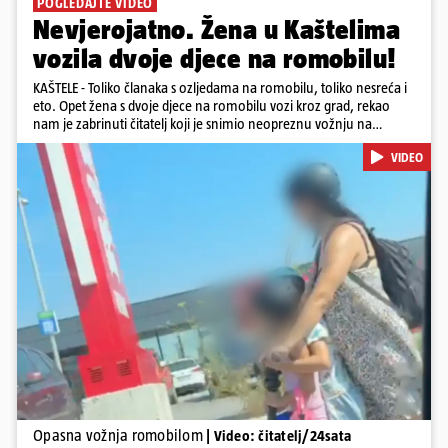
POGLEDAJTE VIDEO
Nevjerojatno. Žena u Kaštelima
vozila dvoje djece na romobilu!
KAŠTELE - Toliko članaka s ozljedama na romobilu, toliko nesreća i
eto. Opet žena s dvoje djece na romobilu vozi kroz grad, rekao
nam je zabrinuti čitatelj koji je snimio neopreznu vožnju na
romobilu u četvrtak prijepodne kroz Kaštele. Podsjetimo, mjesec i
VIDEO
pol od smrti dječaka (14) u Metkoviću, pad s električnog romobila
odnio je još jedan mladi život. Unatoč naporima liječnika KBC-a
Zagreb, u ponedjeljak maloljetnik je podlegao ozljedama
zadobivenima u padu s romobila.
Pokretanje videa...
Opasna vožnja romobilom
| Video: čitatelj/24sata