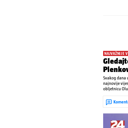
NAJVAŽNIJE V
Gledajt
Plenkov
Svakog dana u
najnovije vije
obljetnicu Olu
u Kninu. Donos
upozorenjima 
Koment
Krško.