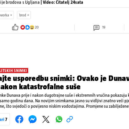
sije brodova s Ugljana
| Video: Čitatelj 24sata
ovorka
brod
20
19
LITSKIH SNIMKI
jte usporedbu snimki: Ovako je Dunav
 nakon katastrofalne suše
mke Dunava prije i nakon dugotrajne suše i ekstremnih vrućina pokazuju ko
 samo godinu dana. Na novijim snimkama jasno su vidljivi znatno veći pje
e, što svjedoči o povijesno niskim vodostajima. Promjene su zabilježene 
trije, preko Slovačke, Hrvatske i Srbije, do Rumunjske i Bugarske. Snimke 
io satelit Sentinel-2 u sklopu programa Europske unije Copernicus.
ari
7