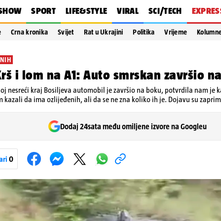
SHOW
SPORT
LIFE&STYLE
VIRAL
SCI/TECH
EXPRES
e
Crna kronika
Svijet
Rat u Ukrajini
Politika
Vrijeme
Kolumn
ENIH
rš i lom na A1: Auto smrskan završio n
oj nesreći kraj Bosiljeva automobil je završio na boku, potvrdila nam je ka
m kazali da ima ozlijeđenih, ali da se ne zna koliko ih je. Dojavu su zaprimi
Dodaj 24sata među omiljene izvore na Googleu
ari
0