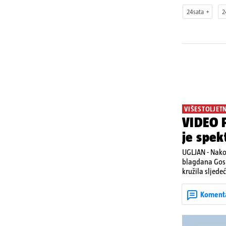
24sata
2
VIŠESTOLJET
VIDEO P
je spek
UGLJAN - Nako
blagdana Gosp
kružila sljede
Posebno atrakt
upaljenim baklj
Koment
višestoljetnoj
tradicionalna