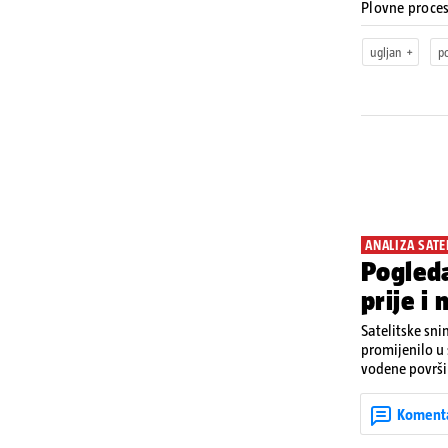
Plovne proce
ugljan
p
ANALIZA SATE
Pogleda
prije i
Satelitske sni
promijenilo u
vodene površin
Njemačke i Aus
2026. zabiljež
Koment