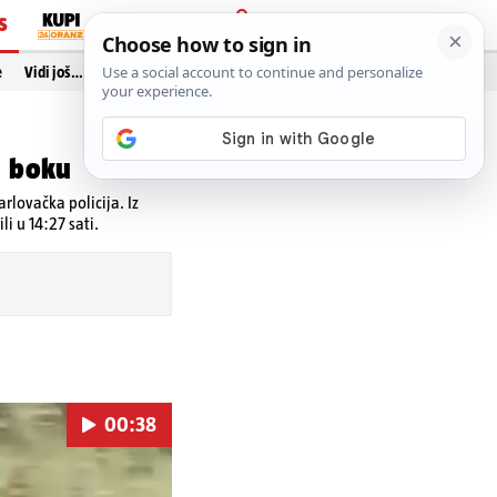
S
PRIJAVA
e
Vidi još…
a boku
rlovačka policija. Iz
li u 14:27 sati.
00:38