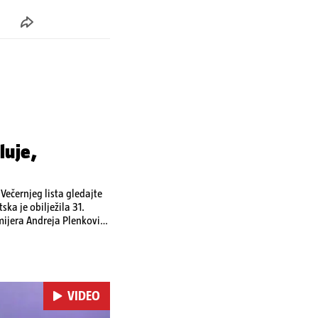
luje,
ečernjeg lista gledajte
ka je obilježila 31.
emijera Andreja Plenkovića
omi u Irskoj,
u nuklearnoj elektrani
VIDEO