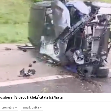
Pokretanje videa...
Bosiljeva
| Video: TikTok/ čitatelj 24sata
prometna
crna kronika