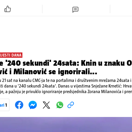
IJESTI DANA
e '240 sekundi' 24sata: Knin u znaku O
ić i Milanović se ignorirali...
 21 sat na kanalu CMC-ja te na portalima i društvenim mrežama 24sata i V
sti dana u '240 sekundi 24sata'. Danas u vijestima Snježane Krnetić: Hrvats
je, a pažnju je privuklo ignoriranje predsjednika Zorana Milanovića i pr
imo i detalje o većim braniteljskim mirovinama, apelu obitelji Hrvata u k
nakon nove tragedije na električnom romobilu te smanjenju proizvodnje 
ari
1