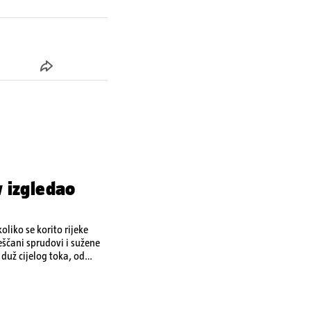
 izgledao
liko se korito rijeke
ščani sprudovi i sužene
duž cijelog toka, od
je tijekom ljeta 2025. i