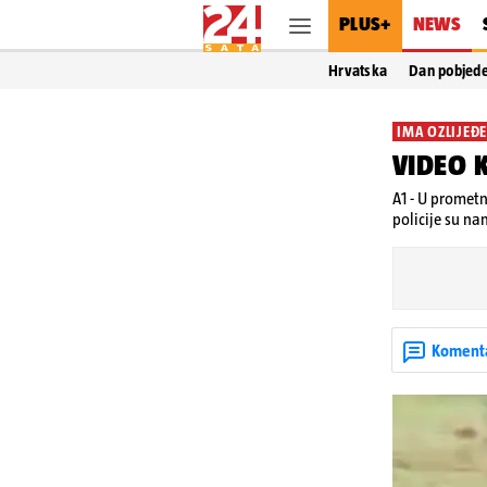
PLUS+
NEWS
Hrvatska
Dan pobjed
IMA OZLIJEĐ
VIDEO K
A1 - U prometn
policije su na
Koment