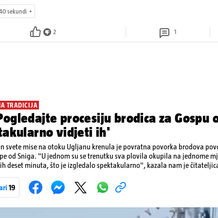
40 sekundi
2
1
NA TRADICIJA
ogledajte procesiju brodica za Gospu o
takularno vidjeti ih'
n svete mise na otoku Ugljanu krenula je povratna povorka brodova p
e od Sniga. "U jednom su se trenutku sva plovila okupila na jednome mje
ćih deset minuta, što je izgledalo spektakularno", kazala nam je čitateljic
ivan prizor bio je, kako je rekla, kada su se pojedini sudionici popeli n
ama. Na nekim su brodovima bili svirači, što je dodatno pridonijelo živosti prizo
ari
19
 tradiciji, koja se neprekidno održava od 1514. godine. U sklopu proslave od
 Kukljiška fešta, koja će započeti u popodnevnim satima s tradicionalni