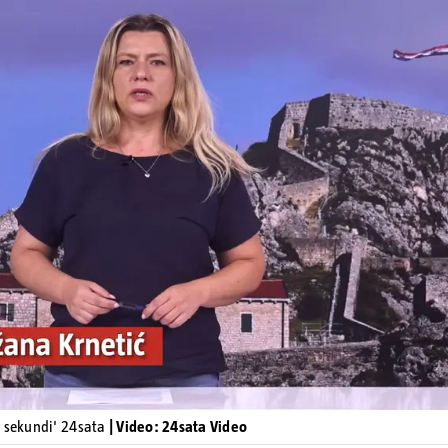
Pokretanje videa...
0 sekundi' 24sata
| Video: 24sata Video