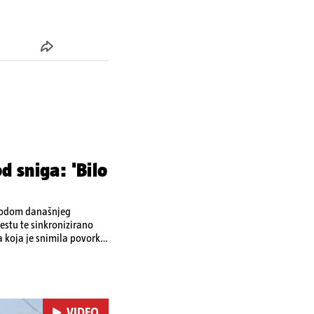
d sniga: 'Bilo
ovodom današnjeg
stu te sinkronizirano
a koja je snimila povorku.
a vrhove brodova i mahali
ra. Riječ je o
ržat će se i
m dalmatinskim igrama.
VIDEO