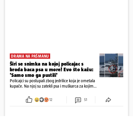
DRAMA NA PAŠMANU
Širi se snimka na kojoj policajac s
broda baca psa u more! Evo što kažu:
'Samo smo ga pustili'
Policajci su postupali zbog jedrilice koja je ometala
kupače. Na njoj su zatekli psa i muškarca za kojim
se od ranije trage. Muškarac je pružao otpor te su
ga uhitili, a psa je preuzeo komunalni redar
12
51
Učitaj više