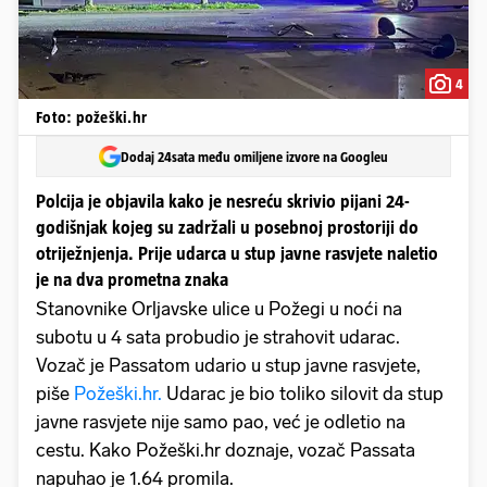
4
Foto: požeški.hr
Dodaj 24sata među omiljene izvore na Googleu
Polcija je objavila kako je nesreću skrivio pijani 24-
godišnjak kojeg su zadržali u posebnoj prostoriji do
otriježnjenja. Prije udarca u stup javne rasvjete naletio
je na dva prometna znaka
Stanovnike Orljavske ulice u Požegi u noći na
subotu u 4 sata probudio je strahovit udarac.
Vozač je Passatom udario u stup javne rasvjete,
piše
Požeški.hr.
Udarac je bio toliko silovit da stup
javne rasvjete nije samo pao, već je odletio na
cestu. Kako Požeški.hr doznaje, vozač Passata
napuhao je 1.64 promila.