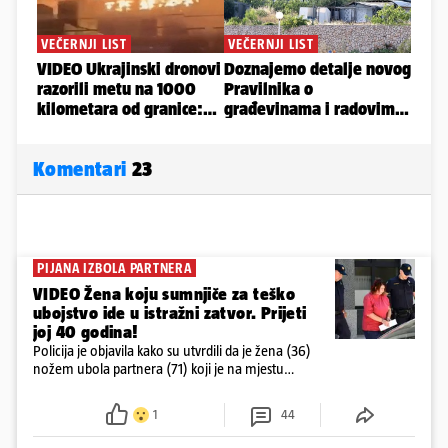
Komentari
23
PIJANA IZBOLA PARTNERA
VIDEO Žena koju sumnjiče za teško
ubojstvo ide u istražni zatvor. Prijeti
joj 40 godina!
Policija je objavila kako su utvrdili da je žena (36)
nožem ubola partnera (71) koji je na mjestu
preminuo. Imala je 2,03 promila. U nedjelju su je
ispitali i poslali u istražni zatvor
1
44