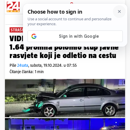
PRIJAVA
News
Komentari
23
STRAŠNO
VIDEO Noćni kaos u Požegi! S
1.64 promila polomio stup javne
rasvjete koji je odletio na cestu
Piše
24sata
,
subota, 19.10.2024. u 07:55
Čitanje članka: 1 min