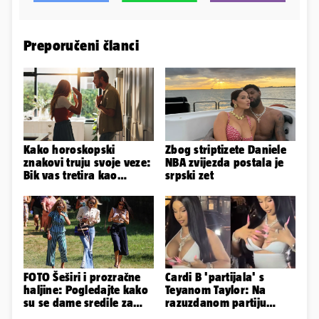
Preporučeni članci
Kako horoskopski
Zbog striptizete Daniele
znakovi truju svoje veze:
NBA zvijezda postala je
Bik vas tretira kao
srpski zet
vlasništvo, Jarcu je veza
ugovor
FOTO Šeširi i prozračne
Cardi B 'partijala' s
haljine: Pogledajte kako
Teyanom Taylor: Na
su se dame sredile za
razuzdanom partiju
311. Sinjsku alku
pokazala je bradavice i