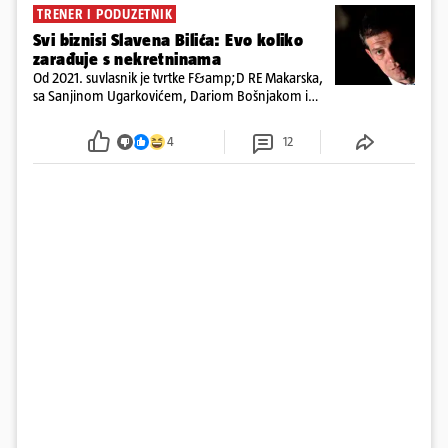
TRENER I PODUZETNIK
Svi biznisi Slavena Bilića: Evo koliko
zarađuje s nekretninama
Od 2021. suvlasnik je tvrtke F&amp;D RE Makarska,
sa Sanjinom Ugarkovićem, Dariom Bošnjakom i
Dobrislavom Hrkaćem. Tvrtka je registrirana za
poslovanje nekretninama, a od osnutka nema
4
12
zaposlenih