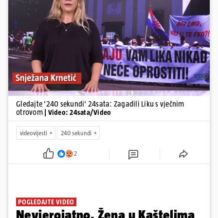
Pokretanje videa...
Gledajte '240 sekundi' 24sata: Zagadili Liku s vječnim
otrovom
| Video: 24sata/Video
videovijesti
240 sekundi
2
POGLEDAJTE VIDEO
Nevjerojatno. Žena u Kaštelima