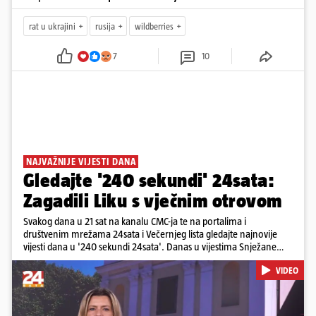
rat u ukrajini
rusija
wildberries
7
10
NAJVAŽNIJE VIJESTI DANA
Gledajte '240 sekundi' 24sata:
Zagadili Liku s vječnim otrovom
Svakog dana u 21 sat na kanalu CMC-ja te na portalima i
društvenim mrežama 24sata i Večernjeg lista gledajte najnovije
vijesti dana u '240 sekundi 24sata'. Danas u vijestima Snježane
Krnetić: Lika teško zagađena s 37.000 tona opasnog otpada, Troje
VIDEO
poginulih u nesreći u Zagrebu, Uhićen načelnik Svetog Ivana
Žabna, Borba za život Denisa Vejzovića, Krajaču režu ovlasti: Slijedi
otkaz...