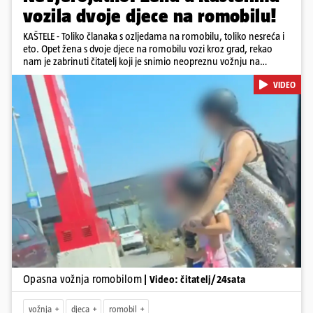
vozila dvoje djece na romobilu!
KAŠTELE - Toliko članaka s ozljedama na romobilu, toliko nesreća i
eto. Opet žena s dvoje djece na romobilu vozi kroz grad, rekao
nam je zabrinuti čitatelj koji je snimio neopreznu vožnju na
romobilu u četvrtak prijepodne kroz Kaštele. Podsjetimo, mjesec i
VIDEO
pol od smrti dječaka (14) u Metkoviću, pad s električnog romobila
odnio je još jedan mladi život. Unatoč naporima liječnika KBC-a
Zagreb, u ponedjeljak maloljetnik je podlegao ozljedama
zadobivenima u padu s romobila.
Pokretanje videa...
Opasna vožnja romobilom
| Video: čitatelj/24sata
vožnja
djeca
romobil