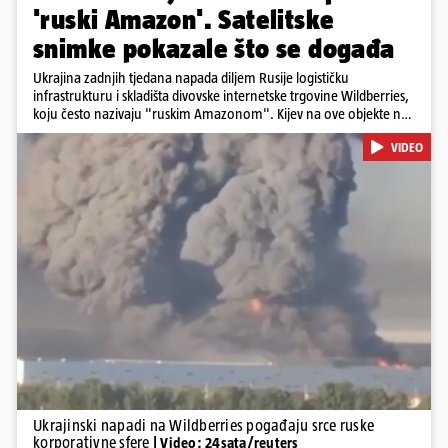
'ruski Amazon'. Satelitske
snimke pokazale što se događa
Ukrajina zadnjih tjedana napada diljem Rusije logističku
infrastrukturu i skladišta divovske internetske trgovine Wildberries,
koju često nazivaju "ruskim Amazonom". Kijev na ove objekte ne
gleda samo kao na obična trgovačka skladišta, već tvrdi da ih ruske
VIDEO
snage koriste i za vojne potrebe, odnosno za skladištenje i
distribuciju dijelova za dronove i druge opreme koja se koristi u
ratu. S druge strane, napadi služe i kao izravan odgovor na ruska
bombardiranja ukrajinske poštanske i logističke infrastrukture te
kao način da se ekonomske posljedice rata prenesu dublje na ruski
teritorij i približe običnim građanima.
Pokretanje videa...
Ukrajinski napadi na Wildberries pogađaju srce ruske
korporativne sfere
| Video: 24sata/reuters