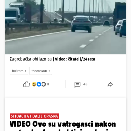
Pokretanje videa...
Zagrebačka obilaznica
| Video: čitatelj/24sata
turizam
thompson
11
48
SITUACIJA I DALJE OPASNA
VIDEO Ovo su vatrogasci nakon