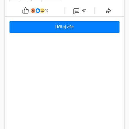
10
47
Učitaj više