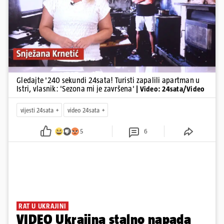
Pokretanje videa...
Gledajte '240 sekundi 24sata! Turisti zapalili apartman u
Istri, vlasnik: 'Sezona mi je završena'
| Video: 24sata/Video
vijesti 24sata
video 24sata
5
6
RAT U UKRAJINI
VIDEO Ukrajina stalno napada