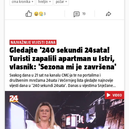
crna kronika
hreljin
požar
3
19
NAJVAŽNIJE VIJESTI DANA
Gledajte '240 sekundi 24sata!
Turisti zapalili apartman u Istri,
vlasnik: 'Sezona mi je završena'
Svakog dana u 21 sat na kanalu CMC-ja te na portalima i
društvenim mrežama 24sata i Večernjeg lista gledajte najnovije
vijesti dana u '240 sekundi 24sata'. Danas u vijestima Snježane
Krnetić: Turisti uništili apartman u Istri, 125 milijuna eura mogla bi
VIDEO
stajati sanacija otpada u Gospiću, u Osijeku pretukli nogometnog
suca, od utorka nove cijene goriva, rastu mirovine za 200 tisuća
branitelja...