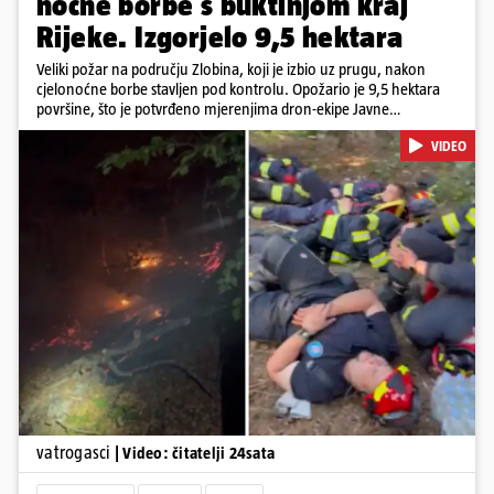
noćne borbe s buktinjom kraj
Rijeke. Izgorjelo 9,5 hektara
Veliki požar na području Zlobina, koji je izbio uz prugu, nakon
cjelonoćne borbe stavljen pod kontrolu. Opožario je 9,5 hektara
površine, što je potvrđeno mjerenjima dron-ekipe Javne
vatrogasne postrojbe grada Rijeke. Vatru je gasilo 55 ljudi sa 17
VIDEO
vozila te više DVD-ova i JVP Rijeka. Situacija je i dalje ozbiljna zbog
jakog vjetra koji povećava opasnost od razbuktavanja. Zato ostaju i
dežurati na terenu
Pokretanje videa...
vatrogasci
| Video: čitatelji 24sata