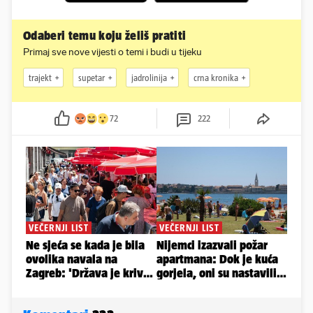
Odaberi temu koju želiš pratiti
Primaj sve nove vijesti o temi i budi u tijeku
trajekt
supetar
jadrolinija
crna kronika
72
222