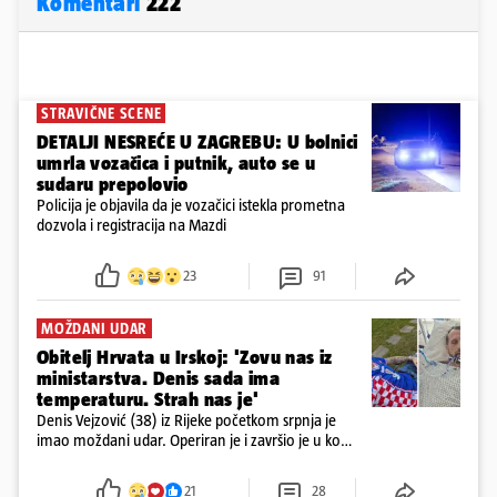
Komentari
222
STRAVIČNE SCENE
DETALJI NESREĆE U ZAGREBU: U bolnici
umrla vozačica i putnik, auto se u
sudaru prepolovio
Policija je objavila da je vozačici istekla prometna
dozvola i registracija na Mazdi
23
91
MOŽDANI UDAR
Obitelj Hrvata u Irskoj: 'Zovu nas iz
ministarstva. Denis sada ima
temperaturu. Strah nas je'
Denis Vejzović (38) iz Rijeke početkom srpnja je
imao moždani udar. Operiran je i završio je u komi.
Obitelj ga želi prebaciti u Hrvatsku, kažu kako
tamošnji liječnici ne vjeruju u oporavak: 'Imamo
21
28