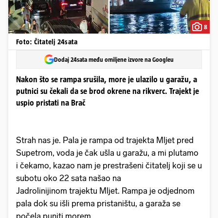
8
Foto: Čitatelj 24sata
Dodaj 24sata među omiljene izvore na Googleu
Nakon što se rampa srušila, more je ulazilo u garažu, a
putnici su čekali da se brod okrene na rikverc. Trajekt je
uspio pristati na Brač
Strah nas je. Pala je rampa od trajekta Mljet pred
Supetrom, voda je čak ušla u garažu, a mi plutamo
i čekamo, kazao nam je prestrašeni čitatelj koji se u
subotu oko 22 sata našao na
Jadrolinijinom trajektu Mljet. Rampa je odjednom
pala dok su išli prema pristaništu, a garaža se
počela puniti morem.