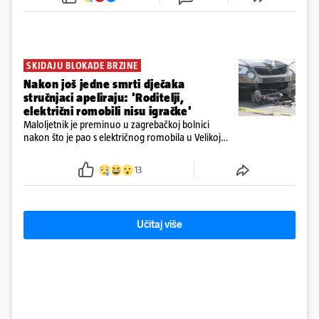
72 sata'
SKIDAJU BLOKADE BRZINE
Nakon još jedne smrti dječaka
stručnjaci apeliraju: 'Roditelji,
električni romobili nisu igračke'
Maloljetnik je preminuo u zagrebačkoj bolnici
nakon što je pao s električnog romobila u Velikoj
Gorici. Liječnici: ‘Ozljede su sve jezivije’
13
Učitaj više