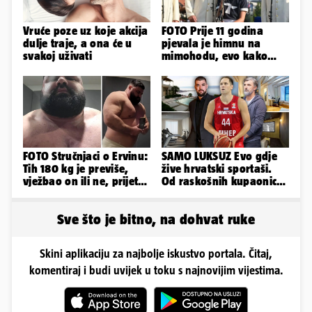
Vruće poze uz koje akcija
FOTO Prije 11 godina
dulje traje, a ona će u
pjevala je himnu na
svakoj uživati
mimohodu, evo kako
danas izgleda Mia
Negovetić
FOTO Stručnjaci o Ervinu:
SAMO LUKSUZ Evo gdje
Tih 180 kg je previše,
žive hrvatski sportaši.
vježbao on ili ne, prijete
Od raskošnih kupaonica
mu mnoge komplikacije
pa do privatnog kina
Sve što je bitno, na dohvat ruke
Skini aplikaciju za najbolje iskustvo portala. Čitaj,
komentiraj i budi uvijek u toku s najnovijim vijestima.