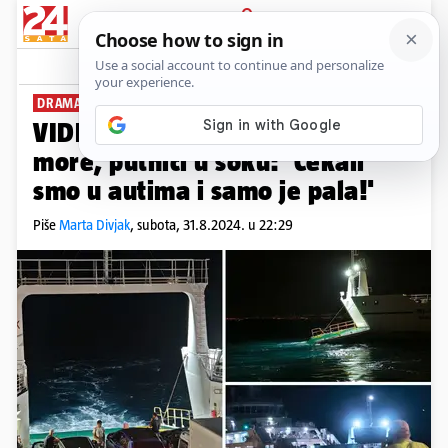
PRIJAVA
News
Komentari
222
DRAMA KOD SUPETRA
VIDEO Rampa trajekta pala u
more, putnici u šoku: 'Čekali
smo u autima i samo je pala!'
Piše
Marta Divjak
,
subota, 31.8.2024. u 22:29