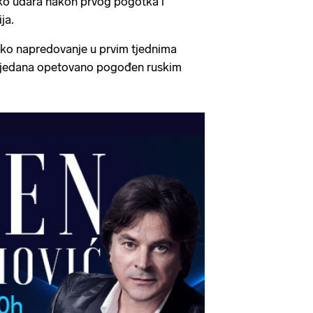
ko udara nakon prvog pogotka i
ija.
usko napredovanje u prvim tjednima
jih tjedana opetovano pogođen ruskim