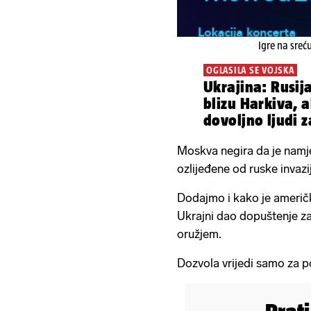
Igre na sreć
OGLASILA SE VOJSKA
Ukrajina: Rusij
blizu Harkiva, a
dovoljno ljudi z
Moskva negira da je namjer
ozlijeđene od ruske invazi
Dodajmo i kako je američk
Ukrajni dao dopuštenje za
oružjem.
Dozvola vrijedi samo za p