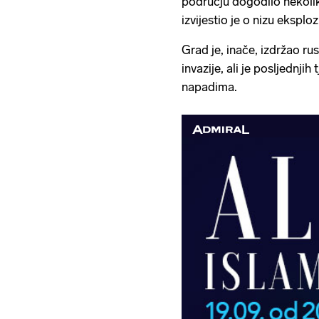
području dogodilo nekoli
izvijestio je o nizu eksploz
Grad je, inače, izdržao r
invazije, ali je posljedn
napadima.