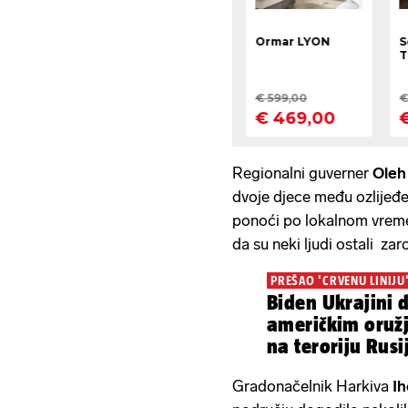
Regionalni guverner
Oleh
dvoje djece među ozlijeđ
ponoći po lokalnom vreme
da su neki ljudi ostali zar
PREŠAO 'CRVENU LINIJU
Biden Ukrajini 
američkim oruž
na teroriju Rusij
Gradonačelnik Harkiva
I