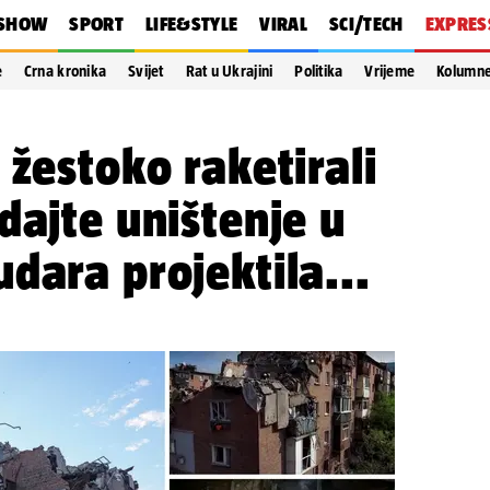
SHOW
SPORT
LIFE&STYLE
VIRAL
SCI/TECH
EXPRES
e
Crna kronika
Svijet
Rat u Ukrajini
Politika
Vrijeme
Kolumn
 žestoko raketirali
dajte uništenje u
dara projektila...