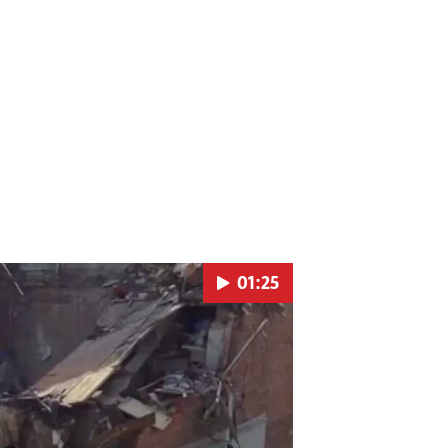
01:25
Pokretanje videa...