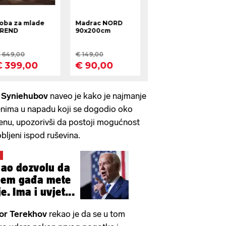
 Syniehubov
naveo je kako je najmanje
enima u napadu koji se dogodio oko
nu, upozorivši da postoji mogućnost
obljeni ispod ruševina.
'
dao dozvolu da
jem gađa mete
e. Ima i uvjet...
hor Terekhov
rekao je da se u tom