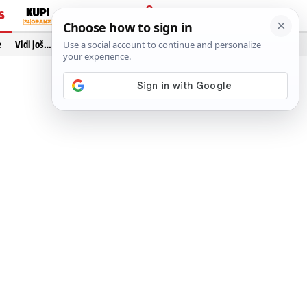
S
PRIJAVA
e
Vidi još…