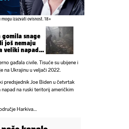
u mogu izazvati ovisnost. 18+
a gomila snage
li još nemaju
a veliki napad...
no gađala civile. Tisuće su ubijene i
je na Ukrajinu u veljači 2022.
i predsjednik Joe Biden u četvrtak
 napad na ruski teritorij američkim
odručje Harkiva...