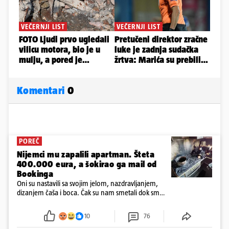
Komentari
0
POREČ
Nijemci mu zapalili apartman. Šteta
400.000 eura, a šokirao ga mail od
Bookinga
Oni su nastavili sa svojim jelom, nazdravljanjem,
dizanjem čaša i boca. Čak su nam smetali dok smo
u panici kupili crijeva kako bismo pokušali ugasiti
požar, rekao je vlasnik
10
76