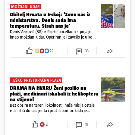
MOŽDANI UDAR
Obitelj Hrvata u Irskoj: 'Zovu nas iz
ministarstva. Denis sada ima
temperaturu. Strah nas je'
Denis Vejzović (38) iz Rijeke početkom srpnja je
imao moždani udar. Operiran je i završio je u komi.
Obitelj ga želi prebaciti u Hrvatsku, kažu kako
tamošnji liječnici ne vjeruju u oporavak: 'Imamo
22
33
72 sata'
TEŠKO PRISTUPAČNA PLAŽA
DRAMA NA HVARU Ženi pozlilo na
plaži, medicinari iskakali iz helikoptera
na stijene!
Bez obzira na teren i okolnosti, naša misija ostaje
ista - stići do pacijenta i pružiti pomoć kada je
najpotrebnija - objavilo je Ministarstvo zdravstva na
Facebooku
2
19