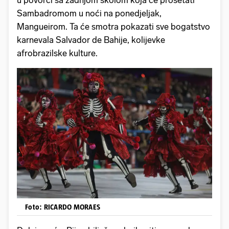
u povorci sa zadnjom školom koja će prošetati
Sambadromom u noći na ponedjeljak,
Mangueirom. Ta će smotra pokazati sve bogatstvo
karnevala Salvador de Bahije, kolijevke
afrobrazilske kulture.
Foto: RICARDO MORAES