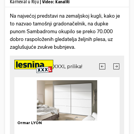
Karneval u Riju
| Video: KanalRi
Na najvećoj predstavi na zemaljskoj kugli, kako je
to nazvao tamošnji gradonačelnik, na dupke
punom Sambadromu okupilo se preko 70.000
dobro raspoloženih gledatelja željnih plesa, uz
zaglušujuće zvukve bubnjeva.