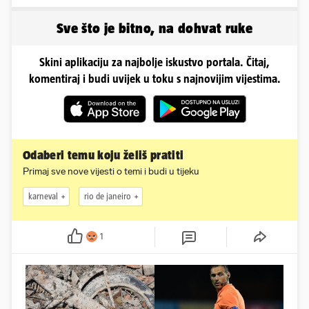
će ih policija naći'
Sve što je bitno, na dohvat ruke
Skini aplikaciju za najbolje iskustvo portala. Čitaj,
komentiraj i budi uvijek u toku s najnovijim vijestima.
Odaberi temu koju želiš pratiti
Primaj sve nove vijesti o temi i budi u tijeku
karneval
rio de janeiro
1