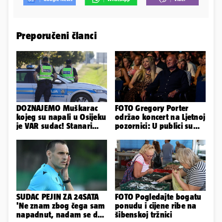
Preporučeni članci
DOZNAJEMO Muškarac
FOTO Gregory Porter
kojeg su napali u Osijeku
održao koncert na Ljetnoj
je VAR sudac! Stanari
pozornici: U publici su
ulice su ga spasili...
bili Mateša i Blanka
SUDAC PEJIN ZA 24SATA
FOTO Pogledajte bogatu
'Ne znam zbog čega sam
ponudu i cijene ribe na
napadnut, nadam se da
šibenskoj tržnici