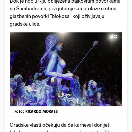
Dok je noć u Riju obilježena bajkovitim povorkama
na Sambadromu, prvi jutarnji sati prolaze u ritmu
glazbenih povorki "blokosa" koji oživljavaju
gradske ulice.
Foto: RICARDO MORAES
Gradske vlasti očekuju da će karneval donijeti