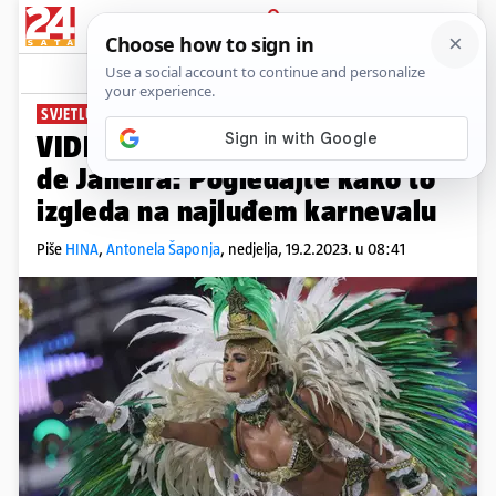
PRIJAVA
News
Komentari
0
SVJETLUCAVI KOSTIMI, BUBNJEVI...
VIDEO Šarenilo na ulicama Rio
de Janeira: Pogledajte kako to
izgleda na najluđem karnevalu
Piše
HINA
,
Antonela Šaponja
,
nedjelja, 19.2.2023. u 08:41