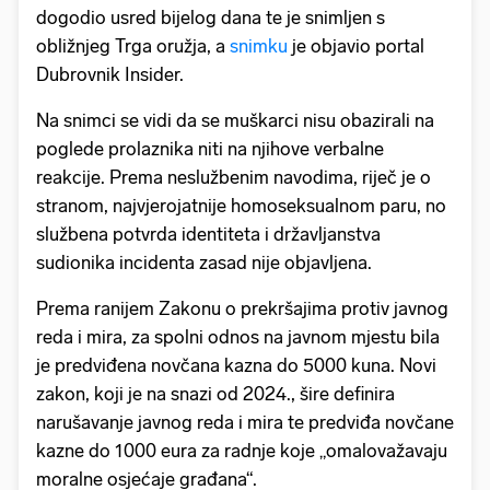
dogodio usred bijelog dana te je snimljen s
obližnjeg Trga oružja, a
snimku
je objavio portal
Dubrovnik Insider.
Na snimci se vidi da se muškarci nisu obazirali na
poglede prolaznika niti na njihove verbalne
reakcije. Prema neslužbenim navodima, riječ je o
stranom, najvjerojatnije homoseksualnom paru, no
službena potvrda identiteta i državljanstva
sudionika incidenta zasad nije objavljena.
Prema ranijem Zakonu o prekršajima protiv javnog
reda i mira, za spolni odnos na javnom mjestu bila
je predviđena novčana kazna do 5000 kuna. Novi
zakon, koji je na snazi od 2024., šire definira
narušavanje javnog reda i mira te predviđa novčane
kazne do 1000 eura za radnje koje „omalovažavaju
moralne osjećaje građana“.