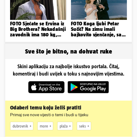
FOTO Sjećate se Ervina iz
FOTO Koga ljubi Petar
Big Brothera? Nekadašnji
Sučić? Na zimu imali
zavodnik ima 180 kg,
bajkovito vjenčanje, sad
evo kako izgleda
potvrdio: 'Stiže nam
beba!'
Sve što je bitno, na dohvat ruke
Skini aplikaciju za najbolje iskustvo portala. Čitaj,
komentiraj i budi uvijek u toku s najnovijim vijestima.
Odaberi temu koju želiš pratiti
Primaj sve nove vijesti o temi i budi u tijeku
dubrovnik
more
plaža
seks