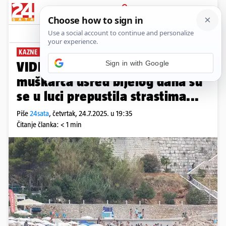
PRIJAVA
News
Komentari
9
KAZNE SU PAPRENE
VIDEO Seks u Dubrovniku: Dva
muškarca usred bijelog dana su
se u luci prepustila strastima...
Piše
24sata
,
četvrtak, 24.7.2025. u 19:35
Čitanje članka: < 1 min