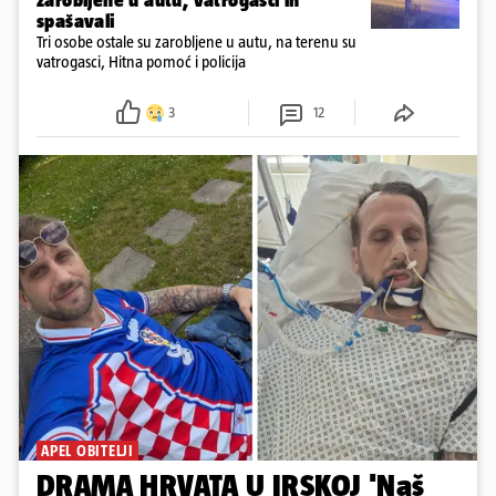
zarobljene u autu, vatrogasci ih
spašavali
Tri osobe ostale su zarobljene u autu, na terenu su
vatrogasci, Hitna pomoć i policija
3
12
APEL OBITELJI
DRAMA HRVATA U IRSKOJ 'Naš