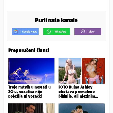
Prati naše kanale
Preporučeni članci
Troje mrtvih u nesreći u
FOTO Bujna Ashley
ZG-u, vozačica nije
obožava premalene
položila ni vozački
bikinije, ali njezinim
fanovima to uopće ne
smeta