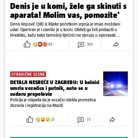
Denis je u komi, žele ga skinuti s
aparata! Molim vas, pomozite'
Denis Vejzović (38) iz Rijeke početkom srpnja je imao moždani
udar. Operiran je i završio je u komi. Obitelj ga želi prebaciti u
Hrvatsku, kažu kako tamošnji liječnici ne vjeruju u oporavak:
'Imamo 72 sata'
48
104
STRAVIČNE SCENE
DETALJI NESREĆE U ZAGREBU: U bolnici
umrla vozačica i putnik, auto se u
sudaru prepolovio
Policija je objavila da je vozačici istekla prometna
dozvola i registracija na Mazdi
23
73