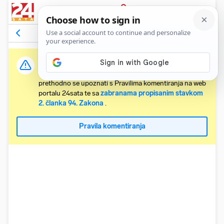
PRIJAVA
Komentari
14
Relevantni
Važna obavijest:
Svaki korisnik koji želi komentirati članke obvezan je
prethodno se upoznati s Pravilima komentiranja na web
portalu 24sata te sa
zabranama propisanim stavkom
2. članka 94. Zakona
.
Pravila komentiranja