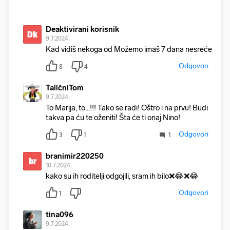
Deaktivirani korisnik
Dk
9.7.2024.
Kad vidiš nekoga od Možemo imaš 7 dana nesreće
Odgovori
8
4
TaličniTom
9.7.2024.
To Marija, to...!!! Tako se radi! Oštro i na prvu! Budi
takva pa ću te oženiti! Šta će ti onaj Nino!
Odgovori
3
1
1
branimir220250
br
10.7.2024.
kako su ih roditelji odgojili, sram ih bilo❌😂❌😂
Odgovori
1
tina096
9.7.2024.