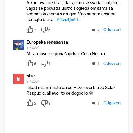
A kad ova nije bila ljuta, vječno se svađa i natječe,
valjda se posvađa ujutro s ogledalom sama sa
sobom ako nema s drugim. Vrlo naporna osoba,
nemojte biti tak
Prikaži još ↓
Odgovori
7
6
5
Europska renesansa
9.7.2024.
Muzemovci se ponašaju kao Cosa Nostra.
Odgovori
6
6
1
bla7
bl
9.7.2024.
nikad nisam mislio da će HDZ-ovci biti za Selak
Raspudić, ali evo i to se dogodilo 😅
Odgovori
5
9
1