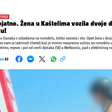
VIDEO
jatno. Žena u Kaštelima vozila dvoje d
lu!
ko članaka s ozljedama na romobilu, toliko nesreća i eto. Opet žena s dvo
ao nam je zabrinuti čitatelj koji je snimio neopreznu vožnju na romobilu 
etimo, mjesec i pol od smrti dječaka (14) u Metkoviću, pad s električnog r
ivot. Unatoč naporima liječnika KBC-a Zagreb, u ponedjeljak maloljetnik
u padu s romobila.
ari
43