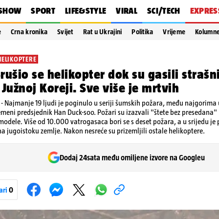
SHOW
SPORT
LIFE&STYLE
VIRAL
SCI/TECH
EXPRES
e
Crna kronika
Svijet
Rat u Ukrajini
Politika
Vrijeme
Kolumn
HELIKOPTERE
rušio se helikopter dok su gasili strašn
 Južnoj Koreji. Sve više je mrtvih
 Najmanje 19 ljudi je poginulo u seriji šumskih požara, među najgorima u
emeni predsjednik Han Duck-soo. Požari su izazvali "štete bez presedana" 
odele. Više od 10.000 vatrogasaca bori se s deset požara, a u srijedu je
 na jugoistoku zemlje. Nakon nesreće su prizemljili ostale helikoptere.
Dodaj 24sata među omiljene izvore na Googleu
ari
0