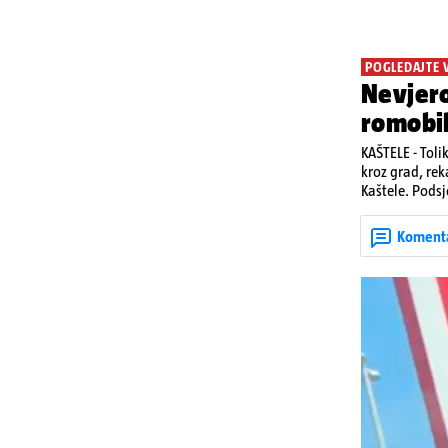
POGLEDAJTE 
Nevjero
romobi
KAŠTELE - Toli
kroz grad, rek
Kaštele. Podsj
jedan mladi ž
zadobivenima 
Koment