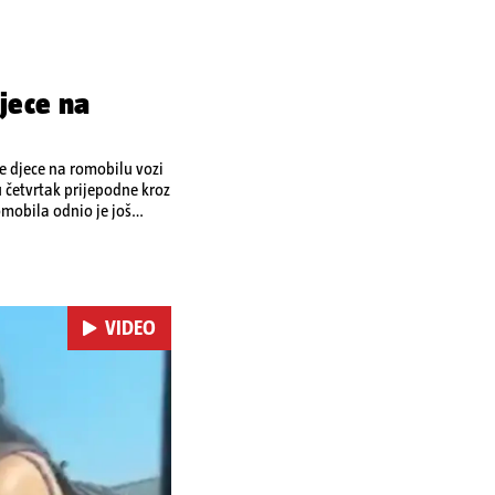
jece na
je djece na romobilu vozi
u četvrtak prijepodne kroz
omobila odnio je još
 je podlegao ozljedama
VIDEO