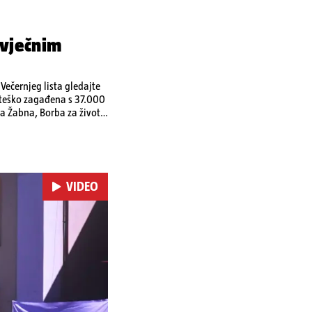
 vječnim
ečernjeg lista gledajte
a teško zagađena s 37.000
a Žabna, Borba za život
VIDEO