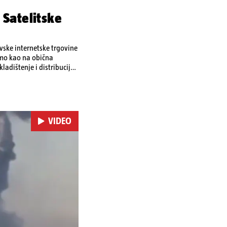
 Satelitske
ovske internetske trgovine
amo kao na obična
ladištenje i distribuciju
 i kao izravan odgovor na
se ekonomske posljedice
VIDEO