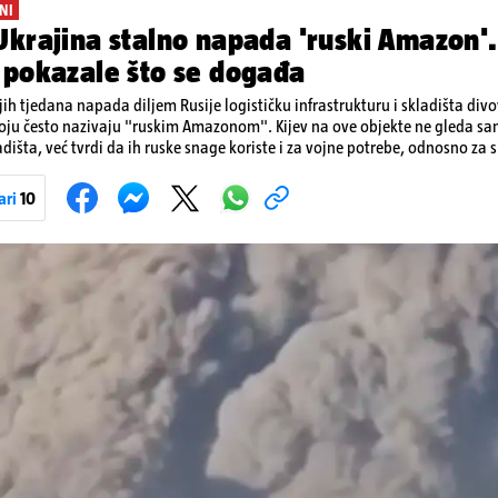
NI
krajina stalno napada 'ruski Amazon'.
 pokazale što se događa
ih tjedana napada diljem Rusije logističku infrastrukturu i skladišta div
koju često nazivaju "ruskim Amazonom". Kijev na ove objekte ne gleda s
dišta, već tvrdi da ih ruske snage koriste i za vojne potrebe, odnosno za sk
onove i druge opreme koja se koristi u ratu. S druge strane, napadi služe
iranja ukrajinske poštanske i logističke infrastrukture te kao način da 
ari
10
ublje na ruski teritorij i približe običnim građanima.