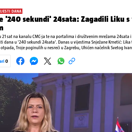
IJESTI DANA
e '240 sekundi' 24sata: Zagadili Liku s
m
 21 sat na kanalu CMC-ja te na portalima i društvenim mrežama 24sata i V
sti dana u '240 sekundi 24sata'. Danas u vijestima Snježane Krnetić: Lik
otpada, Troje poginulih u nesreći u Zagrebu, Uhićen načelnik Svetog Ivan
a, Krajaču režu ovlasti: Slijedi otkaz...
ari
0