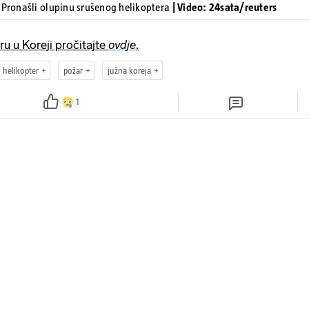
 Pronašli olupinu srušenog helikoptera
| Video: 24sata/reuters
ru u Koreji pročitajte
ovdje
.
helikopter
požar
južna koreja
1