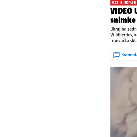
RAT U UKRAJI
VIDEO U
snimke
Ukrajina zadnj
Wildberries, 
trgovačka skla
dijelova za dr
ruska bombard
Koment
rata prenesu d