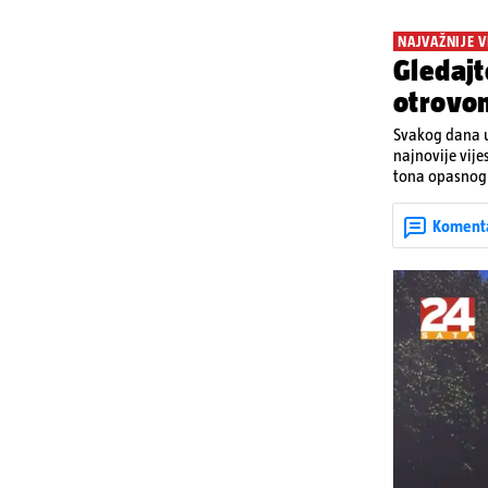
NAJVAŽNIJE V
Gledajt
otrovo
Svakog dana u
najnovije vije
tona opasnog 
Denisa Vejzović
Koment