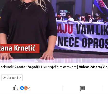
Pokretanje videa...
 sekundi' 24sata: Zagadili Liku s vječnim otrovom
| Video: 24sata/Vi
240 sekundi
2