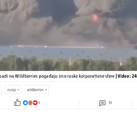
Pokretanje videa...
padi na Wildberries pogađaju srce ruske korporativne sfere
| Video: 2
rusija
wildberries
5
10