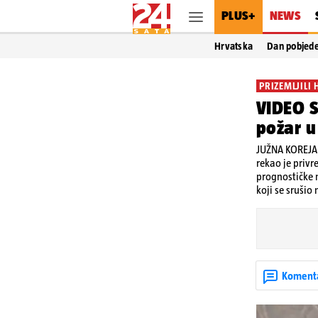
PLUS+
NEWS
Hrvatska
Dan pobjed
PRIZEMLJILI 
VIDEO S
požar u
JUŽNA KOREJA -
rekao je privr
prognostičke m
koji se srušio
Koment