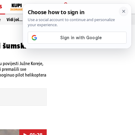
S
PRIJAVA
e
Vidi još…
i šumski
 povijesti Južne Koreje,
i premašili sve
 poginuo pilot helikoptera