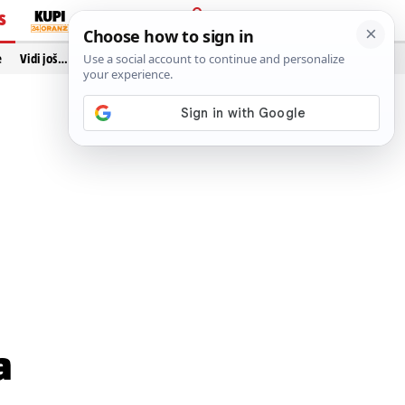
S
PRIJAVA
e
Vidi još…
a