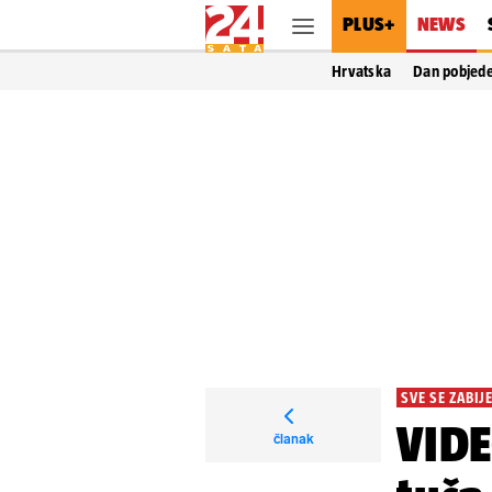
PLUS+
NEWS
Hrvatska
Dan pobjed
SVE SE ZABIJ
VIDE
članak