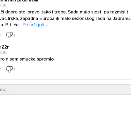
a nismo za dom bili
2026.
či dobro ste, bravo, tako i treba. Sada malo sjesti pa razmisliti,
vac Irska, zapadna Europa ili malo sezonskog rada na Jadranu
u. Biti će f
Prikaži još ↓
1
1
122r
2026.
ro nisam smucke spremio
1
1