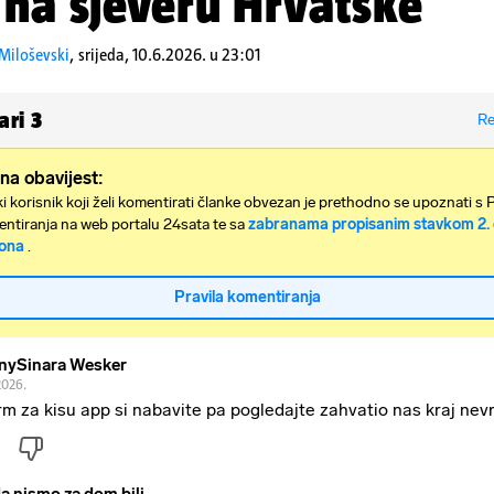
 na sjeveru Hrvatske
Miloševski
,
srijeda, 10.6.2026. u 23:01
ari
3
Re
na obavijest:
i korisnik koji želi komentirati članke obvezan je prethodno se upoznati s 
ntiranja na web portalu 24sata te sa
zabranama propisanim stavkom 2. 
ona
.
Pravila komentiranja
nySinara Wesker
2026.
rm za kisu app si nabavite pa pogledajte zahvatio nas kraj ne