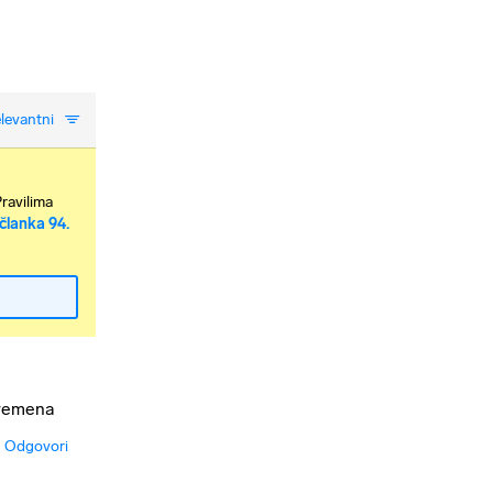
levantni
Pravilima
članka 94.
vremena
Odgovori