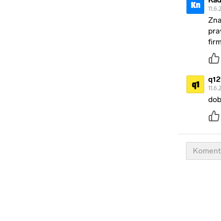
Kad
Kn
11.6.
Zna
pra
firm
q12
q1
11.6.
dob