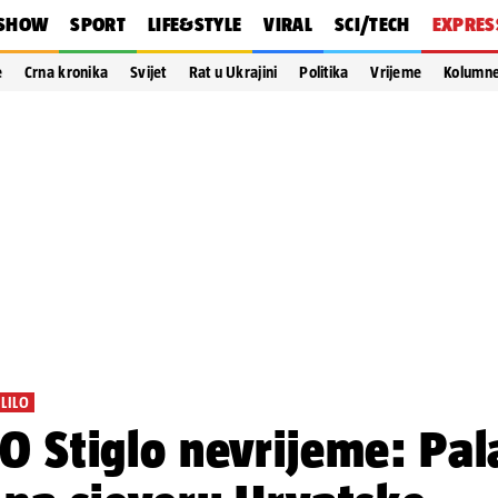
SHOW
SPORT
LIFE&STYLE
VIRAL
SCI/TECH
EXPRES
e
Crna kronika
Svijet
Rat u Ukrajini
Politika
Vrijeme
Kolumn
ELILO
O Stiglo nevrijeme: Pal