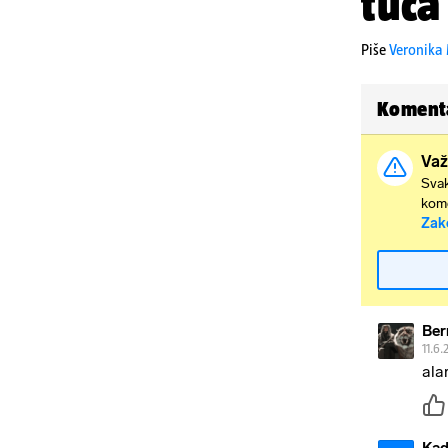
tuča
Piše
Veronika 
Koment
Važ
Svak
kome
Zak
Ber
11.6.
ala